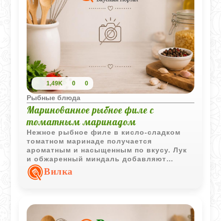
1,49K
0
0
Рыбные блюда
Маринованное рыбное филе с
томатным маринадом
Нежное рыбное филе в кисло-сладком
томатном маринаде получается
ароматным и насыщенным по вкусу. Лук
и обжаренный миндаль добавляют
закуске выразительную текстуру и
Вилка
легкую пикантность.