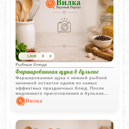
1,91K
0
0
Рыбные блюда
Фаршированная щука в бульоне
Фаршированная щука с нежной рыбной
начинкой остается одним из самых
эффектных праздничных блюд. После
медленного приготовления в бульоне
рыба получается сочной, ароматной и
Вилка
хорошо держит форму при нарезке.