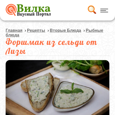
Главная
›
Рецепты
›
Вторые Блюда
›
Рыбные
блюда
Форшмак из сельди от
Лизы