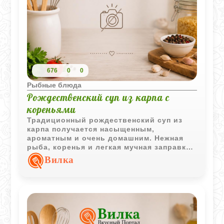
676
0
0
Рыбные блюда
Рождественский суп из карпа с
кореньями
Традиционный рождественский суп из
карпа получается насыщенным,
ароматным и очень домашним. Нежная
рыба, коренья и легкая мучная заправка
делают бульон особенно мягким и
Вилка
согревающим.