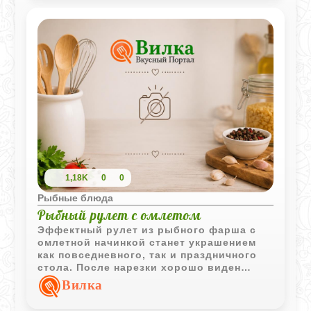
скромной рыбке, которая не требует
лишней суеты, но всегда радует вкусом и
ароматом. Мойва - настоящая находка
для тех, кто любит простые блюда,
наполненные теплом домашней кухни.
1,18K
0
0
Рыбные блюда
Рыбный рулет с омлетом
Эффектный рулет из рыбного фарша с
омлетной начинкой станет украшением
как повседневного, так и праздничного
стола. После нарезки хорошо виден
красивый контрастный срез, а сочетание
Вилка
рыбы и омлета делает блюдо особенно
сытным.