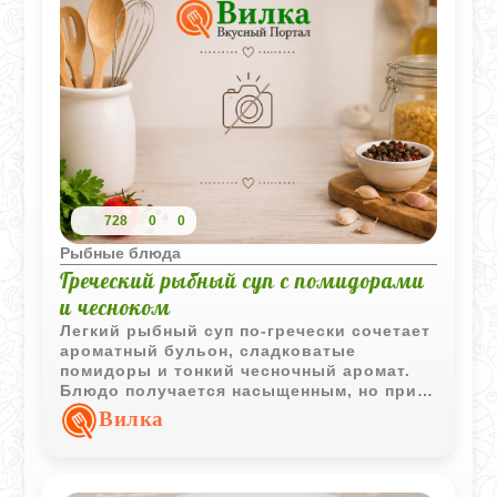
728
0
0
Рыбные блюда
Греческий рыбный суп с помидорами
и чесноком
Легкий рыбный суп по-гречески сочетает
ароматный бульон, сладковатые
помидоры и тонкий чесночный аромат.
Блюдо получается насыщенным, но при
этом свежим и очень домашним по
Вилка
настроению.