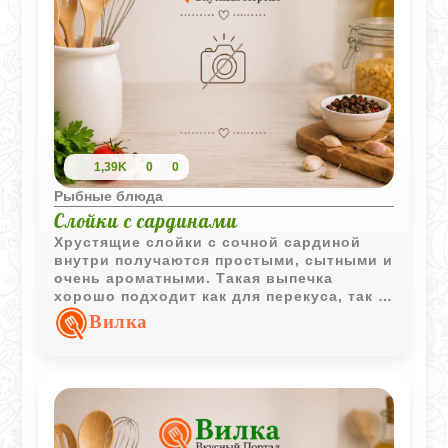
1,39K
0
0
Рыбные блюда
Слойки с сардинами
Хрустящие слойки с сочной сардиной
внутри получаются простыми, сытными и
очень ароматными. Такая выпечка
хорошо подходит как для перекуса, так и
для домашнего стола в горячем или
Вилка
слегка охлажденном виде.