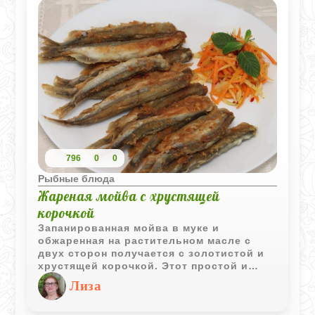
796
0
0
Рыбные блюда
Жареная мойва с хрустящей
корочкой
Запанированная мойва в муке и
обжаренная на растительном масле с
двух сторон получается с золотистой и
хрустящей корочкой. Этот простой и
быстрый рецепт позволяет насладиться
Лиза
вкусной и аппетитной рыбой. Есть в ней
что-то трогательное и уютное - в этой