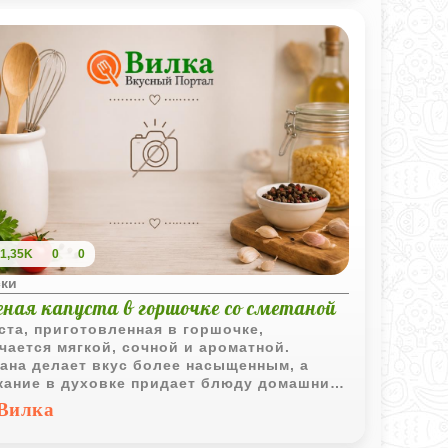
1,35K
0
0
ски
еная капуста в горшочке со сметаной
ста, приготовленная в горшочке,
чается мягкой, сочной и ароматной.
ана делает вкус более насыщенным, а
кание в духовке придает блюду домашний
ый характер.
Вилка