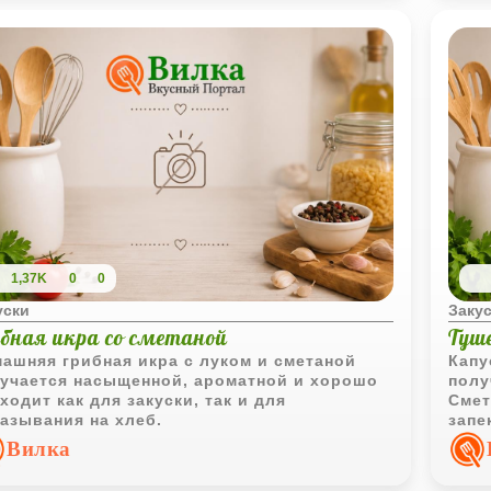
1,37K
0
0
уски
Заку
ибная икра со сметаной
Туш
ашняя грибная икра с луком и сметаной
Капу
учается насыщенной, ароматной и хорошо
полу
ходит как для закуски, так и для
Смет
азывания на хлеб.
запе
уютн
Вилка