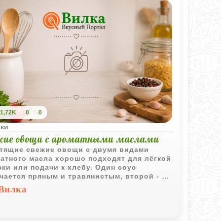
1,72K
0
0
ски
жие овощи с ароматными маслами
тящие свежие овощи с двумя видами
атного масла хорошо подходят для лёгкой
ски или подачи к хлебу. Один соус
чается пряным и травянистым, второй - с
щенными азиатскими нотками.
Вилка