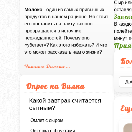
Сыр или
оставля
Молоко
- один из самых привычных
Запек
продуктов в нашем рационе. Но стоит
его поставить на плиту, как оно
В каждо
превращается в источник
полейте
неожиданностей. Почему оно
минут, 
Прия
«убегает»? Как этого избежать? И что
это может рассказать нам о жизни?
Ко
Читать Дальше...
До
Опрос на Вилка
Какой завтрак считается
Ещ
сытным?
Омлет с сыром
Овсянка с фруктами