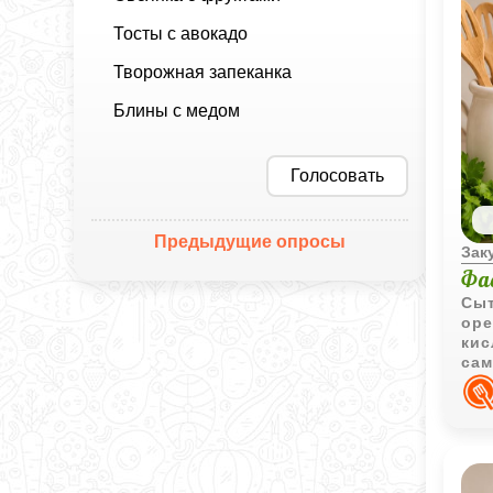
Тосты с авокадо
Творожная запеканка
Блины с медом
Голосовать
Предыдущие опросы
Зак
Фа
Сыт
оре
кис
сам