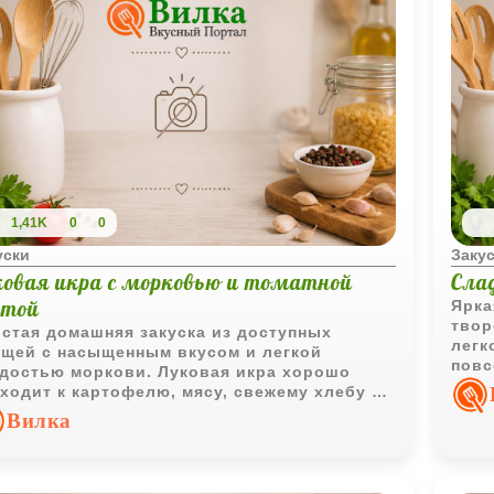
1,41K
0
0
уски
Заку
ковая икра с морковью и томатной
Сла
стой
Ярка
твор
стая домашняя закуска из доступных
легк
щей с насыщенным вкусом и легкой
повс
достью моркови. Луковая икра хорошо
ходит к картофелю, мясу, свежему хлебу и
одным закускам.
Вилка