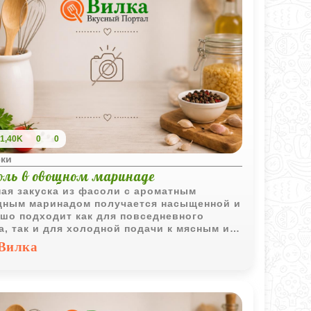
1,40K
0
0
ски
оль в овощном маринаде
ая закуска из фасоли с ароматным
ным маринадом получается насыщенной и
шо подходит как для повседневного
а, так и для холодной подачи к мясным и
щным блюдам.
Вилка