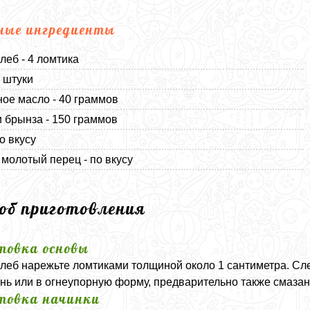
ные ингредиенты
леб - 4 ломтика
4 штуки
ое масло - 40 граммов
 брынза - 150 граммов
о вкусу
молотый перец - по вкусу
соб приготовления
товка основы
леб нарежьте ломтиками толщиной около 1 сантиметра. Сл
нь или в огнеупорную форму, предварительно также смаза
товка начинки