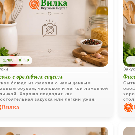
1,78K
0
0
уски
Заку
соль с ореховым соусом
Фас
ное блюдо из фасоли с насыщенным
Сытн
ховым соусом, чесноком и легкой лимонной
овощ
линкой. Хорошо подходит как
хоро
остоятельная закуска или легкий ужин.
стол
ово
Вилка