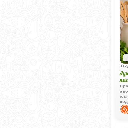
Зак
Лу
па
Про
ово
сла
под
хол