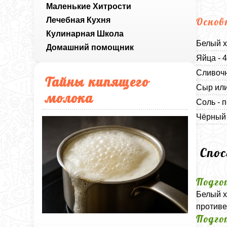
Маленькие Хитрости
Лечебная Кухня
Основ
Кулинарная Школа
Белый х
Домашний помощник
Яйца - 
Сливочн
Тайны кипящего
Сыр или
молока
Соль - п
Чёрный 
Спо
Подго
Белый х
противе
Подго