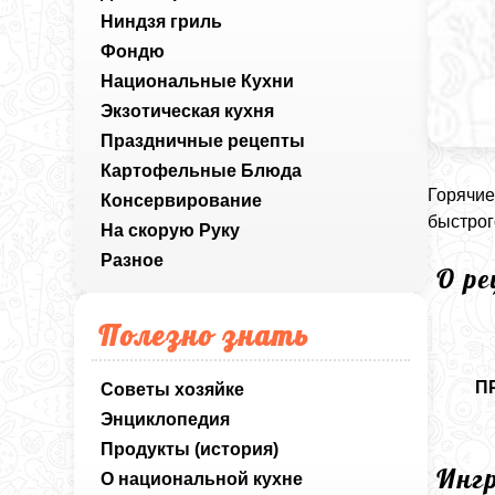
Ниндзя гриль
Фондю
Национальные Кухни
Экзотическая кухня
Праздничные рецепты
Картофельные Блюда
Горячие
Консервирование
быстрог
На скорую Руку
Разное
О р
Полезно знать
П
Советы хозяйке
Энциклопедия
Продукты (история)
Инг
О национальной кухне