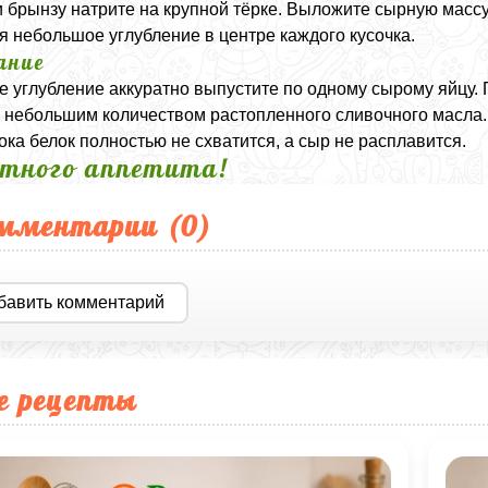
 брынзу натрите на крупной тёрке. Выложите сырную массу 
я небольшое углубление в центре каждого кусочка.
ание
е углубление аккуратно выпустите по одному сырому яйцу.
 небольшим количеством растопленного сливочного масла. 
пока белок полностью не схватится, а сыр не расплавится.
тного аппетита!
мментарии (
0
)
бавить комментарий
е рецепты