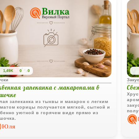
1,49K
0
0
уски
Заку
квенная запеканка с макаронами в
Све
ршочке
Хрус
аром
лая запеканка из тыквы и макарон с легким
заку
матом корицы получается мягкой, сытной и
полу
бенно уютной в горячем виде прямо из
насы
шочка.
Юля