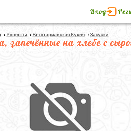
Вход
Рег
я
›
Рецепты
›
Вегетарианская Кухня
›
Закуски
а, запечённые на хлебе с сыр