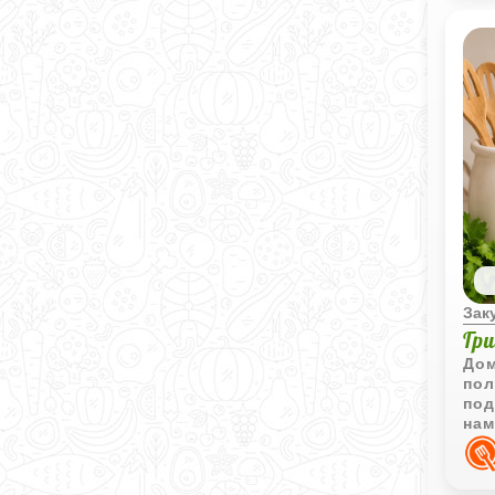
Зак
Гр
Дом
пол
под
нам