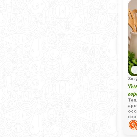
Зак
Ты
го
Теп
аро
осо
гор