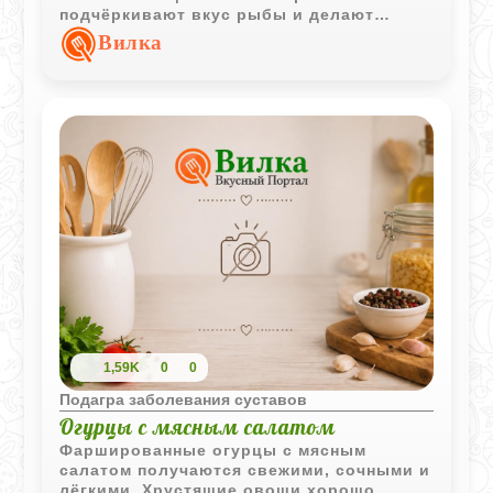
подчёркивают вкус рыбы и делают
блюдо более насыщенным.
Вилка
1,59K
0
0
Подагра заболевания суставов
Огурцы с мясным салатом
Фаршированные огурцы с мясным
салатом получаются свежими, сочными и
лёгкими. Хрустящие овощи хорошо