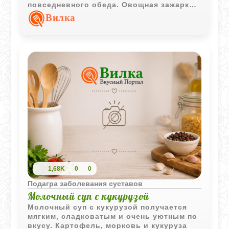
повседневного обеда. Овощная зажарка
и сметана делают вкус более мягким и
Вилка
сбалансированным.
1,68K
0
0
Подагра заболевания суставов
Молочный суп с кукурузой
Молочный суп с кукурузой получается
мягким, сладковатым и очень уютным по
вкусу. Картофель, морковь и кукуруза