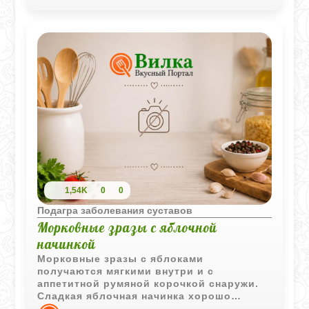
1,54K
0
0
Подагра заболевания суставов
Морковные зразы с яблочной
начинкой
Морковные зразы с яблоками
получаются мягкими внутри и с
аппетитной румяной корочкой снаружи.
Сладкая яблочная начинка хорошо
сочетается с морковной основой и