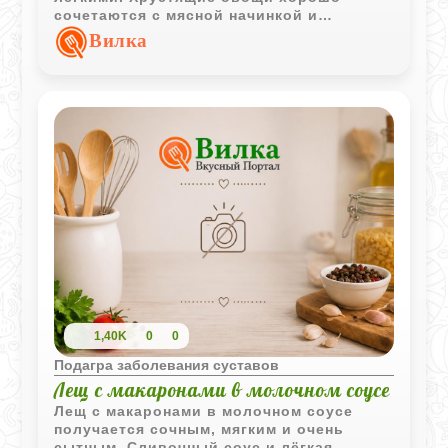
сочетаются с мясной начинкой и
сметанной заправкой.
Вилка
1,40K
0
0
Подагра заболевания суставов
Лещ с макаронами в молочном соусе
Лещ с макаронами в молочном соусе
получается сочным, мягким и очень
сытным. Сливочный соус и лёгкая