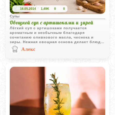
16.05.2014
1,49K
0
0
Супы
Овощной суп с артишоками и зирой
Лёгкий суп с артишоками получается
ароматным и необычным благодаря
сочетанию оливкового масла, чеснока и
зиры. Нежная овощная основа делает блюдо
одновременно сытным и свежим на вкус.
Алекс