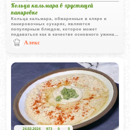
Кольца кальмара в хрустящей
панировке
Кольца кальмара, обжаренные в кляре и
панировочных сухарях, являются
популярным блюдом, которое может
подаваться как в качестве основного ужина,
так и в виде закуски к пиву. Имеется
Алекс
множество рецептов, приготовления
кальмара, которые позволяют варьировать
блюда в соответствии с личными вкусами.
24.02.2024
973
0
0