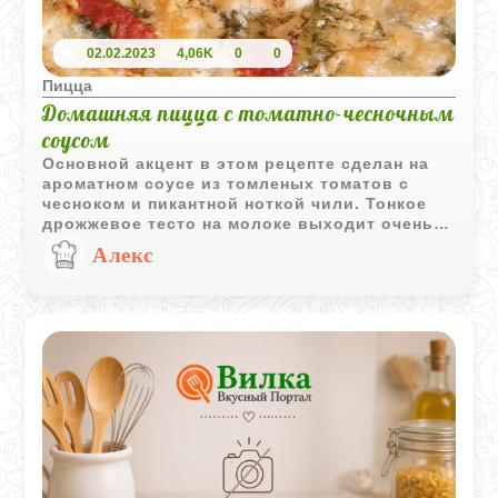
02.02.2023
4,06K
0
0
Пицца
Домашняя пицца с томатно-чесночным
соусом
Основной акцент в этом рецепте сделан на
ароматном соусе из томленых томатов с
чесноком и пикантной ноткой чили. Тонкое
дрожжевое тесто на молоке выходит очень
мягким, а союз сочных помидоров и тягучего
Алекс
сыра придает вкусу насыщенности.