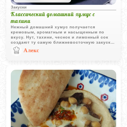
Закуски
Классический домашний хумус с
тахини
Нежный домашний хумус получается
кремовым, ароматным и насыщенным по
вкусу. Нут, тахини, чеснок и лимонный сок
создают ту самую ближневосточную закуску,
которая отлично сочетается с лепешками,
Алекс
овощами и мясом на гриле.