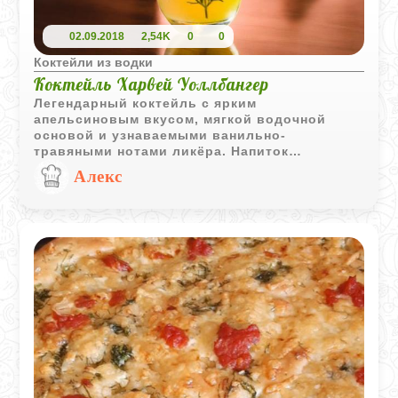
02.09.2018
2,54K
0
0
Коктейли из водки
Коктейль Харвей Уоллбангер
Легендарный коктейль с ярким
апельсиновым вкусом, мягкой водочной
основой и узнаваемыми ванильно-
травяными нотами ликёра. Напиток
получается освежающим, насыщенным и
Алекс
очень лёгким в подаче.