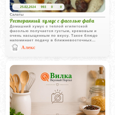
25.02.2024
993
0
0
Салаты
Ресторанный хумус с фасолью фава
Домашний хумус с теплой египетской
фасолью получается густым, кремовым и
очень насыщенным по вкусу. Такое блюдо
напоминает подачу в ближневосточных
ресторанах, особенно если дополнить его
Алекс
оливковым маслом, тахини и теплой питой.