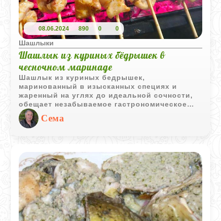
08.06.2024
890
0
0
Шашлыки
Шашлык из куриных бёдрышек в
чесночном маринаде
Шашлык из куриных бедрышек,
маринованный в изысканных специях и
жаренный на углях до идеальной сочности,
обещает незабываемое гастрономическое
наслаждение. Подаваемый к столу с
Сема
ассортиментом свежих овощей и
изысканными соусами на выбор, этот
шашлык станет королем вашего стола.
Желаем вам приятного аппетита и
незабываемых вкусовых ощущений!