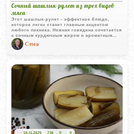
Сочный шашлык-рулет из трех видов
мяса
Этот шашлык-рулет - эффектное блюдо,
которое легко станет главным акцентом
любого пикника. Нежная говядина сочетается
с сочным курдючным жиром и ароматным
фаршем из трёх видов мяса, создавая
Сема
насыщенный и сбалансированный вкус. Это
интересная альтернатива классическому
шашлыку, которая не только радует вкусом,
но и привлекает внимание необычной
подачей на шампурах.
16.11.2025
736
0
0