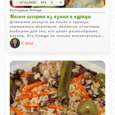
07.01.2025
974
0
0
Холодные блюда
Мясное ассорти из языка и курицы
Домашнее ассорти из языка и курицы,
украшенное морковью, является отличным
выбором для тех, кто ценит разнообразие
вкусов. Это блюдо не только восхитительно
на вкус, но и прекрасно выглядит на столе,
Сема
добавляя яркие краски и аппетитный вид к
вашему обеду или ужину.