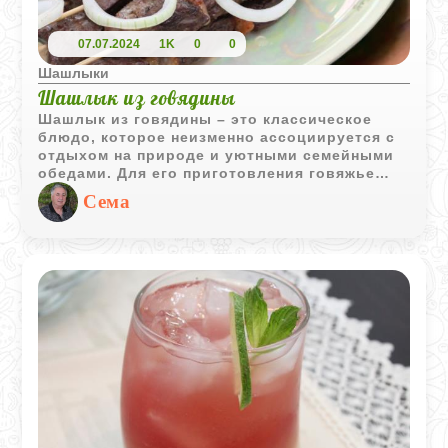
07.07.2024
1K
0
0
Шашлыки
Шашлык из говядины
Шашлык из говядины – это классическое
блюдо, которое неизменно ассоциируется с
отдыхом на природе и уютными семейными
обедами. Для его приготовления говяжье
мясо следует обжарить на углях со всех
Сема
сторон до полной готовности. Подавать
шашлык, украсив его свежим или
маринованным луком, что добавит блюду
пикантности и аромата.