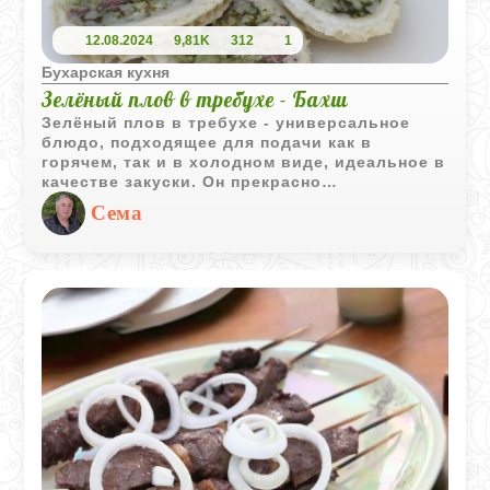
12.08.2024
9,81K
312
1
Бухарская кухня
Зелёный плов в требухе - Бахш
Зелёный плов в требухе - универсальное
блюдо, подходящее для подачи как в
горячем, так и в холодном виде, идеальное в
качестве закуски. Он прекрасно
разнообразит ежедневное меню и станет
Сема
изысканным экзотическим угощением для
гостей.