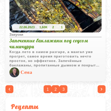
22.06.2023
1,60K
2
1
Закуски
Запеченные баклажаны под соусом
чимичурри
Когда лето в самом разгаре, а мангал уже
прогрет, самое время приготовить нечто
простое, но эффектное. Запечённые
баклажаны, пропитанные дымком и покрытые
ароматным чимичурри - это не просто
Сема
гарнир, это праздник вкуса, который
случается прямо на решётке.
‹
›
1
2
3
Рецепты