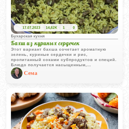
17.07.2023
14,82K
1
0
Бухарская кухня
Бахш из куриных сердечек
Этот вариант бахша сочетает ароматную
зелень, куриные сердечки и рис,
пропитанный соками субпродуктов и специй.
Блюдо получается насыщенным,
рассыпчатым и очень характерным для
Сема
бухарской кухни.