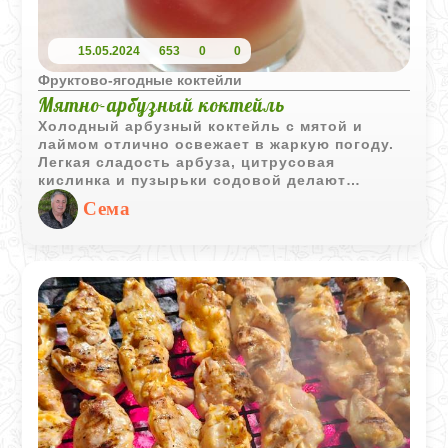
15.05.2024
653
0
0
Фруктово-ягодные коктейли
Мятно-арбузный коктейль
Холодный арбузный коктейль с мятой и
лаймом отлично освежает в жаркую погоду.
Легкая сладость арбуза, цитрусовая
кислинка и пузырьки содовой делают
напиток особенно ярким и летним. Такой
Сема
коктейль приятно подать как на пикнике, так
и дома в конце насыщенного дня.