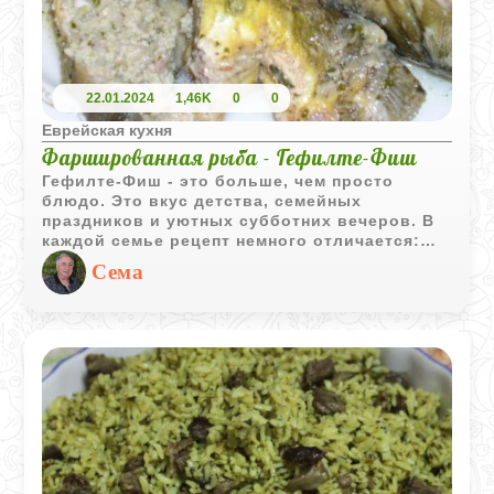
22.01.2024
1,46K
0
0
Еврейская кухня
Фаршированная рыба - Гефилте-Фиш
Гефилте-Фиш - это больше, чем просто
блюдо. Это вкус детства, семейных
праздников и уютных субботних вечеров. В
каждой семье рецепт немного отличается:
кто-то добавляет больше лука, кто-то -
Сема
морковь, а кто-то предпочитает карпа или
судака. Но суть остаётся неизменной -
нежная фаршированная рыба,
приготовленная с любовью и терпением.