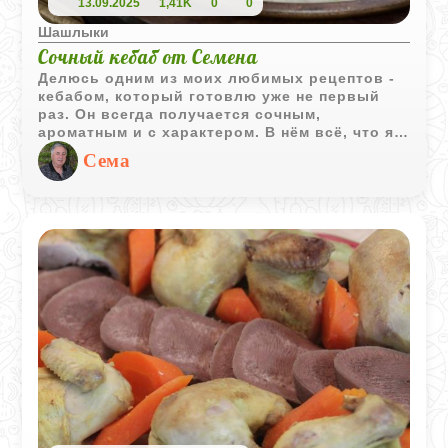
13.09.2025
1,41K
0
0
Шашлыки
Сочный кебаб от Семена
Делюсь одним из моих любимых рецептов -
кебабом, который готовлю уже не первый
раз. Он всегда получается сочным,
ароматным и с характером. В нём всё, что я
люблю: два вида мяса, немного специй,
Сема
зелень и кедровые орешки для текстуры.
Готовится просто, а на вкус - как будто в
хорошем ресторане, только дома и с душой.
Особенно классно жарить его на мангале, но
и на гриль-сковороде выходит отлично.
Если хотите порадовать себя или удивить
гостей - очень советую попробовать!