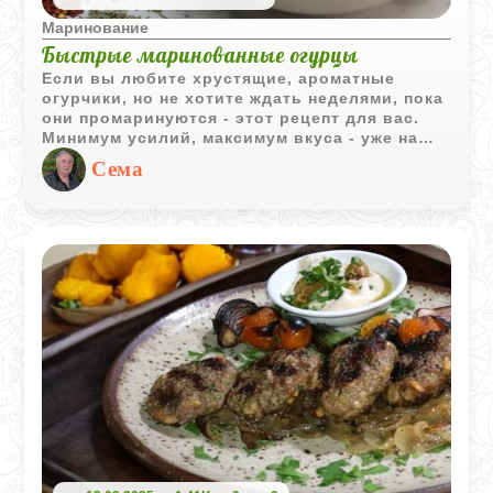
Маринование
Быстрые маринованные огурцы
Если вы любите хрустящие, ароматные
огурчики, но не хотите ждать неделями, пока
они промаринуются - этот рецепт для вас.
Минимум усилий, максимум вкуса - уже на
следующий день вы сможете наслаждаться
Сема
домашними маринованными огурцами,
которые идеально подойдут к мясу, картошке
или просто как закуска.