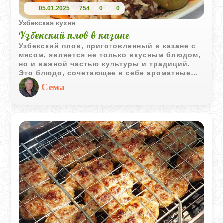
05.01.2025
754
0
0
Узбекская кухня
Узбекский плов в казане
Узбекский плов, приготовленный в казане с
мясом, является не только вкусным блюдом,
но и важной частью культуры и традиций.
Это блюдо, сочетающее в себе ароматные
специи и сочное мясо, обладает уникальным
Сема
вкусом и текстурой, которые делают его
излюбленным на многих столах.