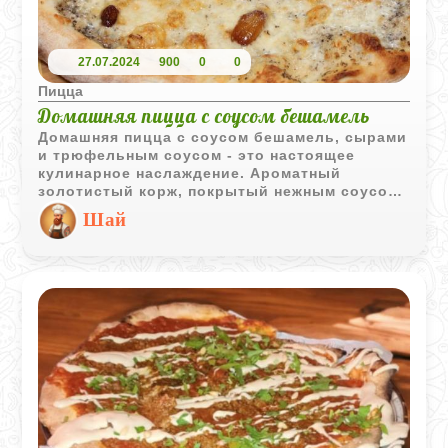
27.07.2024
900
0
0
Пицца
Домашняя пицца с соусом бешамель
Домашняя пицца с соусом бешамель, сырами
и трюфельным соусом - это настоящее
кулинарное наслаждение. Ароматный
золотистый корж, покрытый нежным соусом
бешамель, смешанным с изысканными
Шай
сырами, и завершенный штрихом – богатым
трюфельным соусом.