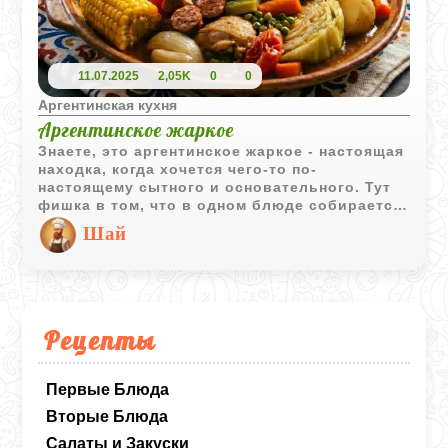
11.07.2025
2,05K
0
0
Аргентинская кухня
Аргентинское жаркое
Знаете, это аргентинское жаркое - настоящая
находка, когда хочется чего-то по-
настоящему сытного и основательного. Тут
фишка в том, что в одном блюде собирается
целая компания: и говядина, и баранина, и
Шай
курица, да еще и копчености для того самого
аромата. Всё это долго томится с овощами и
кукурузой, пока вкусы не перемешаются в
нечто совершенно особенное. Получается
очень по-домашнему. В конце у вас на столе
оказывается и сочное мясо с овощами на
Рецепты
большом блюде, и горячий бульон отдельно.
Идеально заходит со свежим хлебом и в
хорошей компании.
Первые Блюда
Вторые Блюда
Салаты и Закуски