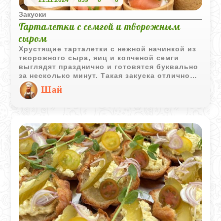
21.11.2024
859
0
0
Закуски
Тарталетки с семгой и творожным
сыром
Хрустящие тарталетки с нежной начинкой из
творожного сыра, яиц и копченой семги
выглядят празднично и готовятся буквально
за несколько минут. Такая закуска отлично
подходит для фуршета, семейного застолья
Шай
или новогоднего стола.