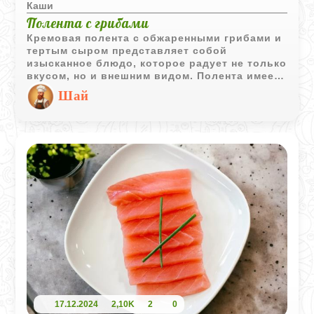
Каши
Полента с грибами
Кремовая полента с обжаренными грибами и
тертым сыром представляет собой
изысканное блюдо, которое радует не только
вкусом, но и внешним видом. Полента имеет
насыщенный желтый цвет, грибы
Шай
подрумянены до золотого оттенка и
аккуратно выложены сверху, создавая
изящную линию. Веточка свежего тимьяна
добавляет последний штрих, придавая
блюду свежий зеленый акцент и завершая
его гармоничный вид.
17.12.2024
2,10K
2
0