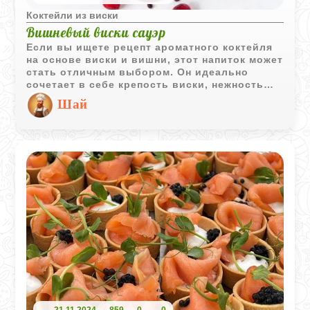
Коктейли из виски
Вишневый виски сауэр
Если вы ищете рецепт ароматного коктейля
на основе виски и вишни, этот напиток может
стать отличным выбором. Он идеально
сочетает в себе крепость виски, нежность
вишни и свежесть лимонного сока, создавая
Шай
богатый и изысканный вкус. Прост в
приготовлении и элегантен, он отлично
подойдет для любого события.