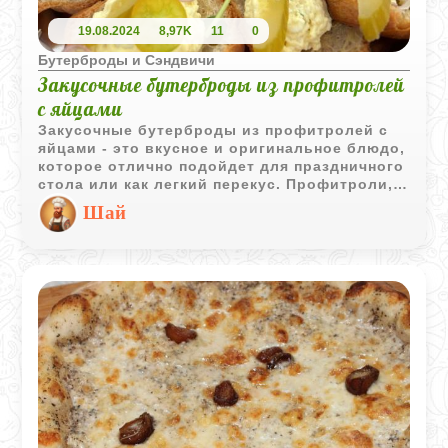
19.08.2024
8,97K
11
0
Бутерброды и Сэндвичи
Закусочные бутерброды из профитролей
с яйцами
Закусочные бутерброды из профитролей с
яйцами - это вкусное и оригинальное блюдо,
которое отлично подойдет для праздничного
стола или как легкий перекус. Профитроли,
наполненные нежным яичным кремом, могут
Шай
быть украшены разнообразными топпингами,
такими как зелень, мелко нарезанные овощи
или даже икра для добавления
изысканности.