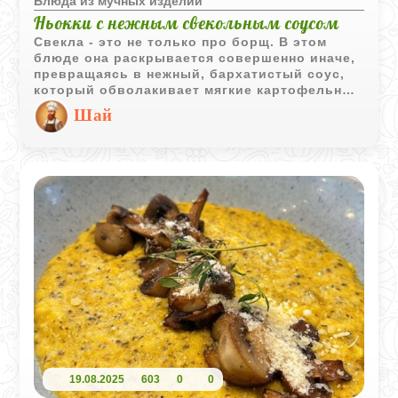
Блюда из мучных изделий
Ньокки с нежным свекольным соусом
Свекла - это не только про борщ. В этом
блюде она раскрывается совершенно иначе,
превращаясь в нежный, бархатистый соус,
который обволакивает мягкие картофельные
ньокки. Цвет получается просто
Шай
фантастический - такой ужин точно
запомнится. Сами ньокки мы сделаем
классическими: воздушными, с легким
ароматом мускатного ореха. Это отличный
способ превратить простые продукты в
нечто ресторанного уровня, не проводя при
этом полдня у плиты.
19.08.2025
603
0
0