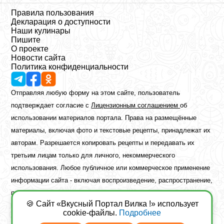
Правила пользования
Декларация о доступности
Наши кулинары
Пишите
О проекте
Новости сайта
Политика конфиденциальности
Отправляя любую форму на этом сайте, пользователь
подтверждает согласие с
Лицензионным соглашением
об
использовании материалов портала. Права на размещённые
материалы, включая фото и текстовые рецепты, принадлежат их
авторам. Разрешается копировать рецепты и передавать их
третьим лицам только для личного, некоммерческого
использования. Любое публичное или коммерческое применение
информации сайта - включая воспроизведение, распространение,
публикацию или обработку - возможно лишь при наличии
🍪 Сайт «Вкусный Портал Вилка !» использует
предварительного письменного разрешения правообладателя.
cookie-файлы.
Подробнее
Copyright ©2026 Вкусный Портал Вилка