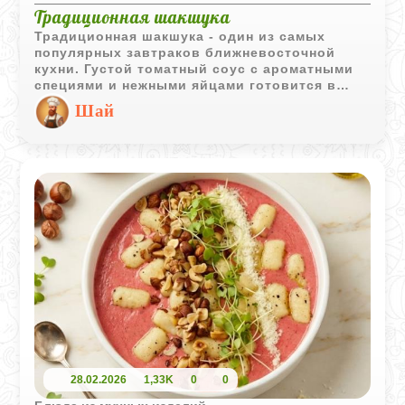
Традиционная шакшука
Традиционная шакшука - один из самых
популярных завтраков ближневосточной
кухни. Густой томатный соус с ароматными
специями и нежными яйцами готовится в
одной сковороде и прекрасно сочетается с
Шай
теплой питой, свежим хлебом или халой.
28.02.2026
1,33K
0
0