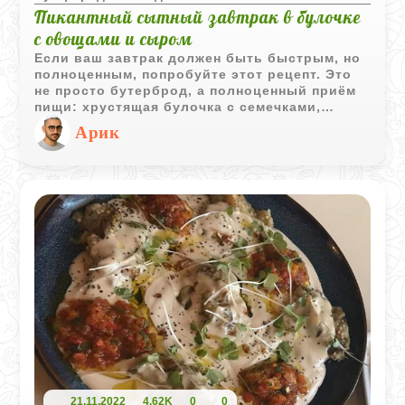
Пикантный сытный завтрак в булочке
с овощами и сыром
Если ваш завтрак должен быть быстрым, но
полноценным, попробуйте этот рецепт. Это
не просто бутерброд, а полноценный приём
пищи: хрустящая булочка с семечками,
обогащенная питательной намазкой на
Арик
основе авокадо и варёного яйца.
Добавление сыра и свежих огурцов
обеспечивает прекрасный вкус и нужную
свежесть. Идеально, чтобы начать день.
21.11.2022
4,62K
0
0