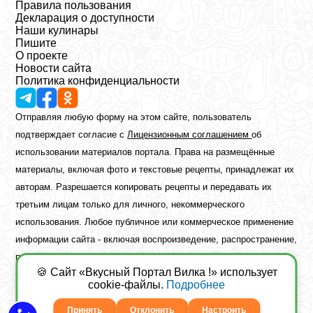
Правила пользования
Декларация о доступности
Наши кулинары
Пишите
О проекте
Новости сайта
Политика конфиденциальности
Отправляя любую форму на этом сайте, пользователь
подтверждает согласие с
Лицензионным соглашением
об
использовании материалов портала. Права на размещённые
материалы, включая фото и текстовые рецепты, принадлежат их
авторам. Разрешается копировать рецепты и передавать их
третьим лицам только для личного, некоммерческого
использования. Любое публичное или коммерческое применение
информации сайта - включая воспроизведение, распространение,
публикацию или обработку - возможно лишь при наличии
🍪 Сайт «Вкусный Портал Вилка !» использует
предварительного письменного разрешения правообладателя.
cookie-файлы.
Подробнее
Copyright ©2026 Вкусный Портал Вилка
Сайт построен
freebrush.net
Принять
Отклонить
Настроить