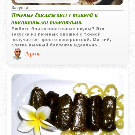
Закуски
Печеные баклажаны с тхиной и
пикантными томатами
Любите ближневосточные вкусы? Эта
закуска из печеных овощей с тхиной
получается просто невероятной. Мягкий,
слегка дымный баклажан идеально
сочетается с ореховыми нотками кунжутной
Арик
пасты, а острый томатно-луковый соус
добавляет классную кислинку и приятную
остринку. Готовится все без особых хлопот,
самое долгое - дождаться, пока овощи
хорошенько пропекутся. Это отличная
намазка на свежую питу, лепешку или
хрустящий тост.