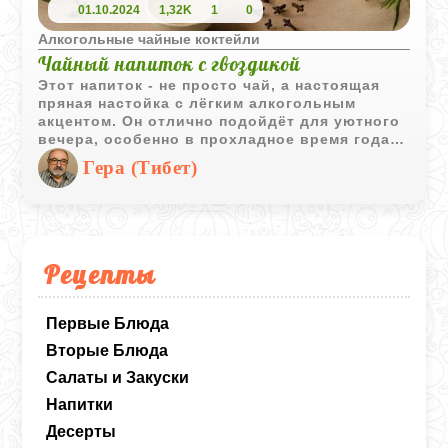
01.10.2024
1,32K
1
0
Алкогольные чайные коктейли
Чайный напиток с гвоздикой
Этот напиток - не просто чай, а настоящая
пряная настойка с лёгким алкогольным
акцентом. Он отлично подойдёт для уютного
вечера, особенно в прохладное время года.
Гвоздика придаёт глубину аромата, а чай -
Гера (Тибет)
насыщенность вкуса.
Рецепты
Первые Блюда
Вторые Блюда
Салаты и Закуски
Напитки
Десерты