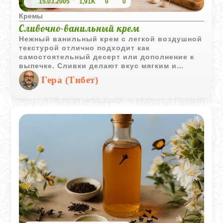
15.03.2005
1,91K
0
0
Кремы
Сливочно-ванильный крем
Нежный ванильный крем с легкой воздушной
текстурой отлично подходит как
самостоятельный десерт или дополнение к
выпечке. Сливки делают вкус мягким и
бархатистым, а ваниль придает приятный
Гера (Тибет)
теплый аромат.