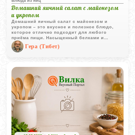
Блюда из яиц
Домашний яичный салат с майонезом
и укропом
Домашний яичный салат с майонезом и
укропом – это вкусное и полезное блюдо,
которое отлично подходит для любого
приёма пищи. Насыщенный белками и
витаминами, он придаёт свежесть благодаря
Гера (Тибет)
укропу и аппетитность благодаря специям.
Этот салат можно подавать на завтрак, обед
или ужин. Он легко готовится и прекрасно
сочетается с различными гарнирами, что
делает его универсальным и любимым
блюдом.