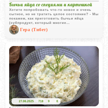
Бычьи яйца со специями и картошкой
Хотите попробовать что-то новое и очень
сытное, но не тратить целое состояние? - Мы
покажем, как приготовить бычьи яйца
(субпродукт, который многие
недооценивают) так, чтобы они получились
Гера (Тибет)
мягкими, нежными и невероятно вкусными.
Вкус похож на очень нежную телятину, а в
компании ароматных специй и жареной
картошки получается просто объедение!
27.06.2025
718
0
0