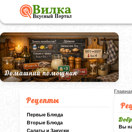
Домашний помощник
Главна
Рецепты
Ре
Первые Блюда
Добр
Вторые Блюда
Вы на
Салаты и Закуски