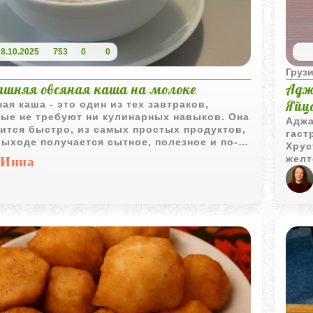
28.10.2025
753
0
0
Грузи
шняя овсяная каша на молоке
Адж
Яйц
ая каша - это один из тех завтраков,
ые не требуют ни кулинарных навыков. Она
Аджа
ится быстро, из самых простых продуктов,
гаст
выходе получается сытное, полезное и по-
Хрус
ящему вкусное блюдо. Кремовая текстура,
желт
Инна
ий вкус и возможность добавить любимые
блюд
инги делают её идеальным вариантом для
го и тёплого начала дня. Особенно
но, что её можно адаптировать под любой
- от детского до спортивного.