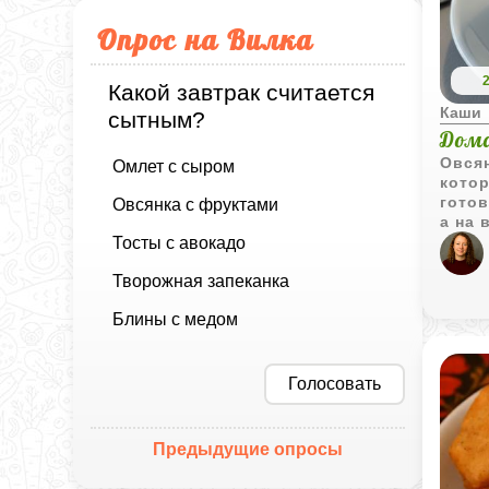
Опрос на Вилка
Какой завтрак считается
Каши
сытным?
Дома
Овсян
Омлет с сыром
котор
готов
Овсянка с фруктами
а на 
насто
Тосты с авокадо
мягк
Творожная запеканка
топп
бодро
Блины с медом
прият
вкус 
Голосовать
Предыдущие опросы