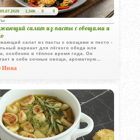
05.07.2026
1,34K
0
0
ты
ежающий салат из пасты с овощами и
то
жающий салат из пасты с овощами и песто -
льный вариант для лёгкого обеда или
а, особенно в тёплое время года. Он
тает в себе сочные овощи, ароматную
нь, хрустящие орехи и нежную пасту,
Инна
ытую песто и лимонной заправкой.
вится просто, выглядит ярко, а вкус -
щенный и свежий.