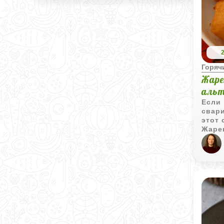
Горяч
Жаре
альт
Если 
свари
этот 
Жарен
всё п
короч
Идеал
домаш
хлопо