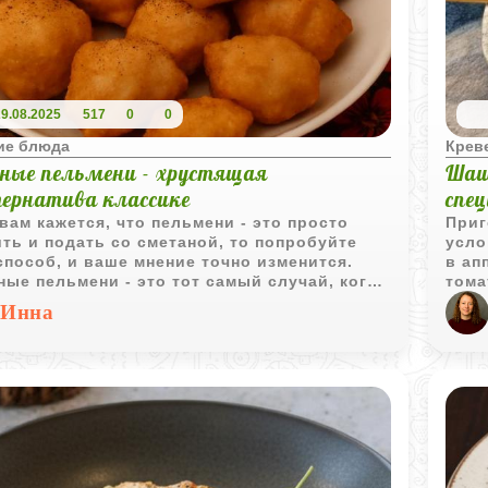
29.08.2025
517
0
0
ие блюда
Крев
ные пельмени - хрустящая
Шаш
ернатива классике
спе
вам кажется, что пельмени - это просто
Приг
ть и подать со сметаной, то попробуйте
усло
способ, и ваше мнение точно изменится.
в ап
ые пельмени - это тот самый случай, когда
тома
росто, а вкус - как в детстве: хрустящая
подх
Инна
ка, сочная начинка внутри и никакой суеты.
подч
ьно, когда хочется чего-то вкусного,
доба
него и сытного - быстро и без лишних
пика
т.
нату