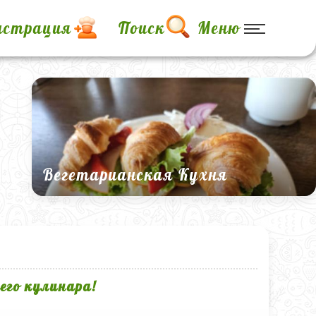
истрация
Поиск
Меню
Вегетарианская Кухня
его кулинара!