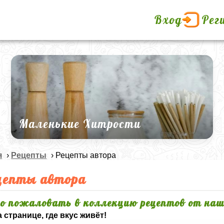
Вход
Рег
Маленькие Хитрости
я
›
Рецепты
› Рецепты автора
цепты автора
о пожаловать в коллекцию рецептов от наш
 странице, где вкус живёт!