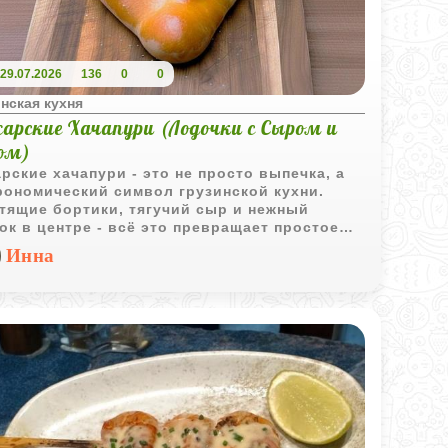
29.07.2026
136
0
0
нская кухня
арские Хачапури (Лодочки с Сыром и
ом)
рские хачапури - это не просто выпечка, а
рономический символ грузинской кухни.
тящие бортики, тягучий сыр и нежный
ок в центре - всё это превращает простое
о в настоящее кулинарное удовольствие.
Инна