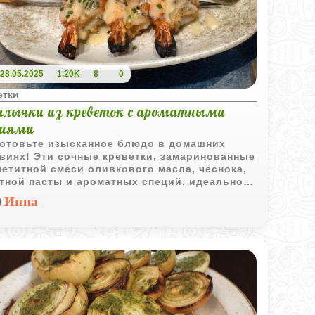
28.05.2025
1,20K
8
0
етки
лычки из креветок с ароматными
циями
отовьте изысканное блюдо в домашних
виях! Эти сочные креветки, замаринованные
петитной смеси оливкового масла, чеснока,
тной пасты и ароматных специй, идеально
одят для гриля. Легкий лимонный акцент
Инна
еркивает их вкус, а свежие травы
вляют нотки изысканности. Подавайте с
нтным соусом или просто наслаждайтесь их
ральным вкусом.