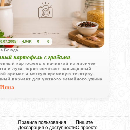
30.07.2005
4,04K
0
0
е Блюда
нный картофель с грибами
енный картофель с начинкой из лисичек,
ата и лука-порея сочетает насыщенный
ой аромат и мягкую кремовую текстуру.
ный вариант для уютного семейного ужина.
Инна
Правила пользования
Пишите
Декларация о доступности
О проекте