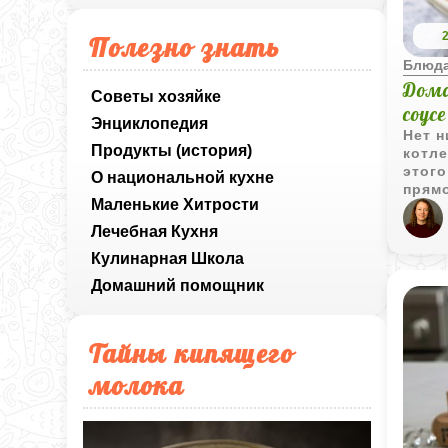
Полезно знать
Блюда
Дом
Советы хозяйке
соусе
Энциклопедия
Нет н
Продукты (история)
котле
этого
О национальной кухне
прямо
Маленькие Хитрости
морко
невер
Лечебная Кухня
весе
Кулинарная Школа
Домашний помощник
Тайны кипящего
молока