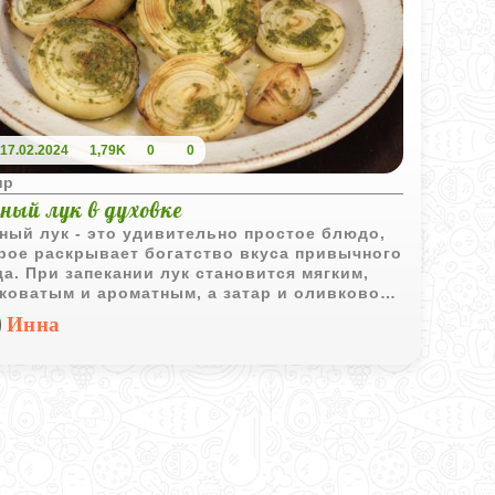
17.02.2024
1,79K
0
0
ир
ный лук в духовке
ный лук - это удивительно простое блюдо,
рое раскрывает богатство вкуса привычного
а. При запекании лук становится мягким,
коватым и ароматным, а затар и оливковое
о добавляют восточную нотку. Это
Инна
льный гарнир, закуска или основа для
та, который готовится буквально из
ольких ингредиентов.