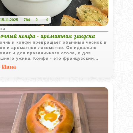
15.11.2025
784
0
0
ски
ночный конфи - ароматная закуска
очный конфи превращает обычный чеснок в
ое и ароматное лакомство. Он идеально
одит и для праздничного стола, и для
шнего ужина. Конфи - это французский
об медленного томления продуктов в жире
Инна
низкой температуре. В случае с чесноком
льзуется оливковое масло, которое
аняет и усиливает его вкус.