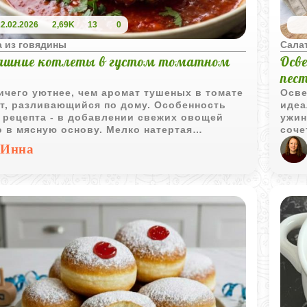
22.02.2026
2,69K
13
0
 из говядины
Сала
ашние котлеты в густом томатном
Осв
пес
ичего уютнее, чем аромат тушеных в томате
Осве
т, разливающийся по дому. Особенность
идеа
 рецепта - в добавлении свежих овощей
ужин
 в мясную основу. Мелко натертая
соче
вь, картофель и лук делают текстуру мяса
зеле
Инна
оятно мягкой, а свежая зелень придает
покр
ннюю свежесть.
Гото
насы