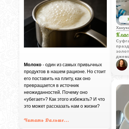
Ханук
Клас
Суфга
празд
золот
джема
отме
Молоко
- один из самых привычных
рецеп
продуктов в нашем рационе. Но стоит
полу
вкус
его поставить на плиту, как оно
превращается в источник
неожиданностей. Почему оно
«убегает»? Как этого избежать? И что
это может рассказать нам о жизни?
Читать Дальше...