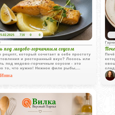
25.02.2025
716
0
0
т
Гарн
сь под медово-горчичным соусом
Пече
 рецепт, который сочетает в себе простоту
Печё
отовления и ресторанный вкус? Лосось или
кото
ль под медово-горчичным соусом - это
овощ
о то, что нужно! Нежное филе рыбы,
слад
енное до идеальной сочности под
масл
Инна
тной и пикантной корочкой, не оставит
идеа
душным никого. Секрет - в идеальном
сала
се сладости мёда, остроты горчицы и
неск
ого букета специй.