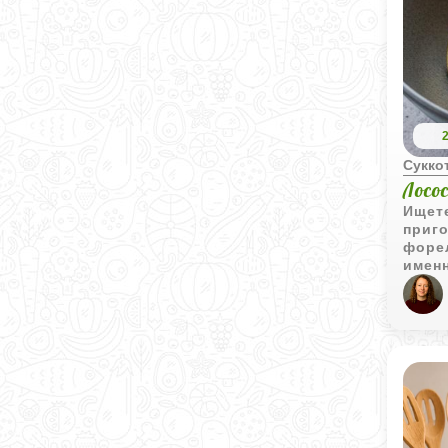
Сукко
Лосо
Ищете
приг
форе
именн
запеч
арома
равно
балан
богат