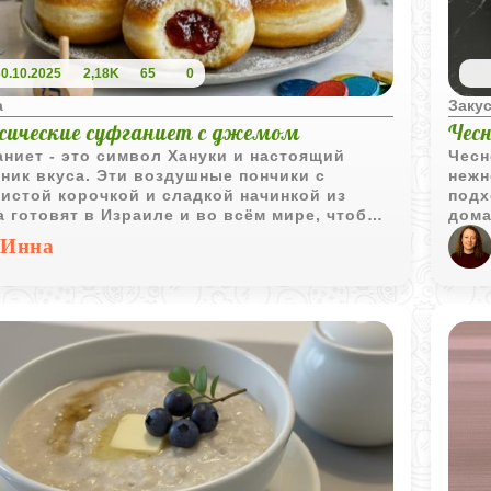
30.10.2025
2,18K
65
0
а
Заку
сические суфганиет с джемом
Чес
ниет - это символ Хануки и настоящий
Чесн
ник вкуса. Эти воздушные пончики с
нежн
истой корочкой и сладкой начинкой из
подх
 готовят в Израиле и во всём мире, чтобы
дома
тить светлый праздник. Сегодня поделюсь
спос
Инна
том классических суфганиет, которые
при 
чаются мягкими, ароматными и невероятно
испо
ными.
сохр