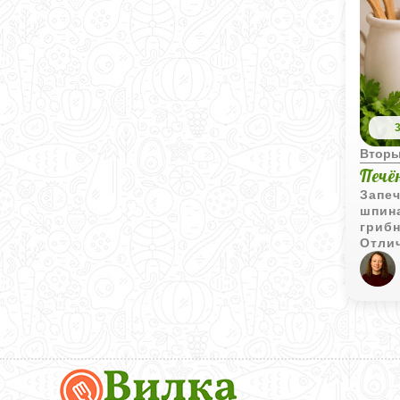
Вторы
Печё
Запеч
шпин
грибн
Отлич
Вкусный
Портал