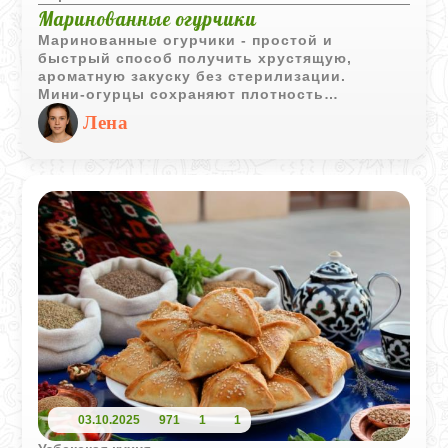
Маринованные огурчики
Маринованные огурчики - простой и
быстрый способ получить хрустящую,
ароматную закуску без стерилизации.
Мини‑огурцы сохраняют плотность
благодаря холодной заливке, а укроп, чеснок
Лена
и специи создают яркий, насыщенный вкус.
Уже через пару дней огурцы готовы, но
особенно вкусными становятся к концу
недели. Такой рецепт идеально подходит для
тех, кто любит натуральные соленья и хочет
получить отличный результат с
минимальными усилиями.
03.10.2025
971
1
1