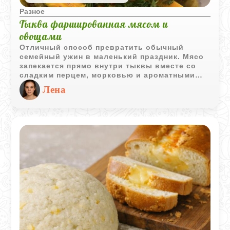
Разное
Тыква фаршированная мясом и
овощами
Отличный способ превратить обычный
семейный ужин в маленький праздник. Мясо
запекается прямо внутри тыквы вместе со
сладким перцем, морковью и ароматными
специями. В духовке начинка пропитывается
Лена
сладковатым соком тыквенных стенок,
поэтому мясо получается очень нежным, а
овощи буквально тают во рту.