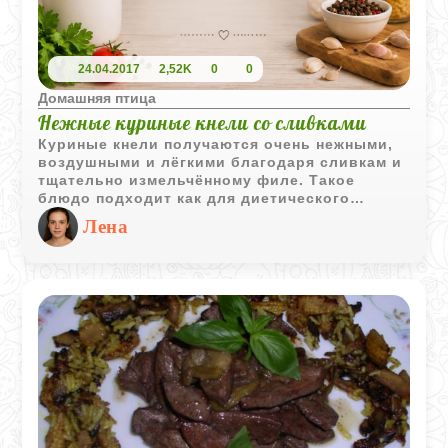
24.04.2017
2,52K
0
0
Домашняя птица
Нежные куриные кнели со сливками
Куриные кнели получаются очень нежными,
воздушными и лёгкими благодаря сливкам и
тщательно измельчённому филе. Такое
блюдо подходит как для диетического
питания, так и для детского меню. Подавать
Лена
кнели можно самостоятельно, с бульоном
или лёгким гарниром.