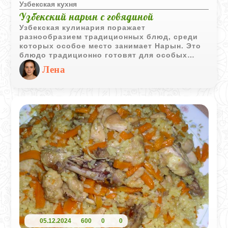
Узбекская кухня
Узбекский нарын с говядиной
Узбекская кулинария поражает
разнообразием традиционных блюд, среди
которых особое место занимает Нарын. Это
блюдо традиционно готовят для особых
случаев, таких как свадьбы и праздники.
Лена
Нарын может быть приготовлен из
различных видов мяса, включая конину и
говядину, а также из козы - варёной конской
колбасы.
05.12.2024
600
0
0