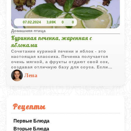
07.02.2024
3,69K
0
0
Домашняя птица
Куринная печенка, жаренная с
яблоками
Сочетание куриной печени и яблок - это
настоящая классика. Печенка получается
очень мягкой, а фрукты отдают свой сок,
создавая отличную базу для соуса. Если
добавить немного красного вина для
Лена
пикантности и сливок для бархатистой
текстуры, получится блюдо ресторанного
уровня, которое готовится буквально за
двадцать минут.
Рецепты
Первые Блюда
Вторые Блюда