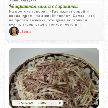
Узбекская кухня
Квадратная самса с бараниной
На востоке говорят: «Где пахнет зирой и
кориандром - там живёт тепло». Самса - это
не просто выпечка, это душа восточной
кухни, завернутая в тонкое тесто и
наполненная щедрой начинкой. Ароматная,
Лена
сочная, с хрустящей корочкой - самса с
бараниной давно стала любимицей не только
на восточных базарах, но и в домашних
кухнях. Этот рецепт - идеальное сочетание
простоты и насыщенного вкуса.
07.11.2024
1,09K
0
0