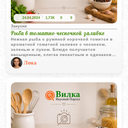
24.04.2024
1,73K
0
0
Закуски
Рыба в томатно-чесночной заливке
Нежная рыба с румяной корочкой томится в
ароматной томатной заливке с чесноком,
зеленью и луком. Блюдо получается
насыщенным, слегка пикантным и одинаково
вкусным как в горячем, так и в охлажденном
Лена
виде.