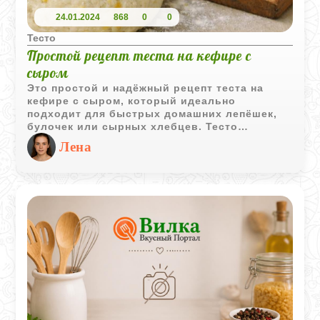
24.01.2024
868
0
0
Тесто
Простой рецепт теста на кефире с
сыром
Это простой и надёжный рецепт теста на
кефире с сыром, который идеально
подходит для быстрых домашних лепёшек,
булочек или сырных хлебцев. Тесто
получается мягким, эластичным и ароматным
Лена
благодаря сыру, а кефир делает его
особенно нежным. Такой рецепт выручает,
когда нужно приготовить что‑то вкусное и
сытное без долгой расстойки и сложных
процессов. Подходит для жарки на
сковороде, выпечки в духовке и даже для
несладких пирожков.
Тесто универсальное, легко адаптируется
под вкус: можно добавить зелень, специи,
чеснок или несколько видов сыра.