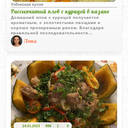
Узбекская кухня
Рассыпчатый плов с курицей в казане
Домашний плов с курицей получается
ароматным, с золотистыми овощами и
хорошо пропаренным рисом. Благодаря
правильной последовательности
приготовления крупа остаётся рассыпчатой,
Лена
а мясо сохраняет сочность и насыщенный
вкус.
24.01.2023
996
1
0