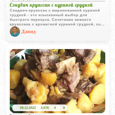
Сэндвич круассан с куриной грудкой
Сэндвич-круассан с маринованной куриной
грудкой - это изысканный выбор для
быстрого перекуса. Сочетание нежного
круассана с ароматной куриной грудкой, со
свежим поджаренным баклажаном создает
Давид
гармоничный вкус, который удовлетворит
любой гурманский вкус.
09.12.2022
2,07K
0
0