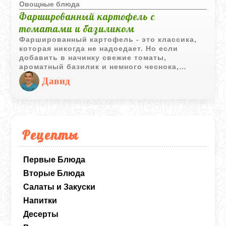
Овощные блюда
Фаршированный картофель с
томатами и базиликом
Фаршированный картофель - это классика,
которая никогда не надоедает. Но если
добавить в начинку свежие томаты,
ароматный базилик и немного чеснока,
привычное блюдо заиграет совсем другими
Давид
красками. Оно получается очень нежным
внутри, с приятной сырной корочкой сверху.
Такой картофель отлично подойдет и как
самостоятельное блюдо, и в качестве
оригинального гарнира для семейного ужина.
Рецепты
Первые Блюда
Вторые Блюда
Салаты и Закуски
Напитки
Десерты