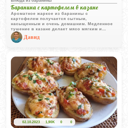
Блюда из баранины
Баранина с картофелем в казане
Ароматное жаркое из баранины с
картофелем получается сытным,
насыщенным и очень домашним. Медленное
тушение в казане делает мясо мягким и
сочным, а специи и чеснок придают блюду
Давид
яркий восточный аромат.
02.10.2023
1,90K
0
0