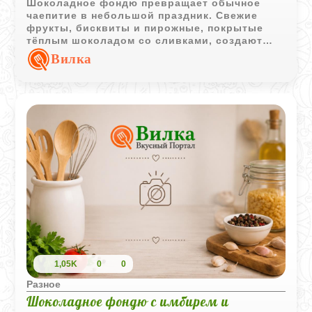
Шоколадное фондю превращает обычное
чаепитие в небольшой праздник. Свежие
фрукты, бисквиты и пирожные, покрытые
тёплым шоколадом со сливками, создают
множество вкусных сочетаний для уютного
Вилка
вечера.
1,05K
0
0
Разное
Шоколадное фондю с имбирем и