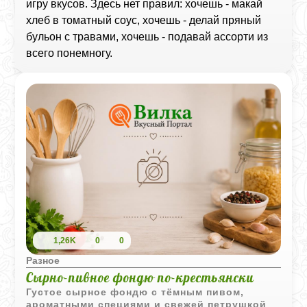
игру вкусов. Здесь нет правил: хочешь - макай
хлеб в томатный соус, хочешь - делай пряный
бульон с травами, хочешь - подавай ассорти из
всего понемногу.
1,26K
0
0
Разное
Сырно-пивное фондю по-крестьянски
Густое сырное фондю с тёмным пивом,
ароматными специями и свежей петрушкой