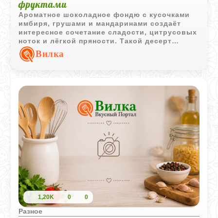
фруктами
Ароматное шоколадное фондю с кусочками
имбиря, грушами и мандаринами создаёт
интересное сочетание сладости, цитрусовых
ноток и лёгкой пряности. Такой десерт
станет украшением уютного вечера или
Вилка
праздничного стола.
1,20K
0
0
Разное