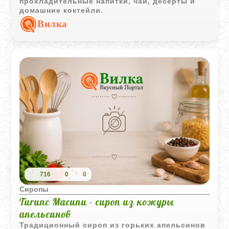
прохладительные напитки, чай, десерты и
домашние коктейли.
Вилка
716
0
0
Сиропы
Turunc Macunu - сироп из кожуры
апельсинов
Традиционный сироп из горьких апельсинов