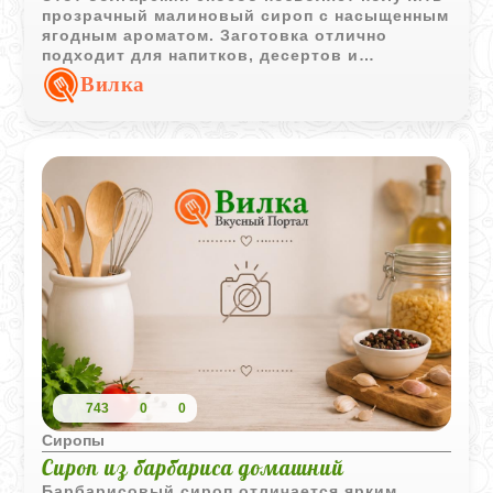
прозрачный малиновый сироп с насыщенным
ягодным ароматом. Заготовка отлично
подходит для напитков, десертов и
домашней выпечки.
Вилка
743
0
0
Сиропы
Сироп из барбариса домашний
Барбарисовый сироп отличается ярким