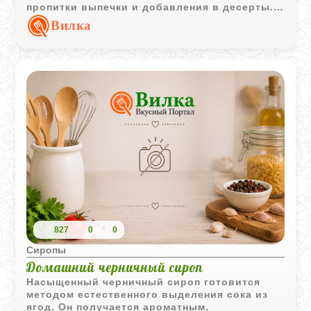
пропитки выпечки и добавления в десерты.
Заготовка хорошо хранится и сохраняет
Вилка
аромат свежих яблок.
827
0
0
Сиропы
Домашний черничный сироп
Насыщенный черничный сироп готовится
методом естественного выделения сока из
ягод. Он получается ароматным,