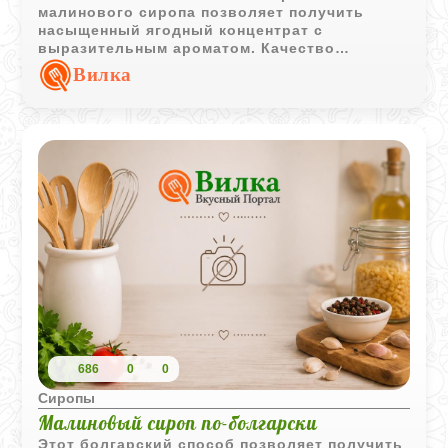
малинового сиропа позволяет получить
насыщенный ягодный концентрат с
выразительным ароматом. Качество
готового продукта во многом зависит от
Вилка
выбранного уксуса.
686
0
0
Сиропы
Малиновый сироп по-болгарски
Этот болгарский способ позволяет получить