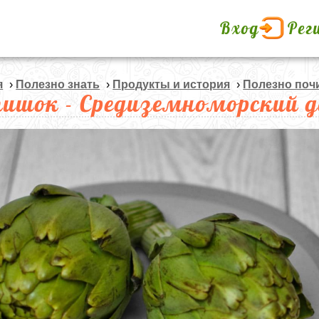
Вход
Рег
я
›
Полезно знать
›
Продукты и история
›
Полезно поч
ишок - Средиземноморский 