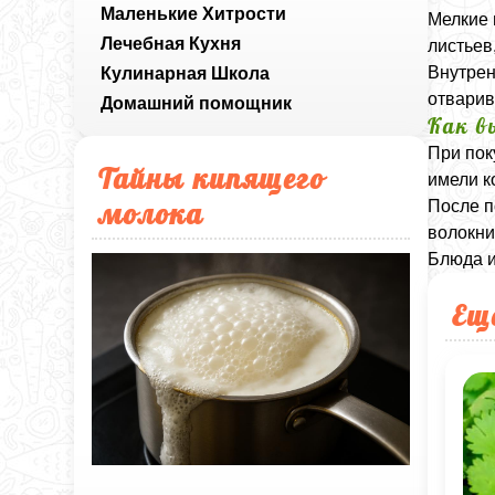
Маленькие Хитрости
Мелкие 
Лечебная Кухня
листьев
Внутрен
Кулинарная Школа
отварив
Домашний помощник
Как в
При пок
Тайны кипящего
имели к
молока
После п
волокни
Блюда и
Ещ