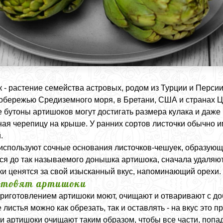
 - растение семейства астровых, родом из Турции и Перс
обережью Средиземного моря, в Бретани, США и странах 
 бутоны артишоков могут достигать размера кулака и даже
ая черепицу на крыше. У ранних сортов листочки обычно им
.
используют сочные основания листочков-чешуек, образующи
ся до так называемого донышка артишока, сначала удаляют 
и ценятся за свой изысканный вкус, напоминающий орехи.
отовят артишоки
риготовлением артишоки моют, очищают и отваривают с доб
листья можно как обрезать, так и оставлять - на вкус это п
и артишоки очищают таким образом, чтобы все части, попа