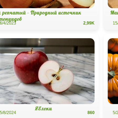
к репчатый - Природный источник
Ма
тонцидов
6/4/2023
2,99K
15
Яблоки
5/8/2024
860
5/