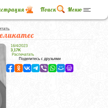
истрация
Поиск
Меню
итать
деликатес
16/4/2023
3,17K
Распечатать
Поделитесь с друзьями