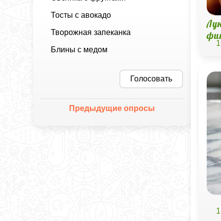
Тосты с авокадо
Лу
Творожная запеканка
фи
1
Блины с медом
Голосовать
Предыдущие опросы
1