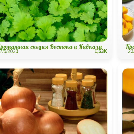
роматная специя Востока и Кавказа
Кра
7/5/2023
1,53K
23