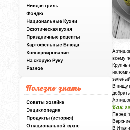
Ниндзя гриль
Фондю
Национальные Кухни
Экзотическая кухня
Праздничные рецепты
Картофельные Блюда
Артишок
Консервирование
всему п
На скорую Руку
Крупные
Разное
напомин
зеленый
Полезно знать
В пищу 
добрать
Артишок
Советы хозяйке
Как г
Энциклопедия
Перед п
Продукты (история)
Верхние 
О национальной кухне
В Итали