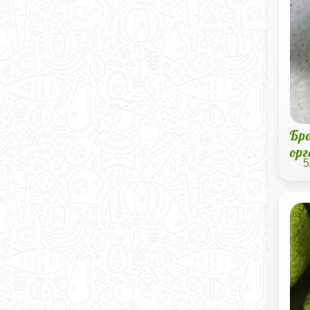
Бр
ор
5