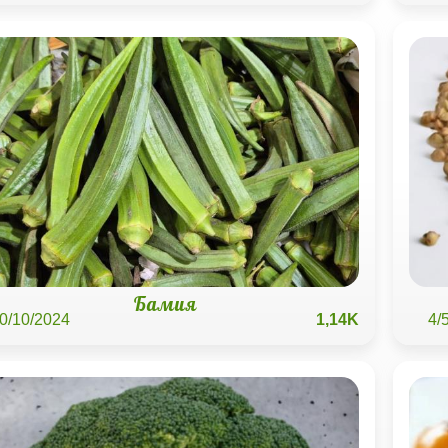
Бамия
0/10/2024
1,14K
4/