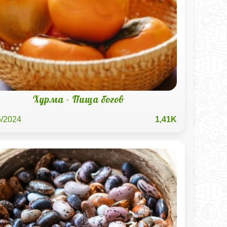
Хурма - Пища богов
5/2024
1,41K