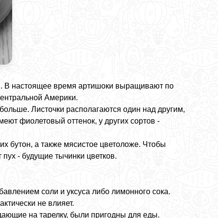
ии. В настоящее время артишоки выращивают по
Центральной Америки.
 больше. Листочки располагаются один над другим,
еют фиолетовый оттенок, у других сортов -
х бутон, а также мясистое цветоложе. Чтобы
пух - будущие тычинки цветков.
авлением соли и уксуса либо лимонного сока.
рактически не влияет.
дающие на тарелку, были пригодны для еды.