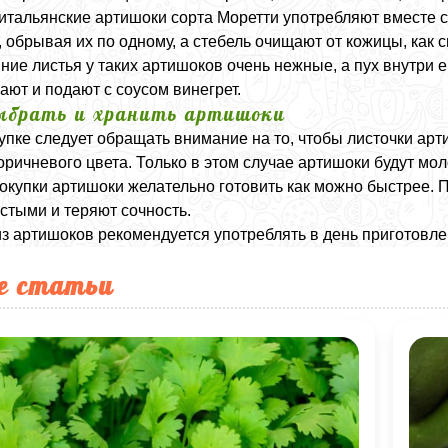
итальянские артишоки сорта Моретти употребляют вместе с
, обрывая их по одному, а стебель очищают от кожицы, как с
ние листья у таких артишоков очень нежные, а пух внутри 
ают и подают с соусом винегрет.
ыбрать и хранить артишоки
упке следует обращать внимание на то, чтобы листочки арт
оричневого цвета. Только в этом случае артишоки будут м
окупки артишоки желательно готовить как можно быстрее. 
стыми и теряют сочность.
з артишоков рекомендуется употреблять в день приготовле
е статьи