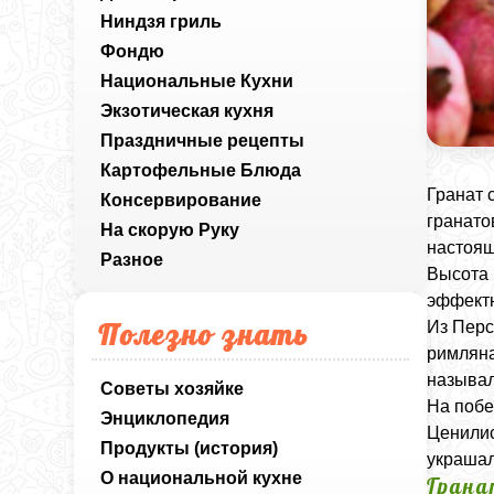
Ниндзя гриль
Фондю
Национальные Кухни
Экзотическая кухня
Праздничные рецепты
Картофельные Блюда
Гранат 
Консервирование
гранато
На скорую Руку
настоящ
Разное
Высота 
эффектн
Полезно знать
Из Перс
римляна
называл
Советы хозяйке
На побе
Энциклопедия
Ценилис
Продукты (история)
украшал
О национальной кухне
Грана