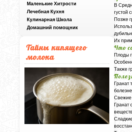
Маленькие Хитрости
В Средн
Лечебная Кухня
густой 
Позже г
Кулинарная Школа
Использ
Домашний помощник
дубильн
Их прим
Тайны кипящего
Что с
молока
Плоды г
Особенн
Также г
Полез
Гранат 
болезне
Свежие 
Гранат 
веществ
Сладкие
восстан