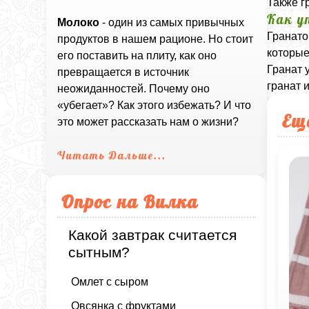
Также г
Как у
Молоко
- один из самых привычных
Гранато
продуктов в нашем рационе. Но стоит
которые
его поставить на плиту, как оно
Гранат 
превращается в источник
гранат 
неожиданностей. Почему оно
«убегает»? Как этого избежать? И что
Ещ
это может рассказать нам о жизни?
Читать Дальше...
Опрос на Вилка
Какой завтрак считается
сытным?
Омлет с сыром
Овсянка с фруктами