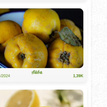
Айва
4/2024
1,39K