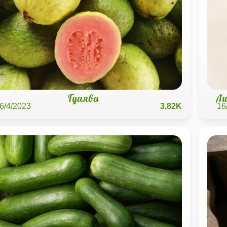
Гуаява
Ли
6/4/2023
3,82K
16