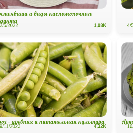
остокваши и виды кисломолочного
одукта
2/5/2022
1,08K
4/
рох - древняя и питательная культура
Арт
9/11/2023
4,32K
16