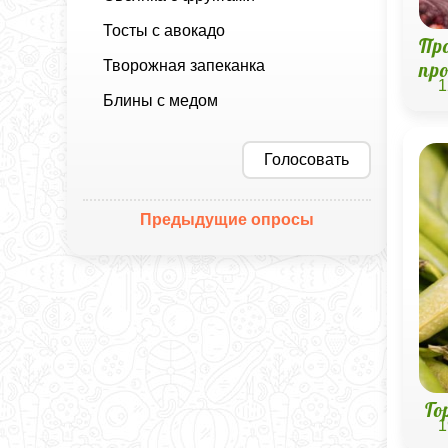
Тосты с авокадо
Пр
Творожная запеканка
пр
1
Блины с медом
Голосовать
Предыдущие опросы
Го
1