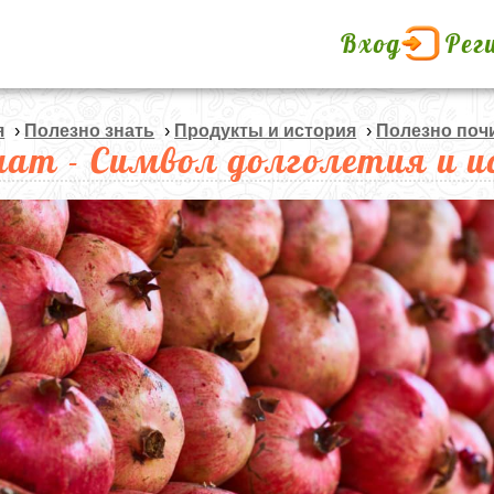
Вход
Рег
я
›
Полезно знать
›
Продукты и история
›
Полезно поч
нат - Символ долголетия и 