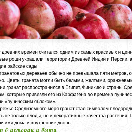
с древних времен считался одним из самых красивых и це
вые рощи украшали территории Древней Индии и Персии, а
ие райские сады.
гранатовых деревьев обычно не превышала пяти метров, о
о. Цветы граната могли быть белыми, желтыми, оранжевы
ии гранат распространился в Египет, Финикию и страны Ср
м, которые привезли его из Карфагена во времена пуничес
и «пуническим яблоком».
режье Средиземного моря гранат стал символом плодороди
ь не только плоды, но и декоративные качества растения.
и ими дома и внутренние дворы.
т в истории и быту