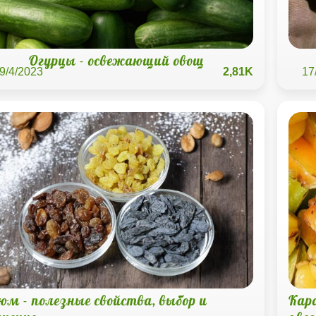
Огурцы - освежающий овощ
9/4/2023
2,81K
17
юм - полезные свойства, выбор и
Кар