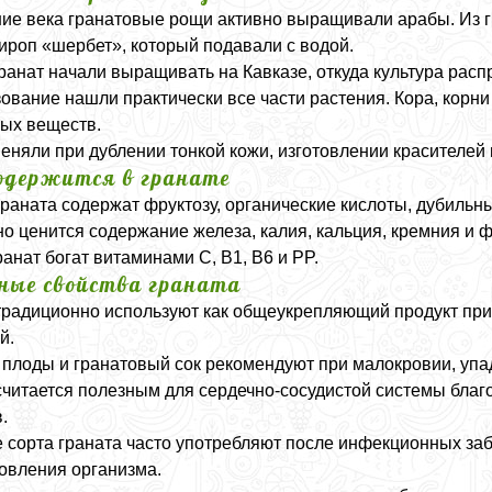
ие века гранатовые рощи активно выращивали арабы. Из гр
сироп «шербет», который подавали с водой.
ранат начали выращивать на Кавказе, откуда культура рас
ование нашли практически все части растения. Кора, корни
ых веществ.
еняли при дублении тонкой кожи, изготовлении красителей
одержится в гранате
раната содержат фруктозу, органические кислоты, дубиль
о ценится содержание железа, калия, кальция, кремния и 
ранат богат витаминами C, B1, B6 и PP.
ные свойства граната
традиционно используют как общеукрепляющий продукт при
й.
плоды и гранатовый сок рекомендуют при малокровии, упад
считается полезным для сердечно-сосудистой системы бла
.
 сорта граната часто употребляют после инфекционных за
овления организма.