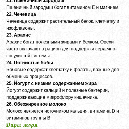
21. Пшеничный зародыш
Пшеничный зародыш богат витамином E и магнием.
22. Чечевица
Чечевица содержит растительный белок, клетчатку и
изофлавоны.
23. Арахис
Арахис богат полезными жирами и белком. Орехи
часто включают в рацион для поддержки сердечно-
сосудистой системы.
24. Пятнистые бобы
Бобовые содержат клетчатку и фолаты, важные для
обменных процессов.
25. Йогурт с низким содержанием жира
Йогурт содержит кальций и полезные бактерии,
поддерживающие микрофлору кишечника.
26. Обезжиренное молоко
Молоко является источником кальция, витамина D и
витаминов группы B.
Дары моря