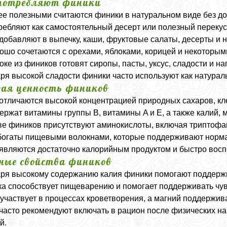
потребляют финики
е полезными считаются финики в натуральном виде без до
ребляют как самостоятельный десерт или полезный перекус
добавляют в выпечку, каши, фруктовые салаты, десерты и н
ошо сочетаются с орехами, яблоками, корицей и некоторы
оке из фиников готовят сиропы, пасты, уксус, сладости и на
ря высокой сладости финики часто используют как натурал
ая ценность фиников
отличаются высокой концентрацией природных сахаров, кле
ержат витамины группы B, витамины A и E, а также калий, м
ве фиников присутствуют аминокислоты, включая триптофа
огаты пищевыми волокнами, которые поддерживают норма
являются достаточно калорийным продуктом и быстро восп
ные свойства фиников
ря высокому содержанию калия финики помогают поддержи
ка способствует пищеварению и помогает поддерживать чув
участвует в процессах кроветворения, а магний поддержи
часто рекомендуют включать в рацион после физических на
й.