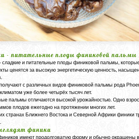
и - питательные плоды финиковой пальмы
- сладкие и питательные плоды финиковой пальмы, которы
кты ценятся за высокую энергетическую ценность, насыще
.
получают с различных видов финиковой пальмы рода Phoen
 климатом уже более четырёх тысяч лет.
ые пальмы отличаются высокой урожайностью. Одно взрос
ммов плодов ежегодно на протяжении многих лет.
их странах Ближнего Востока и Северной Африки финики 
.
ыглядят финики
иников имеют продолговатую форму и обычно окрашены в 