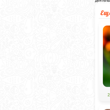
деятель
Ещ
2