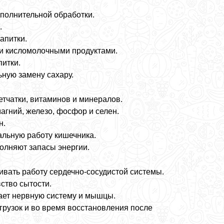
полнительной обработки.
.
апитки.
ми кисломолочными продуктами.
питки.
ьную замену сахару.
тчатки, витаминов и минералов.
агний, железо, фосфор и селен.
н.
льную работу кишечника.
олняют запасы энергии.
вать работу сердечно-сосудистой системы.
ство сытости.
вает нервную систему и мышцы.
грузок и во время восстановления после