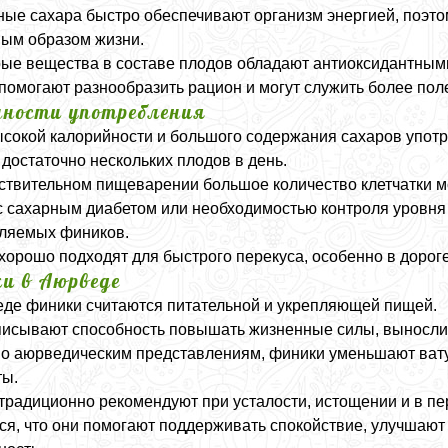
ые сахара быстро обеспечивают организм энергией, поэт
ным образом жизни.
ые вещества в составе плодов обладают антиоксидантным
помогают разнообразить рацион и могут служить более п
нности употребления
ысокой калорийности и большого содержания сахаров упот
достаточно нескольких плодов в день.
ствительном пищеварении большое количество клетчатки м
 сахарным диабетом или необходимостью контроля уровня 
ляемых фиников.
хорошо подходят для быстрого перекуса, особенно в дорог
и в Аюрведе
де финики считаются питательной и укрепляющей пищей.
исывают способность повышать жизненные силы, вынослив
о аюрведическим представлениям, финики уменьшают вату и
ты.
традиционно рекомендуют при усталости, истощении и в п
ся, что они помогают поддерживать спокойствие, улучшают