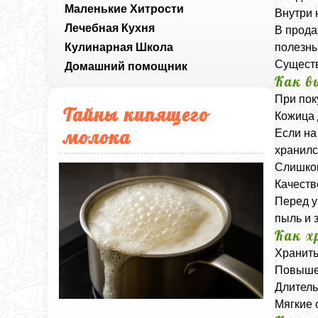
Маленькие Хитрости
Внутри 
Лечебная Кухня
В прода
Кулинарная Школа
полезны
Существ
Домашний помощник
Как в
При пок
Тайны кипящего
Кожица 
молока
Если на
хранилс
Слишком
Качеств
Перед у
пыль и 
Как х
Хранить
Повышен
Длитель
Мягкие 