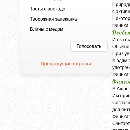
Природн
Тосты с авокадо
с актив
Некотор
Творожная запеканка
Финики 
Блины с медом
Особе
Из-за в
Голосовать
Обычно 
При чув
Людям с
Предыдущие опросы
употреб
Финики 
Финик
В Аюрве
Им прип
Согласн
для пит
Финики 
Считает