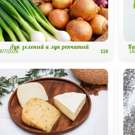
Лук зеленый и лук репчатый
Ка
8/7/2026
116
18