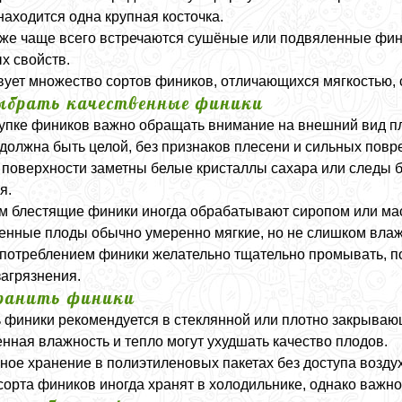
находится одна крупная косточка.
же чаще всего встречаются сушёные или подвяленные фин
х свойств.
ует множество сортов фиников, отличающихся мягкостью, 
ыбрать качественные финики
упке фиников важно обращать внимание на внешний вид п
должна быть целой, без признаков плесени и сильных повр
 поверхности заметны белые кристаллы сахара или следы 
я.
 блестящие финики иногда обрабатывают сиропом или ма
енные плоды обычно умеренно мягкие, но не слишком вла
потреблением финики желательно тщательно промывать, по
загрязнения.
ранить финики
 финики рекомендуется в стеклянной или плотно закрываю
ная влажность и тепло могут ухудшать качество плодов.
ное хранение в полиэтиленовых пакетах без доступа возду
сорта фиников иногда хранят в холодильнике, однако важно