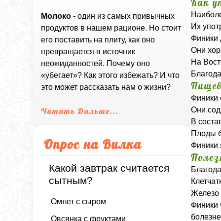
Как у
Наиболе
Молоко
- один из самых привычных
Их упот
продуктов в нашем рационе. Но стоит
Финики 
его поставить на плиту, как оно
Они хор
превращается в источник
На Вост
неожиданностей. Почему оно
Благода
«убегает»? Как этого избежать? И что
Пищев
это может рассказать нам о жизни?
Финики 
Они сод
Читать Дальше...
В соста
Плоды б
Опрос на Вилка
Финики 
Полез
Какой завтрак считается
Благода
сытным?
Клетчат
Железо 
Омлет с сыром
Финики 
болезне
Овсянка с фруктами