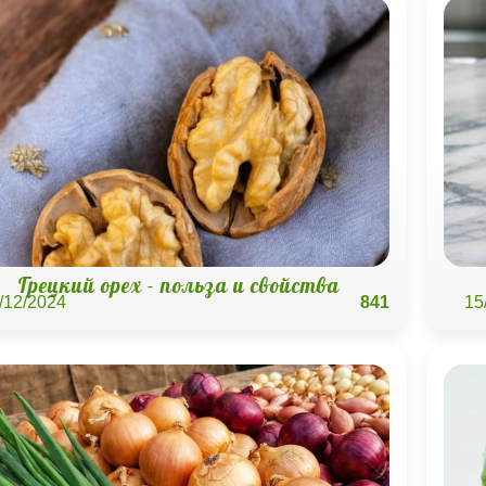
Грецкий орех - польза и свойства
/12/2024
841
15