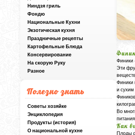
Ниндзя гриль
Фондю
Национальные Кухни
Экзотическая кухня
Праздничные рецепты
Картофельные Блюда
Финик
Консервирование
Финики 
На скорую Руку
Эти фру
Разное
веществ
Финики 
Полезно знать
и сухим
Фиников
килогра
Советы хозяйке
Во мног
Энциклопедия
питания
Продукты (история)
Как в
О национальной кухне
Плоды ф