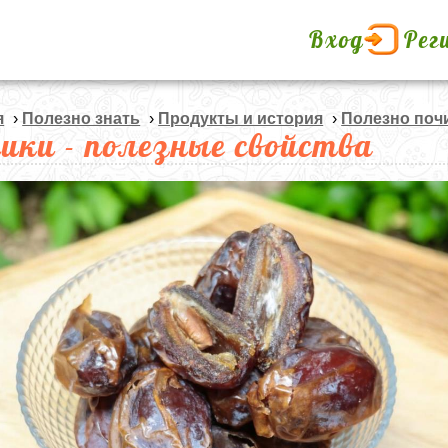
Вход
Рег
я
›
Полезно знать
›
Продукты и история
›
Полезно поч
ики - полезные свойства