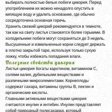
выбирать полностью белые побеги цикория. Перед
употреблением их можно ненадолго опустить в
кипящую воду и удалить основание, где обычно
сосредоточена основная горечь.
Хранить свежий цикорий рекомендуется в темноте,
так как на свету листья становятся более горькими. В
холодильнике побеги могут сохраняться до 3 недель.
Высушенные и измельченные корни следует держать
в плотно закрытой таре, используя только сухую
ложку, чтобы избежать попадания влаги.
Полезные свойства цикория
Листья цикория богаты каротином, витамином C,
солями калия, дубильными веществами и
различными микроэлементами. Корнеплоды
содержат сахара, витамины группы B, пектин и
органические кислоты.
Главными активными веществами цикория
считаются инулин и интибин. Инулин представляет
собой природный полисахарид, который