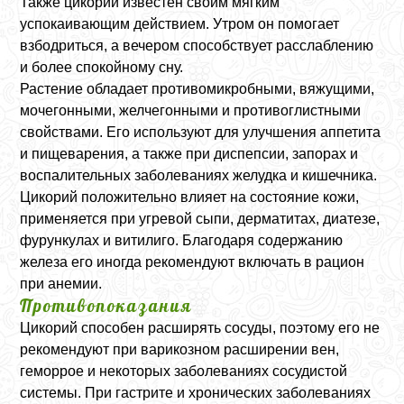
Также цикорий известен своим мягким
успокаивающим действием. Утром он помогает
взбодриться, а вечером способствует расслаблению
и более спокойному сну.
Растение обладает противомикробными, вяжущими,
мочегонными, желчегонными и противоглистными
свойствами. Его используют для улучшения аппетита
и пищеварения, а также при диспепсии, запорах и
воспалительных заболеваниях желудка и кишечника.
Цикорий положительно влияет на состояние кожи,
применяется при угревой сыпи, дерматитах, диатезе,
фурункулах и витилиго. Благодаря содержанию
железа его иногда рекомендуют включать в рацион
при анемии.
Противопоказания
Цикорий способен расширять сосуды, поэтому его не
рекомендуют при варикозном расширении вен,
геморрое и некоторых заболеваниях сосудистой
системы. При гастрите и хронических заболеваниях