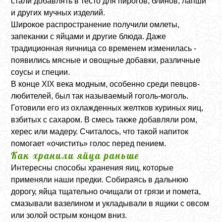
стали добавлять в тесто для пирогов, блинов, лапши
и других мучных изделий.
Широкое распространение получили омлеты,
запеканки с яйцами и другие блюда. Даже
традиционная яичница со временем изменилась -
появились мясные и овощные добавки, различные
соусы и специи.
В конце XIX века модным, особенно среди певцов-
любителей, был так называемый гоголь-моголь.
Готовили его из охлажденных желтков куриных яиц,
взбитых с сахаром. В смесь также добавляли ром,
херес или мадеру. Считалось, что такой напиток
помогает «очистить» голос перед пением.
Как хранили яйца раньше
Интересны способы хранения яиц, которые
применяли наши предки. Собираясь в дальнюю
дорогу, яйца тщательно очищали от грязи и помета,
смазывали вазелином и укладывали в ящики с овсом
или золой острым концом вниз.