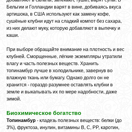
Бельгии и Голландии варят в вине, добиваясь вкуса
артишока, в США используют как замену кофе,
сушёные клубни идут на сладкий компот без сахара,
из них делают муку, которую добавляют в выпечку и
каши.
При выборе обращайте внимание на плотность и вес
клубней. Сморщенные, лёгкие экземпляры утратили
влагу и часть полезных веществ. Хранить
топинамбур лучше в холодильнике, завернув во
влажную ткань или бумагу. Однако долго он не
хранится - гораздо разумнее оставлять клубни в
земле и выкапывать их по мере надобности, даже
зимой.
Биохимическое богатство
Топинамбур
- кладезь полезных веществ: белки (до
3%), фруктоза, инулин, витамины B, C, PP, каротин,