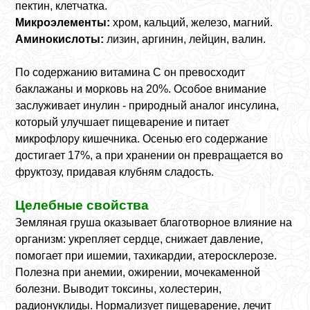
пектин, клетчатка.
Микроэлементы:
хром, кальций, железо, магний.
Аминокислоты:
лизин, аргинин, лейцин, валин.
По содержанию витамина C он превосходит
баклажаны и морковь на 20%. Особое внимание
заслуживает инулин - природный аналог инсулина,
который улучшает пищеварение и питает
микрофлору кишечника. Осенью его содержание
достигает 17%, а при хранении он превращается во
фруктозу, придавая клубням сладость.
Целебные свойства
Земляная груша оказывает благотворное влияние на
организм: укрепляет сердце, снижает давление,
помогает при ишемии, тахикардии, атеросклерозе.
Полезна при анемии, ожирении, мочекаменной
болезни. Выводит токсины, холестерин,
радионуклиды. Нормализует пищеварение, лечит