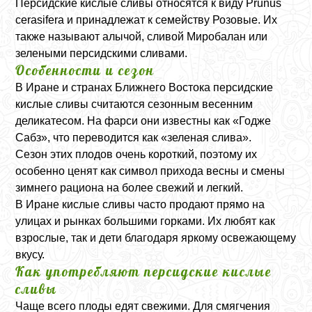
Персидские кислые сливы относятся к виду
Prunus
cerasifera
и принадлежат к семейству Розовые. Их
также называют алычой, сливой Миробалан или
зелеными персидскими сливами.
Особенности и сезон
В Иране и странах Ближнего Востока персидские
кислые сливы считаются сезонным весенним
деликатесом. На фарси они известны как «Годже
Сабз», что переводится как «зеленая слива».
Сезон этих плодов очень короткий, поэтому их
особенно ценят как символ прихода весны и смены
зимнего рациона на более свежий и легкий.
В Иране кислые сливы часто продают прямо на
улицах и рынках большими горками. Их любят как
взрослые, так и дети благодаря яркому освежающему
вкусу.
Как употребляют персидские кислые
сливы
Чаще всего плоды едят свежими. Для смягчения