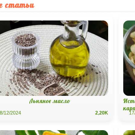
е статьи
Льняное масло
Ист
кар
8/12/2024
2,20K
17