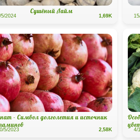
Сушёный Лайм
/5/2024
1,69K
15
анат - Символ долголетия и источник
Осо
таминов
цве
0/5/2023
2,58K
4/