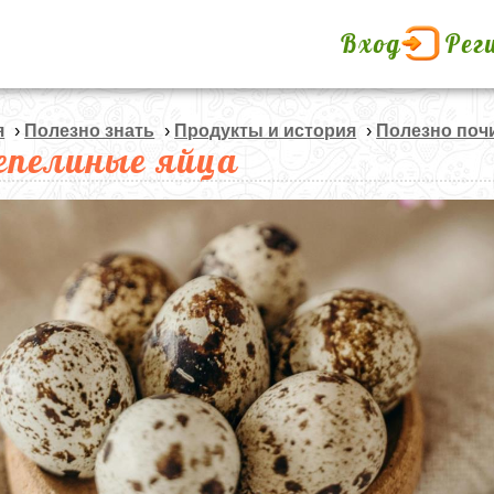
Вход
Рег
я
›
Полезно знать
›
Продукты и история
›
Полезно поч
епелиные яйца