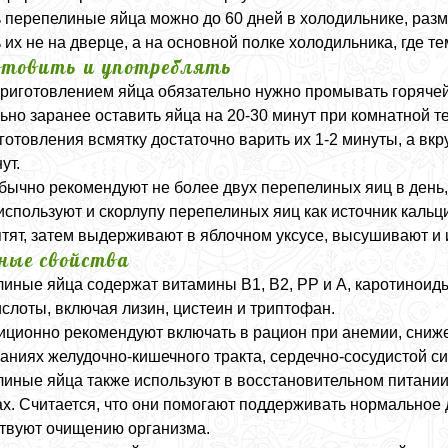
 перепелиные яйца можно до 60 дней в холодильнике, разм
 их не на дверце, а на основной полке холодильника, где т
отовить и употреблять
риготовлением яйца обязательно нужно промывать горячей 
ьно заранее оставить яйца на 20-30 минут при комнатной т
готовления всмятку достаточно варить их 1-2 минуты, а вкру
ут.
бычно рекомендуют не более двух перепелиных яиц в день, 
используют и скорлупу перепелиных яиц как источник кальц
ятят, затем выдерживают в яблочном уксусе, высушивают и
ные свойства
иные яйца содержат витамины B1, B2, PP и A, каротиноиды,
слоты, включая лизин, цистеин и триптофан.
иционно рекомендуют включать в рацион при анемии, сниже
аниях желудочно-кишечного тракта, сердечно-сосудистой с
иные яйца также используют в восстановительном питани
ах. Считается, что они помогают поддерживать нормальное 
твуют очищению организма.