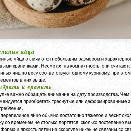
елиные яйца
иные яйца отличаются небольшим размером и характерной 
выми крапинками. Несмотря на компактность, они считают
иных яиц по весу соответствуют одному куриному, при это
ементов в них выше.
ыбрать и хранить
упке важно обращать внимание на дату производства. Чем 
мендуется приобретать треснутые или деформированные эк
требления.
перепелиное яйцо обычно достаточно тяжелое и весит окол
ку со временем не столько портятся, сколько постепенно в
 форма и яркость пятен на скорлупе никак не связаны со св