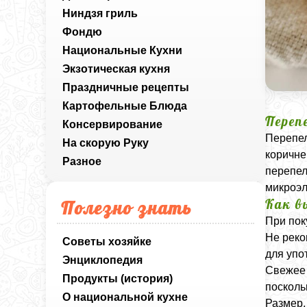
Ниндзя гриль
Фондю
Национальные Кухни
Экзотическая кухня
Праздничные рецепты
Картофельные Блюда
Переп
Консервирование
Перепел
На скорую Руку
коричне
Разное
перепел
микроэл
Как в
Полезно знать
При пок
Не реко
Советы хозяйке
для упо
Энциклопедия
Свежее 
Продукты (история)
посколь
О национальной кухне
Размер,