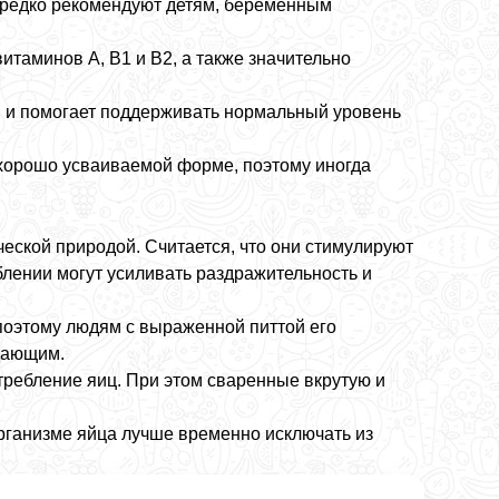
ередко рекомендуют детям, беременным
таминов A, B1 и B2, а также значительно
ов и помогает поддерживать нормальный уровень
 хорошо усваиваемой форме, поэтому иногда
еской природой. Считается, что они стимулируют
лении могут усиливать раздражительность и
 поэтому людям с выраженной питтой его
ждающим.
требление яиц. При этом сваренные вкрутую и
организме яйца лучше временно исключать из