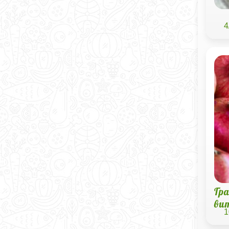
4
Гр
ви
1