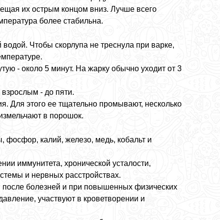
ещая их острым концом вниз. Лучше всего
емпература более стабильна.
водой. Чтобы скорлупа не треснула при варке,
емпературе.
тую - около 5 минут. На жарку обычно уходит от 3
взрослым - до пяти.
ия. Для этого ее тщательно промывают, несколько
 измельчают в порошок.
 фосфор, калий, железо, медь, кобальт и
нии иммунитета, хронической усталости,
истемы и нервных расстройствах.
и после болезней и при повышенных физических
давление, участвуют в кроветворении и