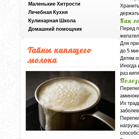
Маленькие Хитрости
Хранить
Лечебная Кухня
держать
Как г
Кулинарная Школа
Перед п
Домашний помощник
желател
Для при
Тайны кипящего
до 5 мин
молока
Детям о
Иногда 
раз кип
Полез
Перепел
аминоки
Их трад
заболев
Перепел
нагрузк
способс