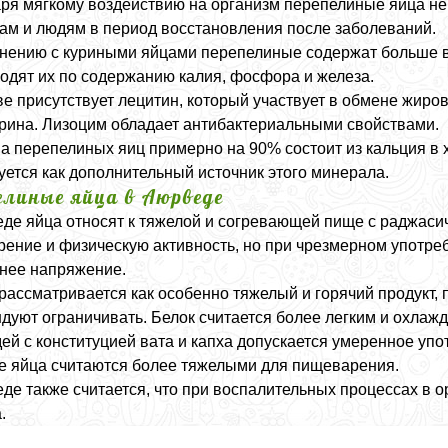
ря мягкому воздействию на организм перепелиные яйца н
м и людям в период восстановления после заболеваний.
нению с куриными яйцами перепелиные содержат больше ви
одят их по содержанию калия, фосфора и железа.
ве присутствует лецитин, который участвует в обмене жир
рина. Лизоцим обладает антибактериальными свойствами.
а перепелиных яиц примерно на 90% состоит из кальция в
уется как дополнительный источник этого минерала.
елиные яйца в Аюрведе
де яйца относят к тяжелой и согревающей пище с раджасич
ение и физическую активность, но при чрезмерном употреб
нее напряжение.
рассматривается как особенно тяжелый и горячий продукт,
дуют ограничивать. Белок считается более легким и охла
ей с конституцией вата и капха допускается умеренное упо
 яйца считаются более тяжелыми для пищеварения.
де также считается, что при воспалительных процессах в 
.