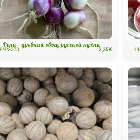
Репа - древний овощ русской кухни
8/4/2023
3,35K
14