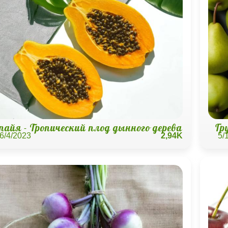
пайя - Тропический плод дынного дерева
Гр
6/4/2023
2,94K
5/