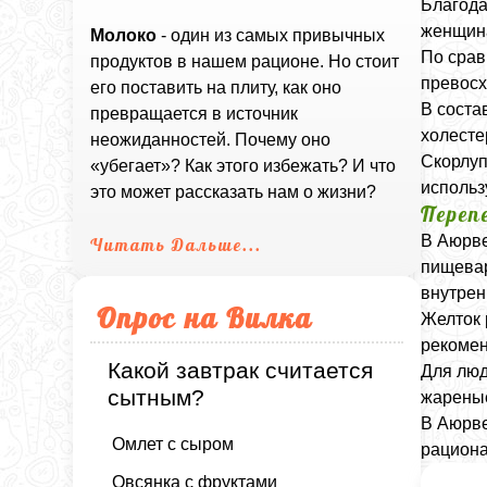
Благода
женщина
Молоко
- один из самых привычных
По срав
продуктов в нашем рационе. Но стоит
превосх
его поставить на плиту, как оно
В соста
превращается в источник
холесте
неожиданностей. Почему оно
Скорлуп
«убегает»? Как этого избежать? И что
использ
это может рассказать нам о жизни?
Переп
В Аюрве
Читать Дальше...
пищевар
внутрен
Опрос на Вилка
Желток 
рекомен
Какой завтрак считается
Для люд
сытным?
жареные
В Аюрве
Омлет с сыром
рациона
Овсянка с фруктами