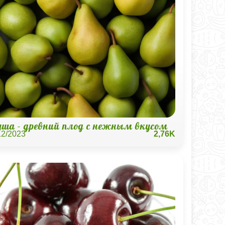
уша - древний плод с нежным вкусом
12/2023
2,76K