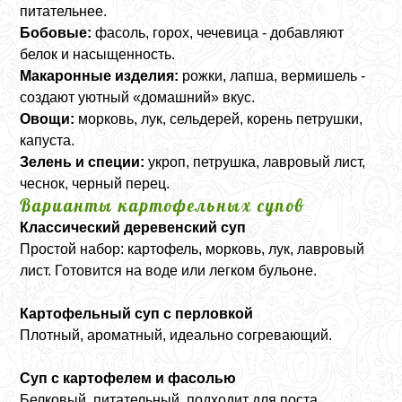
питательнее.
Бобовые:
фасоль, горох, чечевица - добавляют
белок и насыщенность.
Макаронные изделия:
рожки, лапша, вермишель -
создают уютный «домашний» вкус.
Овощи:
морковь, лук, сельдерей, корень петрушки,
капуста.
Зелень и специи:
укроп, петрушка, лавровый лист,
чеснок, черный перец.
Варианты картофельных супов
Классический деревенский суп
Простой набор: картофель, морковь, лук, лавровый
лист. Готовится на воде или легком бульоне.
Картофельный суп с перловкой
Плотный, ароматный, идеально согревающий.
Суп с картофелем и фасолью
Белковый, питательный, подходит для поста.