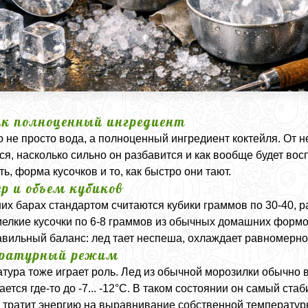
ак полноценный ингредиент
то не просто вода, а полноценный ингредиент коктейля. От н
ся, насколько сильно он разбавится и как вообще будет вос
ть, форма кусочков и то, как быстро они тают.
р и объем кубиков
их барах стандартом считаются кубики граммов по 30-40, р
елкие кусочки по 6-8 граммов из обычных домашних форм
авильный баланс: лед тает неспеша, охлаждает равномерно 
ературный режим
тура тоже играет роль. Лед из обычной морозилки обычно в
ается где-то до -7... -12°C. В таком состоянии он самый ст
 тратит энергию на выравнивание собственной температуры,