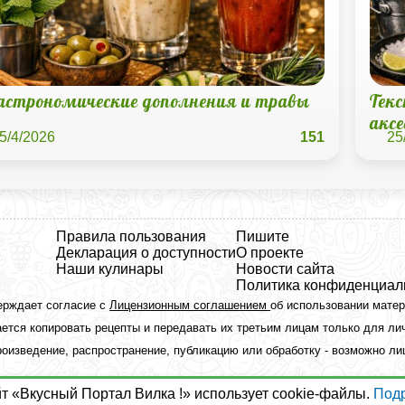
астрономические дополнения и травы
Тек
акс
5/4/2026
151
25
Правила пользования
Пишите
Декларация о доступности
О проекте
Наши кулинары
Новости сайта
Политика конфиденциал
ерждает согласие с
Лицензионным соглашением
об использовании мате
ется копировать рецепты и передавать их третьим лицам только для ли
оизведение, распространение, публикацию или обработку - возможно л
йт «Вкусный Портал Вилка !» использует cookie-файлы.
Под