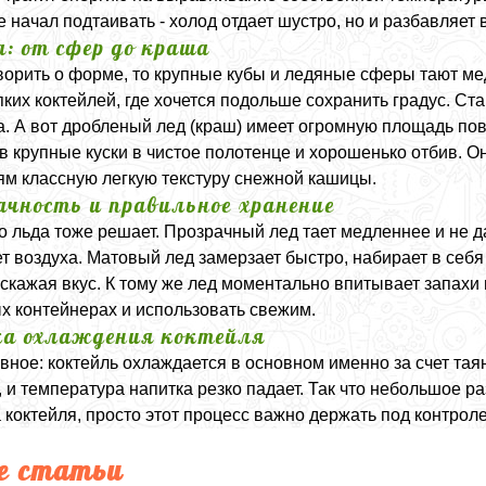
е начал подтаивать - холод отдает шустро, но и разбавляет 
: от сфер до краша
ворить о форме, то крупные кубы и ледяные сферы тают ме
пких коктейлей, где хочется подольше сохранить градус. Ст
а. А вот дробленый лед (краш) имеет огромную площадь пов
в крупные куски в чистое полотенце и хорошенько отбив. О
ям классную легкую текстуру снежной кашицы.
ачность и правильное хранение
о льда тоже решает. Прозрачный лед тает медленнее и не д
ет воздуха. Матовый лед замерзает быстро, набирает в себя
искажая вкус. К тому же лед моментально впитывает запахи и
х контейнерах и использовать свежим.
а охлаждения коктейля
авное: коктейль охлаждается в основном именно за счет таян
, и температура напитка резко падает. Так что небольшое ра
 коктейля, просто этот процесс важно держать под контрол
е статьи