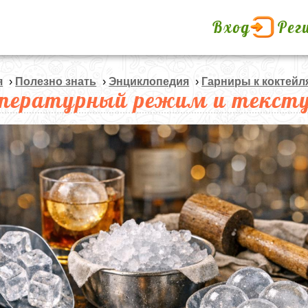
Вход
Рег
я
›
Полезно знать
›
Энциклопедия
›
Гарниры к коктейл
пературный режим и тексту