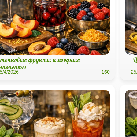
сточковые фрукты и ягодные
Ц
мпоненты
5/4/2026
160
25