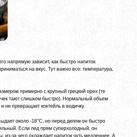
его напрямую зависит, как быстро напиток
приниматься на вкус. Тут важно все: температура,
азмером примерно с крупный грецкий орех (те
очек тают слишком быстро). Нормальный объем
и не превращает коктейль в водичку.
ыдает около -18°C, но перед делом он быстро
абильный. Если лед прям суперхолодный, он
 из-за чего охлаждает напиток чуть медленнее. А