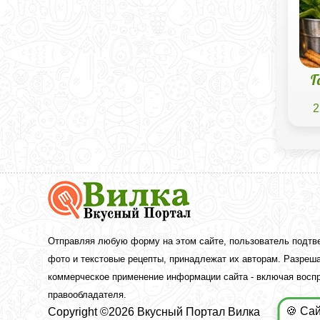
Г
2
Вкусный
Портал
Вилка
—
рецепты
Отправляя любую форму на этом сайте, пользователь подтв
с
фото и текстовые рецепты, принадлежат их авторам. Разреша
фото
коммерческое применение информации сайта - включая воспр
правообладателя.
🍪 Са
Copyright ©2026 Вкусный Портал Вилка