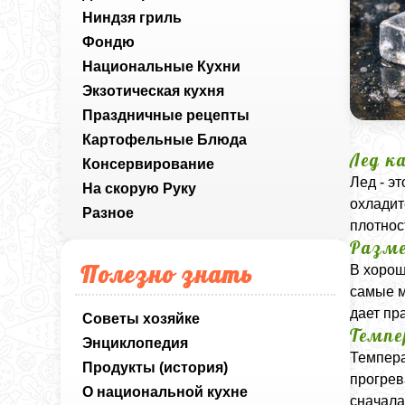
Ниндзя гриль
Фондю
Национальные Кухни
Экзотическая кухня
Праздничные рецепты
Картофельные Блюда
Лед к
Консервирование
Лед - э
На скорую Руку
охладит
Разное
плотнос
Разме
Полезно знать
В хорош
самые м
дает пр
Советы хозяйке
Темп
Энциклопедия
Темпера
Продукты (история)
прогрев
О национальной кухне
сначала