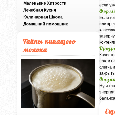
Маленькие Хитрости
если уж
Лечебная Кухня
Форма
Кулинарная Школа
Если го
или кре
Домашний помощник
классик
заверну
Тайны кипящего
коктейл
молока
Прозр
Качеств
почти н
слегка 
закрыты
Физик
Ну и гл
энергии
баланса
Ещ