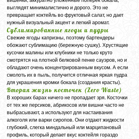
вишенки, аккуратно уложенные поперек бокала,
выглядят минималистично и дорого. Это не
превращает коктейль во фруктовый салат, но дает
нужный визуальный акцент и легкий аромат.
Сублимированные ягоды и пудры
Свежие ягоды капризны, поэтому бартендеры
обожают сублимацию (бережную сушку). Хрустящие
кусочки малины или клубники не только круто
смотрятся на плотной белковой пенке сауэров, но и
обладают очень концентрированным вкусом. А если
смолоть их в пыль, получится отличная яркая пудра
для украшения кромки бокала (создания красты).
Вторая жизнь косточек (
Zero Waste
)
В хороших барах ничего не пропадает зря. Косточки
от тех же персиков, абрикосов или вишни часто не
выбрасывают, а используют для настаивания
алкоголя или варки сиропов. Они отдают жидкости
глубокий, слегка миндальный или марципановый
профиль, который делает вкус коктейля гораздо