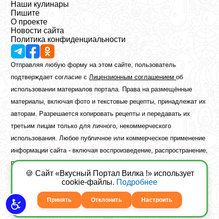
Наши кулинары
Пишите
О проекте
Новости сайта
Политика конфиденциальности
Отправляя любую форму на этом сайте, пользователь
подтверждает согласие с
Лицензионным соглашением
об
использовании материалов портала. Права на размещённые
материалы, включая фото и текстовые рецепты, принадлежат их
авторам. Разрешается копировать рецепты и передавать их
третьим лицам только для личного, некоммерческого
использования. Любое публичное или коммерческое применение
информации сайта - включая воспроизведение, распространение,
публикацию или обработку - возможно лишь при наличии
🍪 Сайт «Вкусный Портал Вилка !» использует
предварительного письменного разрешения правообладателя.
cookie-файлы.
Подробнее
Copyright ©2026 Вкусный Портал Вилка
Сайт построен
freebrush.net
Принять
Отклонить
Настроить