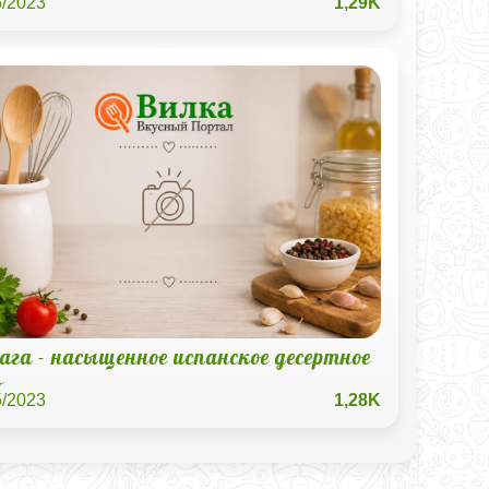
5/2023
1,29K
га - насыщенное испанское десертное
о
5/2023
1,28K