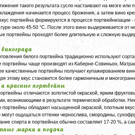
тижения такого результата сусло настаивают на мезге или 
хлаждения начинается процесс брожения, а затем вино кр
 вкус портвейна формируются в процессе портвейнизации -
туре около 45-50 °C. После этого вино выдерживается от не
е портвейны проходят более длительную и сложную выдерж
 винограда
отовления белого портвейна традиционно используют сорта
 портвейны чаще производят из Каберне-Совиньон, Матра
е качественные портвейны получают купажированием вино
ря этому вкус становится более гармоничным и многогран
 и красные портвейны
ортвейны отличаются золотистой окраской, ярким фруктов
ми, возникающими в результате термической обработки. Н
 портвейны обладают насыщенной окраской, плотным вкус
 могут ощущаться оттенки чернослива, смородины, сухофру
ние спирта в портвейнах обычно составляет 17-20 %, а саха
тные марки и подача