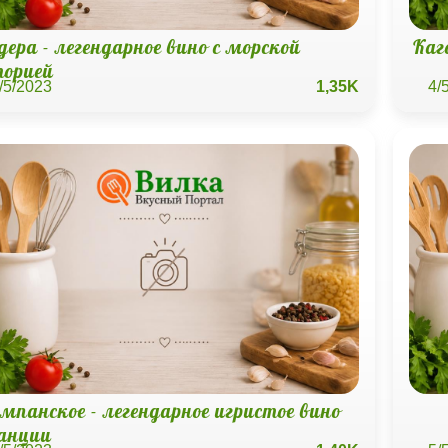
ера - легендарное вино с морской
Каг
торией
/5/2023
1,35K
4/
мпанское - легендарное игристое вино
анции