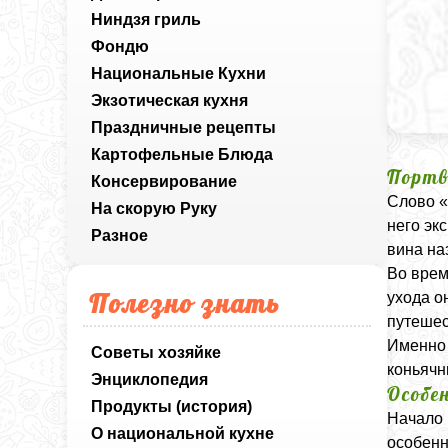
Ниндзя гриль
Фондю
Национальные Кухни
Экзотическая кухня
Праздничные рецепты
Картофельные Блюда
Портв
Консервирование
Слово «
На скорую Руку
него эк
Разное
вина на
Во врем
Полезно знать
ухода о
путешес
Именно 
Советы хозяйке
коньячн
Энциклопедия
Особе
Продукты (история)
Начало 
О национальной кухне
особенн