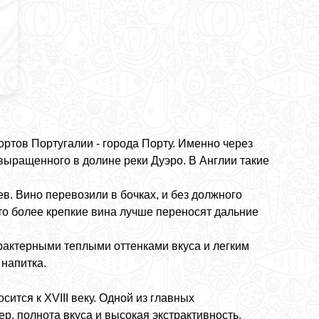
ртов Португалии - города Порту. Именно через
выращенного в долине реки Дуэро. В Англии такие
в. Вино перевозили в бочках, и без должного
то более крепкие вина лучше переносят дальние
арактерными теплыми оттенками вкуса и легким
 напитка.
тся к XVIII веку. Одной из главных
р, полнота вкуса и высокая экстрактивность.