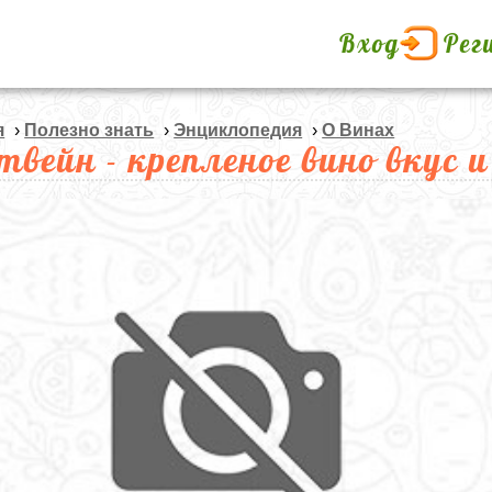
Вход
Рег
я
›
Полезно знать
›
Энциклопедия
›
О Винах
твейн - крепленое вино вкус 