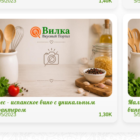
/5/2023
1,40K
5/
ес - испанское вино с уникальным
Мала
рактером
вин
/5/2023
1,30K
5/