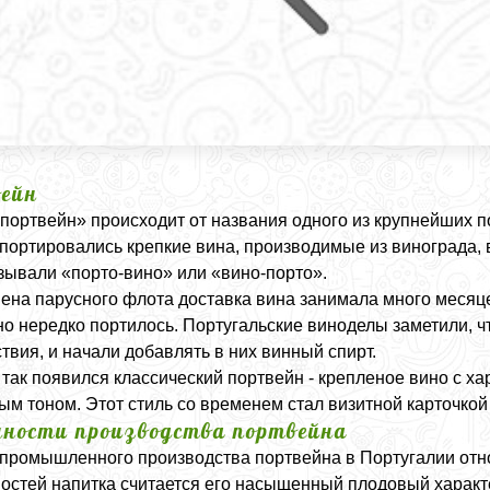
ейн
портвейн» происходит от названия одного из крупнейших по
спортировались крепкие вина, производимые из винограда, 
зывали «порто-вино» или «вино-порто».
ена парусного флота доставка вина занимала много месяце
но нередко портилось. Португальские виноделы заметили, ч
твия, и начали добавлять в них винный спирт.
так появился классический портвейн - крепленое вино с х
ым тоном. Этот стиль со временем стал визитной карточкой
нности производства портвейна
промышленного производства портвейна в Португалии относи
остей напитка считается его насыщенный плодовый характе