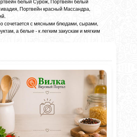
Портвейн белый Сурож, Портвейн белый
ивадия, Портвейн красный Массандра,
ий.
но сочетается с мясными блюдами, сырами,
ктам, а белые - к легким закускам и мягким