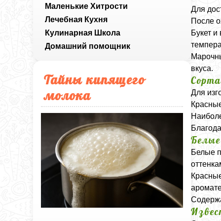
Маленькие Хитрости
Для дос
Лечебная Кухня
После о
Кулинарная Школа
Букет и
темпера
Домашний помощник
Марочны
вкуса.
Тайны кипящего
Сорта
молока
Для изг
Красные
Наиболе
Благода
Белые
Белые п
оттенка
Красные
аромате
Содержа
Извес