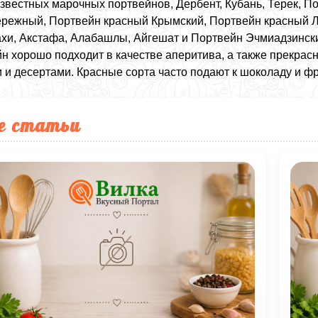
звестных марочных портвейнов, Дербент, Кубань, Терек, 
ежный, Портвейн красный Крымский, Портвейн красный Л
хи, Акстафа, Алабашлы, Айгешат и Портвейн Эчмиадзинск
н хорошо подходит в качестве аперитива, а также прекрас
 и десертами. Красные сорта часто подают к шоколаду и фру
е статьи