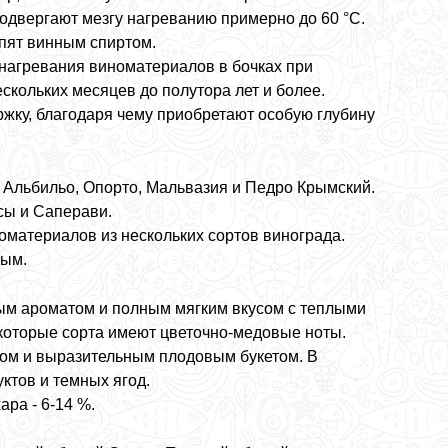
подвергают мезгу нагреванию примерно до 60 °C.
епят винным спиртом.
 нагревания виноматериалов в бочках при
скольких месяцев до полутора лет и более.
ку, благодаря чему приобретают особую глубину
 Альбильо, Опорто, Мальвазия и Педро Крымский.
сы и Саперави.
материалов из нескольких сортов винограда.
ным.
ым ароматом и полным мягким вкусом с теплыми
екоторые сорта имеют цветочно-медовые ноты.
ом и выразительным плодовым букетом. В
ктов и темных ягод.
ра - 6-14 %.