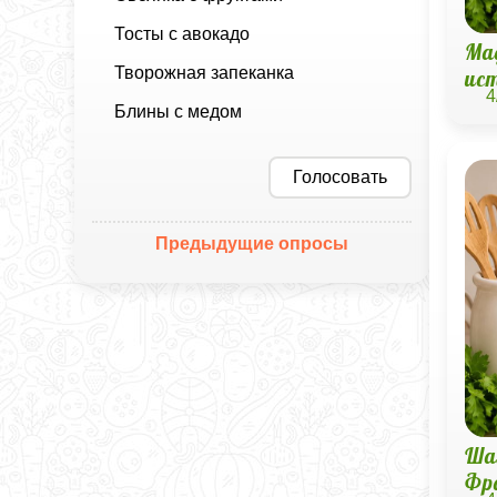
Тосты с авокадо
Мад
Творожная запеканка
ис
4
Блины с медом
Голосовать
Предыдущие опросы
Ша
Фр