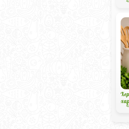
4
Хер
ха
4