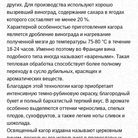
других. Для производства используют хорошо
вызревший виноград, содержание сахара в ягодах
которого составляет не менее 20 %.
Характерной особенностью приготовления кагора
является дробление винограда и нагревание
полученной мезги до температуры 75-80 °C в течение
18-24 часов. Именно поэтому во Франции вина
подобного типа иногда называют «вареными». Такая
тепловая обработка способствует более полному
переходу в сусло дубильных, красящих и
ароматических веществ.
Благодаря этой технологии кагор приобретает
интенсивную темно-рубиновую окраску, благородный
букет и полный бархатистый терпкий вкус. В аромате
особенно выделяются оттенки чернослива, спелых
плодов, сухофруктов, а также легкие ноты сливок и
шоколада.
Освященный кагор издавна называют церковным
вином, поскольку его используют в православных