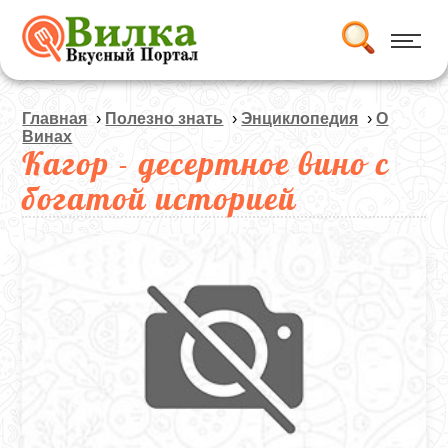
Главная
›
Полезно знать
›
Энциклопедия
›
О
Винах
Кагор - десертное вино с
богатой историей