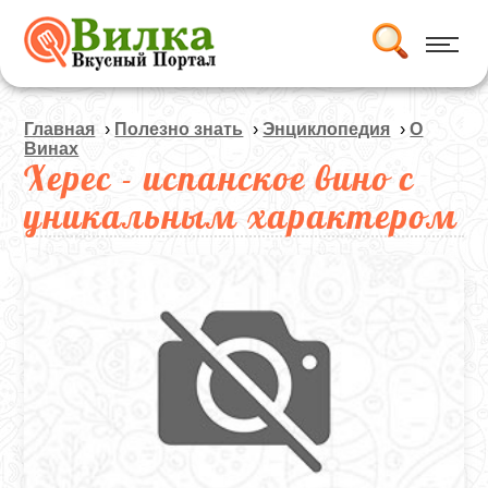
Главная
›
Полезно знать
›
Энциклопедия
›
О
Винах
Херес - испанское вино с
уникальным характером