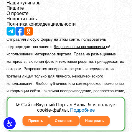
Наши кулинары
Пишите
О проекте
Новости сайта
Политика конфиденциальности
Отправляя любую форму на этом сайте, пользователь
подтверждает согласие с
Лицензионным соглашением
об
использовании материалов портала. Права на размещённые
материалы, включая фото и текстовые рецепты, принадлежат их
авторам. Разрешается копировать рецепты и передавать их
третьим лицам только для личного, некоммерческого
использования. Любое публичное или коммерческое применение
информации сайта - включая воспроизведение, распространение,
публикацию или обработку - возможно лишь при наличии
🍪 Сайт «Вкусный Портал Вилка !» использует
предварительного письменного разрешения правообладателя.
cookie-файлы.
Подробнее
Copyright ©2026 Вкусный Портал Вилка
Сайт построен
freebrush.net
Принять
Отклонить
Настроить