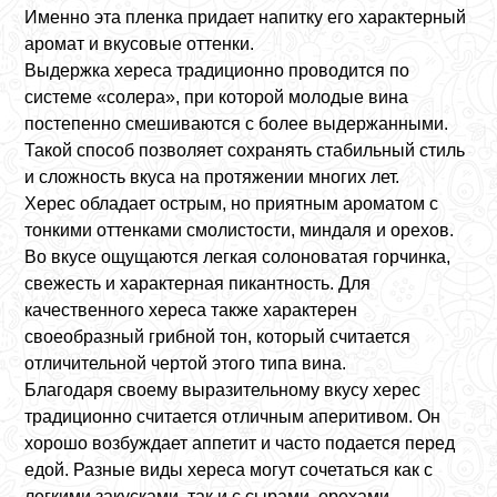
Именно эта пленка придает напитку его характерный
аромат и вкусовые оттенки.
Выдержка хереса традиционно проводится по
системе «солера», при которой молодые вина
постепенно смешиваются с более выдержанными.
Такой способ позволяет сохранять стабильный стиль
и сложность вкуса на протяжении многих лет.
Херес обладает острым, но приятным ароматом с
тонкими оттенками смолистости, миндаля и орехов.
Во вкусе ощущаются легкая солоноватая горчинка,
свежесть и характерная пикантность. Для
качественного хереса также характерен
своеобразный грибной тон, который считается
отличительной чертой этого типа вина.
Благодаря своему выразительному вкусу херес
традиционно считается отличным аперитивом. Он
хорошо возбуждает аппетит и часто подается перед
едой. Разные виды хереса могут сочетаться как с
легкими закусками, так и с сырами, орехами,