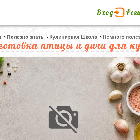
Вход
Рег
я
›
Полезно знать
›
Кулинарная Школа
›
Немного поле
готовка птицы и дичи для к