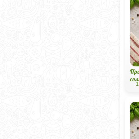
Пр
со
1