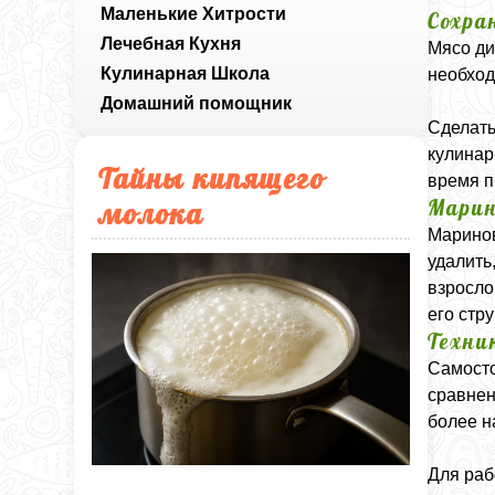
Маленькие Хитрости
Сохра
Лечебная Кухня
Мясо ди
Кулинарная Школа
необход
Домашний помощник
Сделать
кулинар
Тайны кипящего
время п
Марин
молока
Маринов
удалить
взросло
его стр
Техни
Самосто
сравнен
более 
Для раб