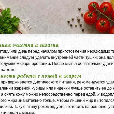
чная очистка и гигиена
тицу или дичь перед началом приготовления необходимо т
внимание следует уделить внутренней части тушки: она дол
ледующем фаршировании. После мытья обязательно удалите
 на коже.
нности работы с кожей и жиром
о придерживается диетического питания, рекомендуется уда
влении жареной курицы или индейки лучше оставить ее до к
 а снять кожу можно непосредственно перед едой. У водопла
ого жира значительно толще. Чтобы лишний жир вытопился,
вилкой. Такую птицу рекомендуется готовить на решетке, 
актировал с мясом.