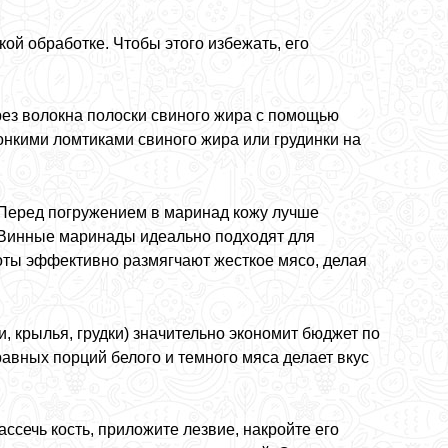
ой обработке. Чтобы этого избежать, его
рез волокна полоски свиного жира с помощью
онкими ломтиками свиного жира или грудинки на
 Перед погружением в маринад кожу лучше
. Винные маринады идеально подходят для
лоты эффективно размягчают жесткое мясо, делая
, крылья, грудки) значительно экономит бюджет по
авных порций белого и темного мяса делает вкус
ссечь кость, приложите лезвие, накройте его