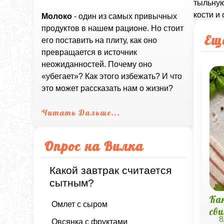
тыльную
кости и
Молоко
- один из самых привычных
продуктов в нашем рационе. Но стоит
Ещ
его поставить на плиту, как оно
превращается в источник
неожиданностей. Почему оно
«убегает»? Как этого избежать? И что
это может рассказать нам о жизни?
Читать Дальше...
Опрос на Вилка
Какой завтрак считается
сытным?
Ка
Омлет с сыром
св
8
Овсянка с фруктами