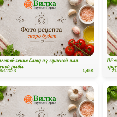
иготовление блюд из сушеной или
Обж
леной рыбы
хру
8/4/2023
1,45K
21