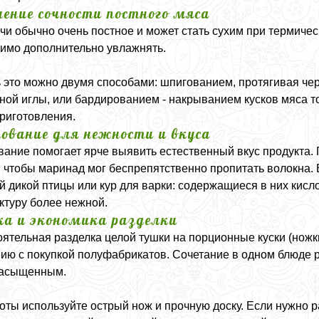
нение сочности постного мяса
чи обычно очень постное и может стать сухим при термическ
имо дополнительно увлажнять.
 это можно двумя способами: шпигованием, протягивая че
ной иглы, или бардированием - накрыванием кусков мяса т
риготовления.
ование для нежности и вкуса
ание помогает ярче выявить естественный вкус продукта.
, чтобы маринад мог беспрепятственно пропитать волокна
й дикой птицы или кур для варки: содержащиеся в них кис
уктуру более нежной.
ка и экономика разделки
ятельная разделка целой тушки на порционные куски (ножки
ию с покупкой полуфабрикатов. Сочетание в одном блюде р
насыщенным.
оты используйте острый нож и прочную доску. Если нужно ра