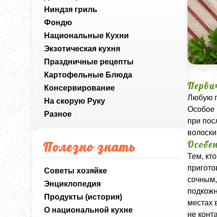
Ниндзя гриль
Фондю
Национальные Кухни
Экзотическая кухня
Праздничные рецепты
Картофельные Блюда
Перви
Консервирование
Любую п
На скорую Руку
Особое 
Разное
при пос
волоски
Особе
Полезно знать
Тем, кт
пригото
Советы хозяйке
сочным,
Энциклопедия
подкожн
Продукты (история)
местах 
О национальной кухне
не конт