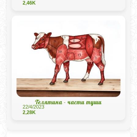
2,46K
Телятина - части туши
22/4/2023
2,28K