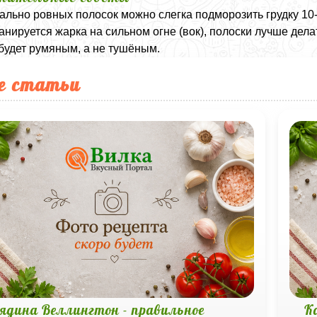
ально ровных полосок можно слегка подморозить грудку 10-1
анируется жарка на сильном огне (вок), полоски лучше дела
 будет румяным, а не тушёным.
е статьи
вядина Веллингтон - правильное
К