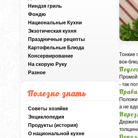
Ниндзя гриль
Фондю
Национальные Кухни
Экзотическая кухня
Праздничные рецепты
Картофельные Блюда
Тонкие 
Консервирование
вок‑блю
На скорую Руку
Подго
Разное
Промойт
- так п
Прави
Полезно знать
Положит
а не вдо
Советы хозяйке
Нарез
Энциклопедия
Держите
Продукты (история)
толщины
О национальной кухне
Допол