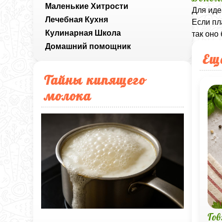
Маленькие Хитрости
Для иде
Лечебная Кухня
Если пл
Кулинарная Школа
так оно
Домашний помощник
Ещ
Тайны кипящего
молока
Го