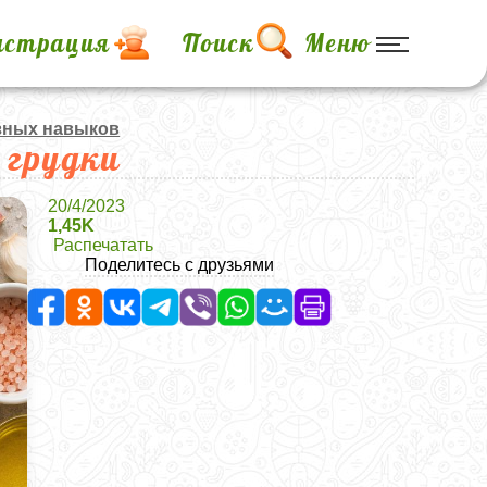
истрация
Поиск
Меню
зных навыков
 грудки
20/4/2023
1,45K
Распечатать
Поделитесь с друзьями