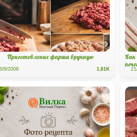
Приготовление фарша вручную
Как
пече
0/9/2008
1,61K
21