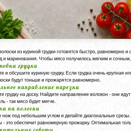
полоски из куриной грудки готовятся быстро, равномерно и 
д и маринования. Чтобы мясо получилось мягким и сочным,
товка грудки
е и обсушите куриную грудку. Если грудка очень крупная ил
олоски будут тоньше и прожарятся равномерно.
льное направление нарезки
е грудку на доску. Найдите направление волокон - они идут
ль - так мясо будет мягче.
ка на полоски
 нож под небольшим углом и делайте диагональные срезы. 
 - это обеспечит равномерную прожарку. Оптимальная толщи
нительные советы