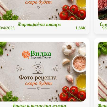
Фаршировка птицы
Сп
9/4/2023
1,66K
9/
Варка и разделка языка
Мар