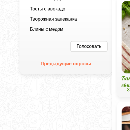
Тосты с авокадо
Творожная запеканка
Блины с медом
Голосовать
Предыдущие опросы
Ка
св
8