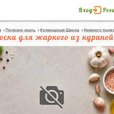
Вход
Рег
я
›
Полезно знать
›
Кулинарная Школа
›
Немного поле
оски для жаркого из куриной