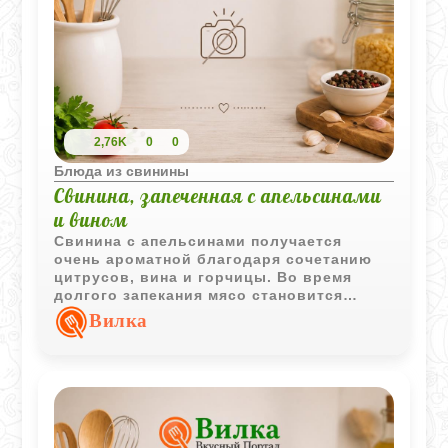
2,76K
0
0
Блюда из свинины
Свинина, запеченная с апельсинами
и вином
Свинина с апельсинами получается
очень ароматной благодаря сочетанию
цитрусов, вина и горчицы. Во время
долгого запекания мясо становится
мягким и пропитывается легкими
Вилка
фруктовыми нотами.