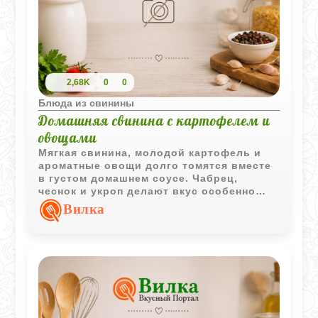
2,68K
0
0
Блюда из свинины
Домашняя свинина с картофелем и
овощами
Мягкая свинина, молодой картофель и
ароматные овощи долго томятся вместе
в густом домашнем соусе. Чабрец,
чеснок и укроп делают вкус особенно
насыщенным и уютным.
Вилка