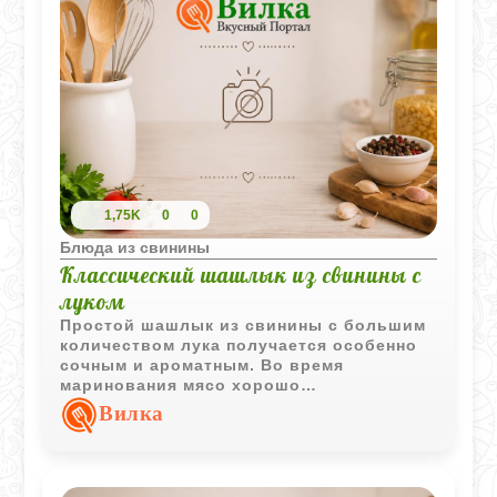
1,75K
0
0
Блюда из свинины
Классический шашлык из свинины с
луком
Простой шашлык из свинины с большим
количеством лука получается особенно
сочным и ароматным. Во время
маринования мясо хорошо
пропитывается луковым соком, а жар на
Вилка
углях придает ему аппетитный дымный
аромат.