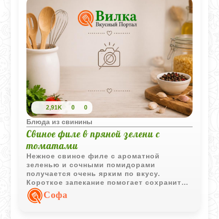
2,91K
0
0
Блюда из свинины
Свиное филе в пряной зелени с
томатами
Нежное свиное филе с ароматной
зеленью и сочными помидорами
получается очень ярким по вкусу.
Короткое запекание помогает сохранить
мясо мягким, а сметанный соус делает
Софа
блюдо особенно домашним и уютным.