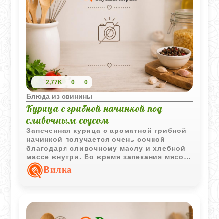
2,77K
0
0
Блюда из свинины
Курица с грибной начинкой под
сливочным соусом
Запеченная курица с ароматной грибной
начинкой получается очень сочной
благодаря сливочному маслу и хлебной
массе внутри. Во время запекания мясо
пропитывается грибным ароматом, а
Вилка
густой соус делает блюдо особенно
праздничным.