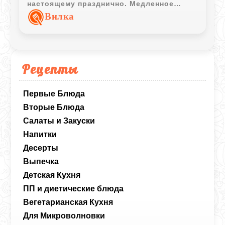
настоящему празднично. Медленное
приготовление делает мясо мягким, а
Вилка
грибная начинка придает блюду
насыщенный аромат.
Рецепты
Первые Блюда
Вторые Блюда
Салаты и Закуски
Напитки
Десерты
Выпечка
Детская Кухня
ПП и диетические блюда
Вегетарианская Кухня
Для Микроволновки