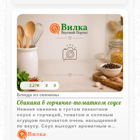
2,27K
0
0
Блюда из свинины
Свинина в горчично-томатном соусе
Нежная свинина в густом пикантном
соусе с горчицей, томатом и соленым
огурцом получается очень насыщенной
по вкусу. Соус выходит ароматным и
отлично сочетается с горячим
Вилка
картофелем.