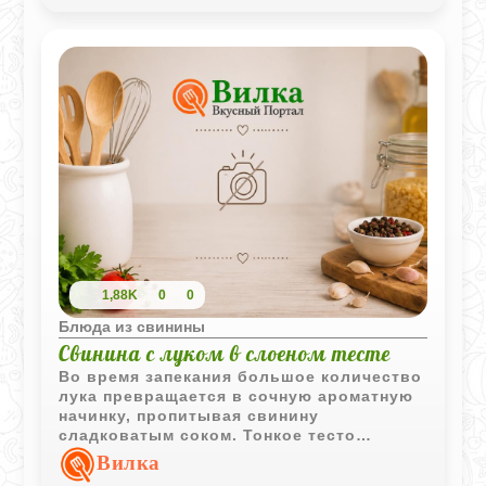
1,88K
0
0
Блюда из свинины
Свинина с луком в слоеном тесте
Во время запекания большое количество
лука превращается в сочную ароматную
начинку, пропитывая свинину
сладковатым соком. Тонкое тесто
удерживает все ароматы внутри и
Вилка
становится румяным и хрустящим.