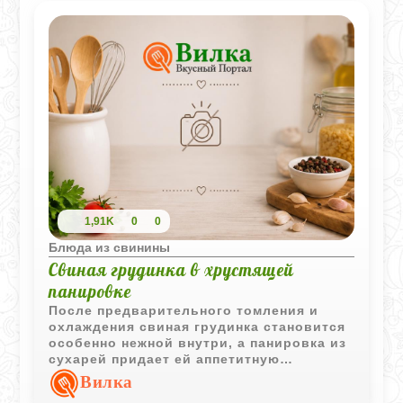
1,91K
0
0
Блюда из свинины
Свиная грудинка в хрустящей
панировке
После предварительного томления и
охлаждения свиная грудинка становится
особенно нежной внутри, а панировка из
сухарей придает ей аппетитную
хрустящую корочку. Блюдо получается
Вилка
сытным и очень ароматным.