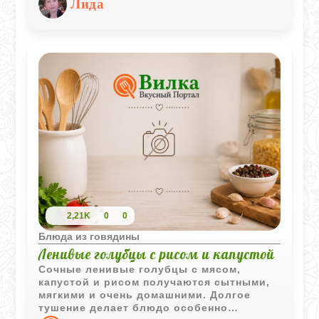
Лида
готовится на основе томатного соуса с
добавлением гранатового концентрата и
сушеных абрикосов, что придает ему
насыщенный кисло-сладкий вкус.
2,21K
0
0
Блюда из говядины
Ленивые голубцы с рисом и капустой
Сочные ленивые голубцы с мясом,
капустой и рисом получаются сытными,
мягкими и очень домашними. Долгое
тушение делает блюдо особенно