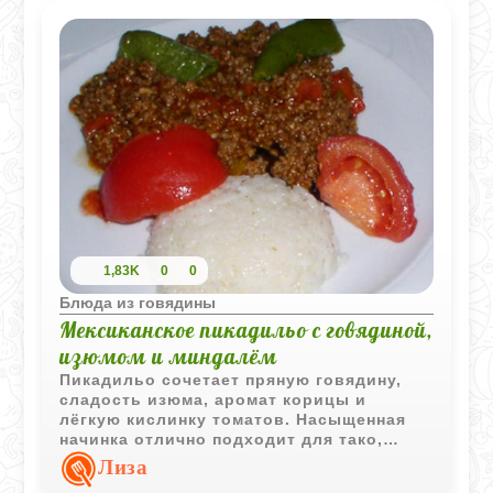
1,83K
0
0
Блюда из говядины
Мексиканское пикадильо с говядиной,
изюмом и миндалём
Пикадильо сочетает пряную говядину,
сладость изюма, аромат корицы и
лёгкую кислинку томатов. Насыщенная
начинка отлично подходит для тако,
буррито или просто как самостоятельное
Лиза
горячее блюдо с рисом.