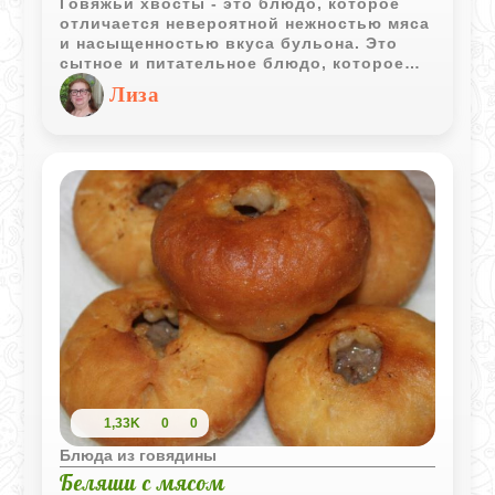
Говяжьи хвосты - это блюдо, которое
отличается невероятной нежностью мяса
и насыщенностью вкуса бульона. Это
сытное и питательное блюдо, которое
готовится довольно долго, но результат
Лиза
того стоит. Мясо становится настолько
мягким, что легко отделяется от костей.
Говяжьи хвосты содержат много
коллагена, железа и белка, при этом они
не слишком жирные.
1,33K
0
0
Блюда из говядины
Беляши с мясом