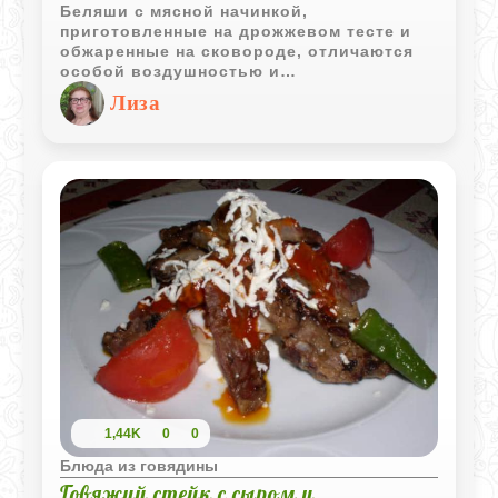
Беляши с мясной начинкой,
приготовленные на дрожжевом тесте и
обжаренные на сковороде, отличаются
особой воздушностью и
непревзойденным вкусом. Это блюдо
Лиза
является классическим представителем
домашней кулинарии и завоевало
популярность благодаря своей простоте
приготовления и изысканности вкуса.
1,44K
0
0
Блюда из говядины
Говяжий стейк с сыром и