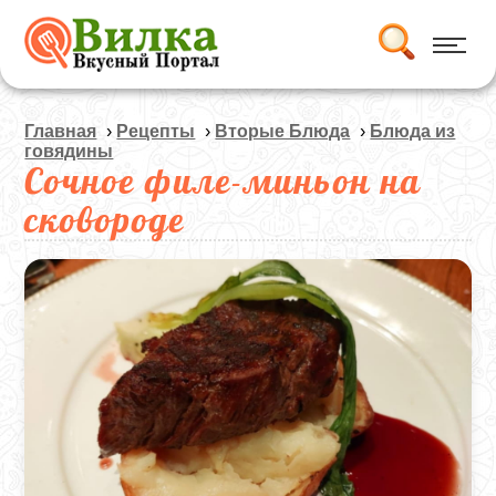
Главная
›
Рецепты
›
Вторые Блюда
›
Блюда из
говядины
Сочное филе-миньон на
сковороде