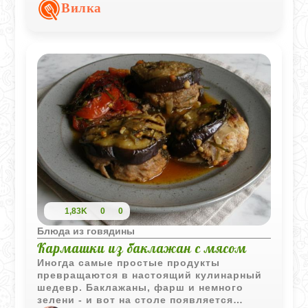
сохраняет форму, а листья
Вилка
пропитываются насыщенным мясным
вкусом.
1,83K
0
0
Блюда из говядины
Кармашки из баклажан с мясом
Иногда самые простые продукты
превращаются в настоящий кулинарный
шедевр. Баклажаны, фарш и немного
зелени - и вот на столе появляется