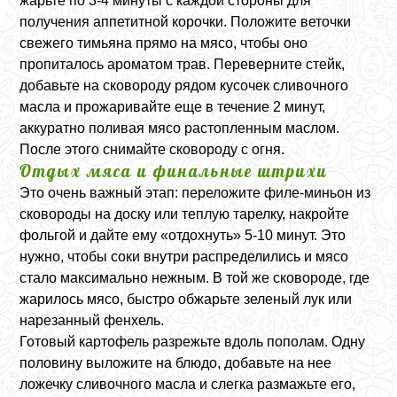
жарьте по 3-4 минуты с каждой стороны для
получения аппетитной корочки. Положите веточки
свежего тимьяна прямо на мясо, чтобы оно
пропиталось ароматом трав. Переверните стейк,
добавьте на сковороду рядом кусочек сливочного
масла и прожаривайте еще в течение 2 минут,
аккуратно поливая мясо растопленным маслом.
После этого снимайте сковороду с огня.
Отдых мяса и финальные штрихи
Это очень важный этап: переложите филе-миньон из
сковороды на доску или теплую тарелку, накройте
фольгой и дайте ему «отдохнуть» 5-10 минут. Это
нужно, чтобы соки внутри распределились и мясо
стало максимально нежным. В той же сковороде, где
жарилось мясо, быстро обжарьте зеленый лук или
нарезанный фенхель.
Готовый картофель разрежьте вдоль пополам. Одну
половину выложите на блюдо, добавьте на нее
ложечку сливочного масла и слегка размажьте его,