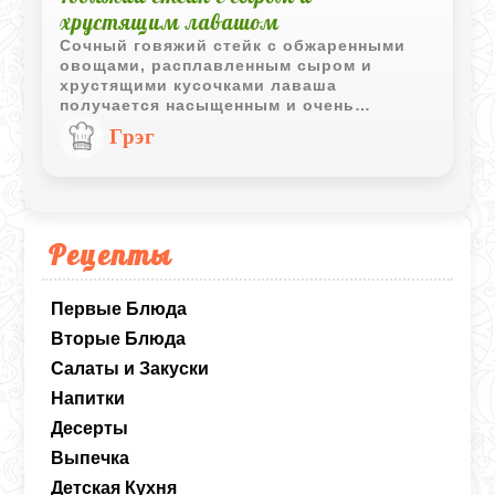
хрустящим лавашом
Сочный говяжий стейк с обжаренными
овощами, расплавленным сыром и
хрустящими кусочками лаваша
получается насыщенным и очень
аппетитным. Простое блюдо с ярким
Грэг
вкусом отлично подходит для быстрого
горячего ужина.
Рецепты
Первые Блюда
Вторые Блюда
Салаты и Закуски
Напитки
Десерты
Выпечка
Детская Кухня