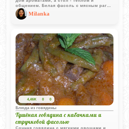
дом ароматами, а стол - теплом и
общением. Белая фасоль с мясным рагу
в томатном соусе - именно такое блюдо:
Milanka
сытное, ароматное и по-настоящему
домашнее. Нежное мясо, медленно
томлённое с пряностями, сочетается с
мягкой фасолью и насыщенным соусом,
создавая гармоничный вкус, который
нравится всем. Рецепт не требует
сложных техник - он прост в исполнении,
но результат впечатляет.
4,46K
0
0
Блюда из говядины
Тушёная говядина с кабачками и
стручковой фасолью
Сочная говядина с мягкими овощами и