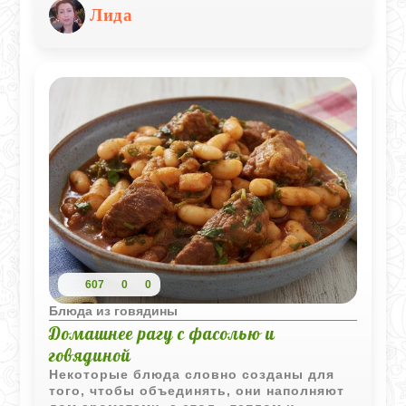
блюдо, которое одинаково понравится и
Лида
любителям домашней кухни, и тем, кто
ищет новые вкусы. Кармашки из
баклажан с мясом - это сочные овощные
«шайбы», наполненные ароматным
фаршем и тушёные в собственном соке с
помидорами и кинзой.
607
0
0
Блюда из говядины
Домашнее рагу с фасолью и
говядиной
Некоторые блюда словно созданы для
того, чтобы объединять, они наполняют