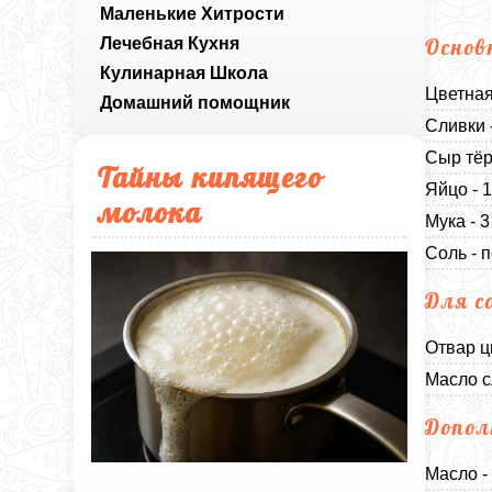
Маленькие Хитрости
Лечебная Кухня
Основ
Кулинарная Школа
Цветная
Домашний помощник
Сливки 
Сыр тёр
Тайны кипящего
Яйцо - 
молока
Мука - 
Соль - п
Для с
Отвар ц
Масло с
Допол
Масло -