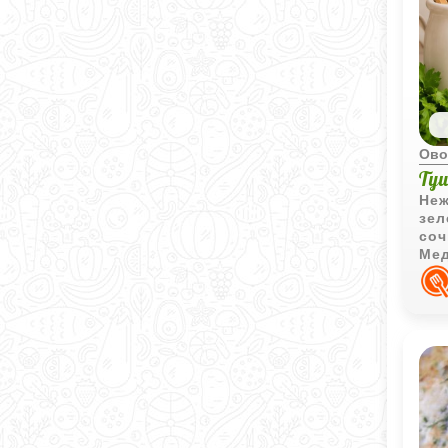
Ово
Ту
Неж
зел
соч
Мед
осо