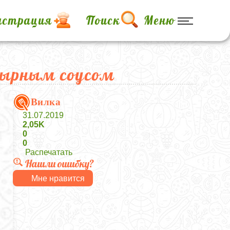
истрация
Поиск
Меню
сырным соусом
Вилка
31.07.2019
2,05K
0
0
Распечатать
Нашли ошибку?
Мне нравится