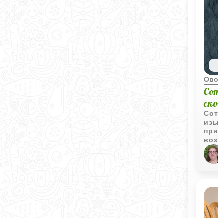
Ово
Со
ско
Сот
изы
при
воз
ово
зол
пит