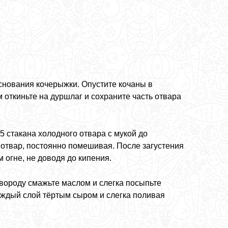
снования кочерыжки. Опустите кочаны в
м откиньте на дуршлаг и сохраните часть отвара
5 стакана холодного отвара с мукой до
 отвар, постоянно помешивая. После загустения
м огне, не доводя до кипения.
овороду смажьте маслом и слегка посыпьте
ждый слой тёртым сыром и слегка поливая