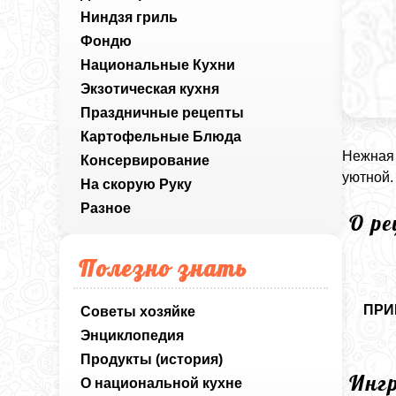
Ниндзя гриль
Фондю
Национальные Кухни
Экзотическая кухня
Праздничные рецепты
Картофельные Блюда
Нежная 
Консервирование
уютной.
На скорую Руку
Разное
О р
Полезно знать
ПРИ
Советы хозяйке
Энциклопедия
Продукты (история)
Инг
О национальной кухне