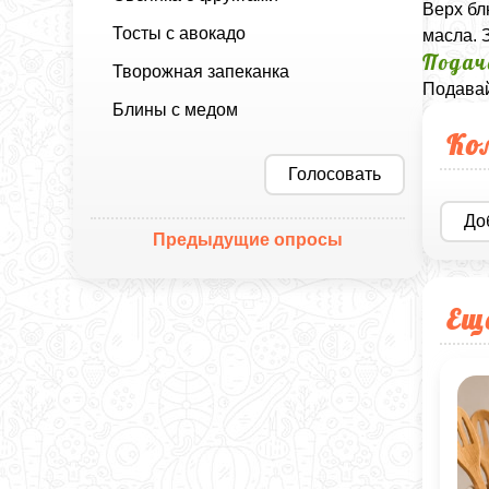
Верх бл
Тосты с авокадо
масла. 
Подач
Творожная запеканка
Подавай
Блины с медом
Ко
Голосовать
До
Предыдущие опросы
Ещ