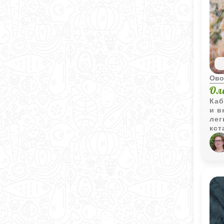
Ово
Ол
Каб
и в
лег
кст
сре
гар
важ
сок
зол
вод
хол
нач