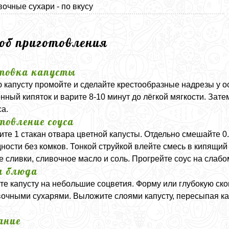
очные сухари - по вкусу
соб приготовления
товка капусты
 капусту промойте и сделайте крестообразные надрезы у о
нный кипяток и варите 8-10 минут до лёгкой мягкости. Зате
са.
товление соуса
ите 1 стакан отвара цветной капусты. Отдельно смешайте 0.
ности без комков. Тонкой струйкой влейте смесь в кипящий
е сливки, сливочное масло и соль. Прогрейте соус на слабо
а блюда
те капусту на небольшие соцветия. Форму или глубокую ск
очными сухарями. Выложите слоями капусту, пересыпая ка
ание