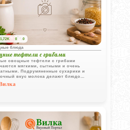
1,72K
0
0
ные блюда
щные тефтели с грибами
ые овощные тефтели с грибами
чаются мягкими, сытными и очень
атными. Подрумяненные сухарики и
очный вкус молока делают блюдо
енно уютным и домашним.
Вилка