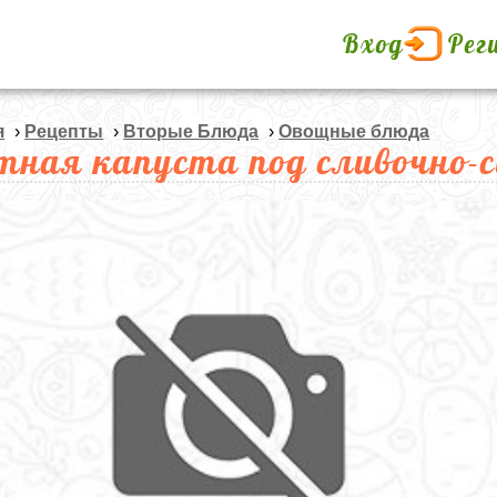
Вход
Рег
я
›
Рецепты
›
Вторые Блюда
›
Овощные блюда
тная капуста под сливочно-