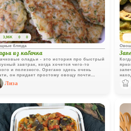
3,96K
0
0
щные блюда
Овощ
адьи из кабачка
Зап
ачковые оладьи - это история про быстрый
Когд
кусный завтрак, когда хочется чего-то
ярко
кого и полезного. Орегано здесь очень
запе
ати, он придает простому овощу почти
нахо
диземноморский оттенок, который отлично
раду
Лиза
монирует с оливковым маслом. Самый
каба
ный момент - не жалеть сил на отжимание
отли
а, тогда оладьи получатся именно
овощ
отистыми и аккуратными, а не
вкус
янистыми. С пылу с жару, с ложкой
одной сметаны - это просто идеальное
ало дня.