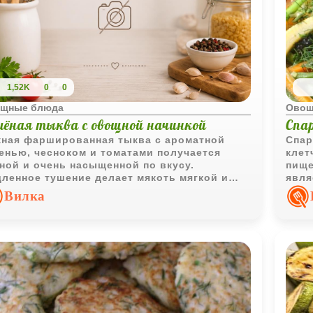
1,52K
0
0
щные блюда
Овощ
шёная тыква с овощной начинкой
Спа
ная фаршированная тыква с ароматной
Спар
енью, чесноком и томатами получается
клет
ной и очень насыщенной по вкусу.
пище
ленное тушение делает мякоть мягкой и
явля
бенно ароматной.
мине
Вилка
Моло
холе