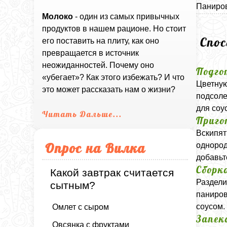
Паниров
Молоко
- один из самых привычных
продуктов в нашем рационе. Но стоит
Спо
его поставить на плиту, как оно
превращается в источник
неожиданностей. Почему оно
Подго
«убегает»? Как этого избежать? И что
Цветную
это может рассказать нам о жизни?
подсоле
для соу
Читать Дальше...
Приго
Вскипят
Опрос на Вилка
однород
добавьт
Сборк
Какой завтрак считается
Раздели
сытным?
паниров
соусом.
Омлет с сыром
Запек
Овсянка с фруктами