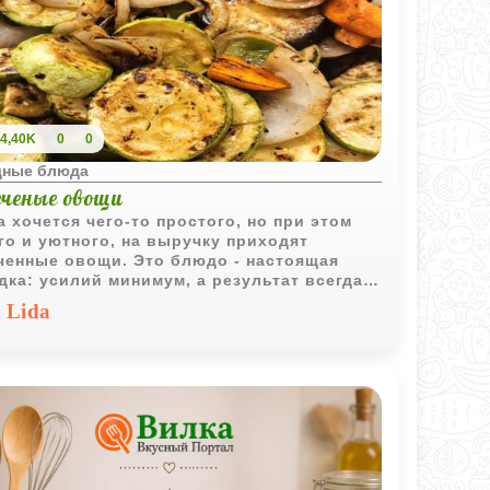
4,40K
0
0
ные блюда
еченые овощи
а хочется чего-то простого, но при этом
го и уютного, на выручку приходят
ченные овощи. Это блюдо - настоящая
дка: усилий минимум, а результат всегда
ет. Сочетание нежного баклажана, сочного
Lida
чка и ароматного фенхеля создает
чный баланс, а запеченный чеснок придает
ам ту самую пикантность, которая делает
 завершенным.