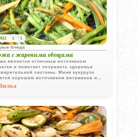
922
1
1
ные блюда
ржа с жареными овощами
жа является отличным источником
чатки и помогает сохранить здоровье
варительной системы. Мини кукуруза
ется хорошим источником витаминов и
ралов, таких как витамин С и магний.
Вилка
дая морковь снижает уровень
стерина и улучшает здоровье глаз.