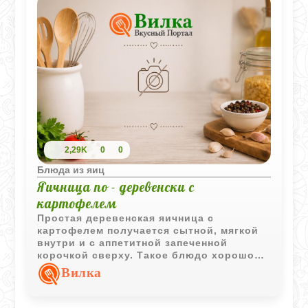
2,29K
0
0
Блюда из яиц
Яичница по - деревенски с
картофелем
Простая деревенская яичница с
картофелем получается сытной, мягкой
внутри и с аппетитной запеченной
корочкой сверху. Такое блюдо хорошо
подходит для домашнего завтрака или
Вилка
быстрого ужина.