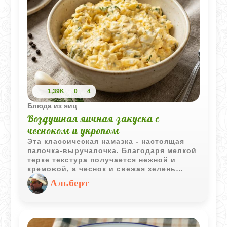
1,39K
0
4
Блюда из яиц
Воздушная яичная закуска с
чесноком и укропом
Эта классическая намазка - настоящая
палочка-выручалочка. Благодаря мелкой
терке текстура получается нежной и
кремовой, а чеснок и свежая зелень
придают блюду яркий, аппетитный
Альберт
аромат. Закуска одинаково хороша и как
быстрый перекус на хрустящем тосте, и
как изысканное наполнение для
праздничных тарталеток.