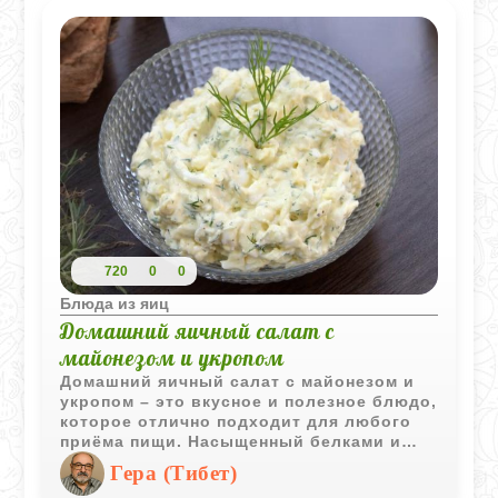
720
0
0
Блюда из яиц
Домашний яичный салат с
майонезом и укропом
Домашний яичный салат с майонезом и
укропом – это вкусное и полезное блюдо,
которое отлично подходит для любого
приёма пищи. Насыщенный белками и
витаминами, он придаёт свежесть
Гера (Тибет)
благодаря укропу и аппетитность