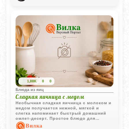
приятно удивит!
1,88K
0
0
Блюда из яиц
Сладкая яичница с медом
Необычная сладкая яичница с молоком и
медом получается нежной, мягкой и
слегка напоминает быстрый домашний
омлет-десерт. Простое блюдо для
завтрака, когда хочется чего-то теплого и
Вилка
нестандартного.