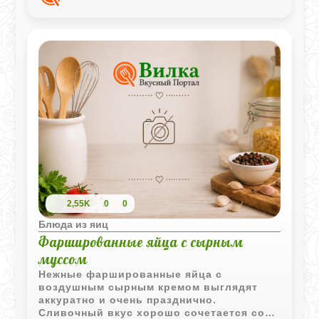
десертное блюдо, которое не требует
лишних специй.
2,55K
0
0
Блюда из яиц
Фаршированные яйца с сырным
муссом
Нежные фаршированные яйца с
воздушным сырным кремом выглядят
аккуратно и очень празднично.
Сливочный вкус хорошо сочетается со