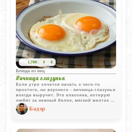
1,76K
0
0
Блюда из яиц
Яичница глазунья
Если утро хочется начать с чего-то
простого, но вкусного - яичница-глазунья
всегда выручит. Это классика, которую
любят за нежный белок, мягкий желток и
минимум хлопот. Всего два ингредиента,
Бадэр
одна сковорода и пять минут - и у вас на
тарелке горячий завтрак, который не
надоедает.