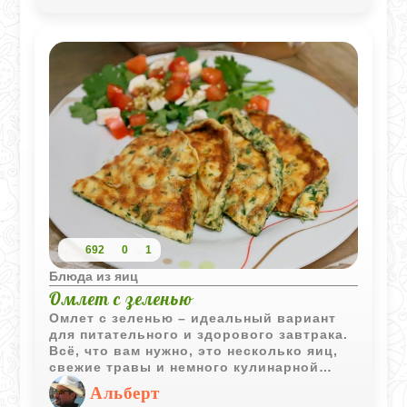
благодаря специям. Этот салат можно
подавать на завтрак, обед или ужин. Он
легко готовится и прекрасно сочетается
с различными гарнирами, что делает его
универсальным и любимым блюдом.
692
0
1
Блюда из яиц
Омлет с зеленью
Омлет с зеленью – идеальный вариант
для питательного и здорового завтрака.
Всё, что вам нужно, это несколько яиц,
свежие травы и немного кулинарной
фантазии. Приготовление занимает всего
Альберт
несколько минут, но результат вас