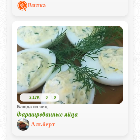
свежими овощами и тонкими рулетиками
Вилка
ветчины.
2,17K
0
0
Блюда из яиц
Фаршированные яйца
Альберт