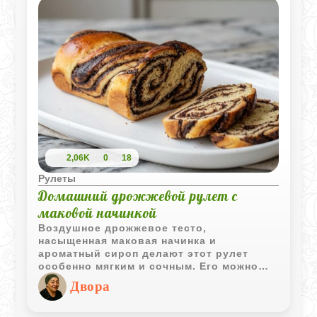
2,06K
0
18
Рулеты
Домашний дрожжевой рулет с
маковой начинкой
Воздушное дрожжевое тесто,
насыщенная маковая начинка и
ароматный сироп делают этот рулет
особенно мягким и сочным. Его можно
приготовить к семейному чаепитию,
Двора
праздничному столу или просто для
уютного домашнего вечера.