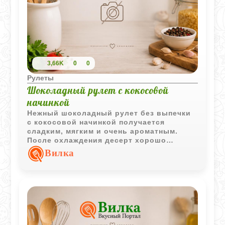
3,66K
0
0
Рулеты
Шоколадный рулет с кокосовой
начинкой
Нежный шоколадный рулет без выпечки
с кокосовой начинкой получается
сладким, мягким и очень ароматным.
После охлаждения десерт хорошо
держит форму и красиво смотрится в
Вилка
нарезке.