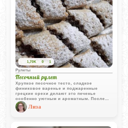
1,70K
0
1
Рулеты
Песочный рулет
Хрупкое песочное тесто, сладкое
финиковое варенье и поджаренные
грецкие орехи делают это печенье
особенно уютным и ароматным. После
выпекания рулетики получаются
Лиза
рассыпчатыми и отлично подходят к чаю
или кофе.