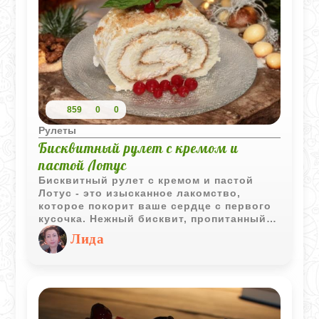
859
0
0
Рулеты
Бисквитный рулет с кремом и
пастой Лотус
Бисквитный рулет с кремом и пастой
Лотус - это изысканное лакомство,
которое покорит ваше сердце с первого
кусочка. Нежный бисквит, пропитанный
ароматным кремом и пастой Лотус,
Лида
создает невероятное сочетание вкусов и
текстур. Этот десерт идеально подходит
для любого торжества или просто для
того, чтобы побаловать себя и своих
близких.