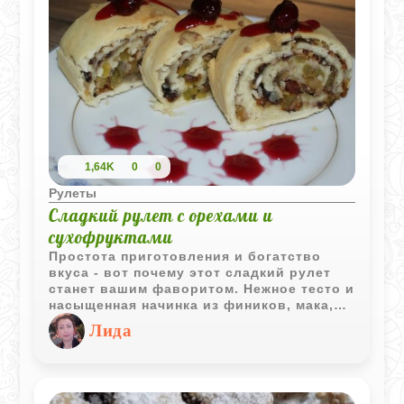
1,64K
0
0
Рулеты
Сладкий рулет с орехами и
сухофруктами
Простота приготовления и богатство
вкуса - вот почему этот сладкий рулет
станет вашим фаворитом. Нежное тесто и
насыщенная начинка из фиников, мака,
орехов и сухофруктов - всё, что нужно
Лида
для уютного чаепития или праздничного
десерта.