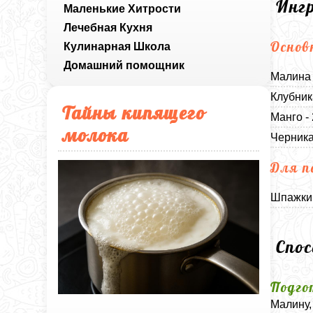
Инг
Маленькие Хитрости
Лечебная Кухня
Основ
Кулинарная Школа
Домашний помощник
Малина 
Клубник
Тайны кипящего
Манго -
молока
Черника
Для п
Шпажки 
Спо
Подго
Малину,