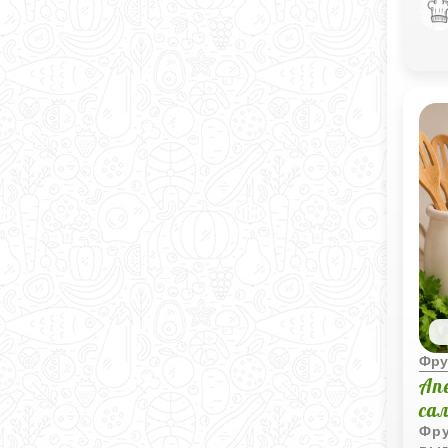
йог
кис
Фру
Ап
са
Фру