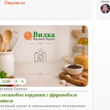
урт, создавая идеальный баланс сладости и
тёпл
Людмила
линки
отли
дела
2,13K
0
0
ктовые Салаты
ельсиновые корзинки с фруктовым
латом
ктовый салат в апельсиновых половинках