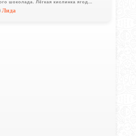
ого шоколада. Лёгкая кислинка ягод
чно дополняет бананы и ананас, а шоколад
Лида
ет десерт особенно уютным.