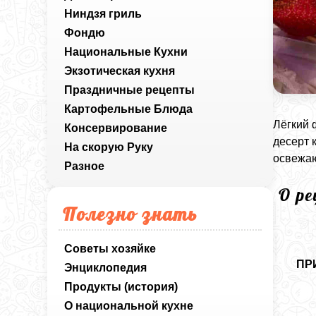
Ниндзя гриль
Фондю
Национальные Кухни
Экзотическая кухня
Праздничные рецепты
Картофельные Блюда
Лёгкий 
Консервирование
десерт 
На скорую Руку
освежаю
Разное
О р
Полезно знать
Советы хозяйке
ПР
Энциклопедия
Продукты (история)
О национальной кухне