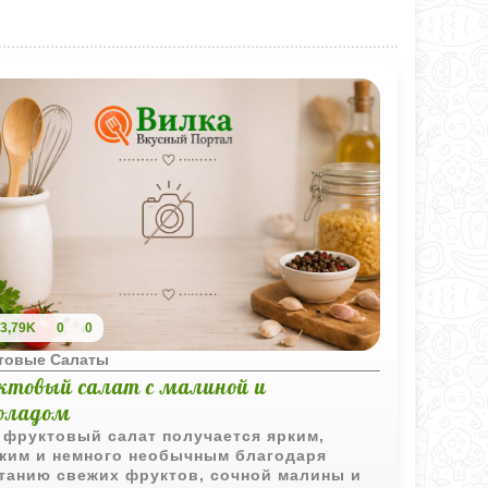
3,79K
0
0
товые Салаты
ктовый салат с малиной и
оладом
 фруктовый салат получается ярким,
ким и немного необычным благодаря
танию свежих фруктов, сочной малины и