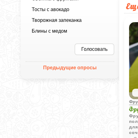
Ещ
Тосты с авокадо
Творожная запеканка
Блины с медом
Голосовать
Предыдущие опросы
Фру
Фр
Фру
пол
для
соч