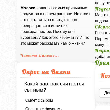
не пуст
Подго
Молоко
- один из самых привычных
продуктов в нашем рационе. Но стоит
Манго о
его поставить на плиту, как оно
подачи.
превращается в источник
Сборк
неожиданностей. Почему оно
Разложи
«убегает»? Как этого избежать? И что
Перемеш
это может рассказать нам о жизни?
минут.
Подач
Читать Дальше...
Добавит
Прия
Опрос на Вилка
Ко
Какой завтрак считается
сытным?
До
Омлет с сыром
Овсянка с фруктами