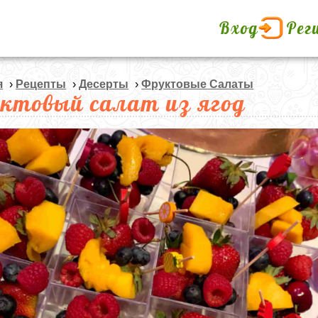
Вход
Рег
я
›
Рецепты
›
Десерты
›
Фруктовые Салаты
ктовый салат из ягод