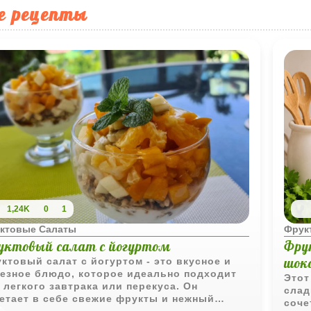
е рецепты
1,24K
0
1
ктовые Салаты
Фрук
уктовый салат с йогуртом
Фру
шок
ктовый салат с йогуртом - это вкусное и
езное блюдо, которое идеально подходит
Этот
 легкого завтрака или перекуса. Он
слад
етает в себе свежие фрукты и нежный
соче