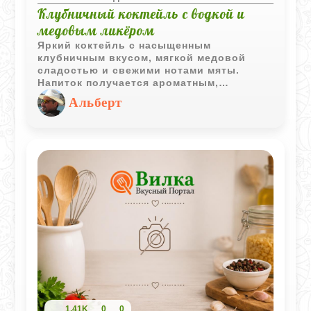
Клубничный коктейль с водкой и
медовым ликёром
Яркий коктейль с насыщенным
клубничным вкусом, мягкой медовой
сладостью и свежими нотами мяты.
Напиток получается ароматным,
прохладным и отлично подходит для
Альберт
летней вечеринки или праздничной
подачи.
1,41K
0
0