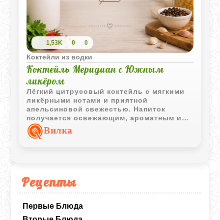
1,53K
0
0
Коктейли из водки
Коктейль Меридиан с Южным
ликёром
Лёгкий цитрусовый коктейль с мягкими
ликёрными нотами и приятной
апельсиновой свежестью. Напиток
получается освежающим, ароматным и
отлично подходит для неспешной подачи
Вилка
через соломинку.
Рецепты
Первые Блюда
Вторые Блюда