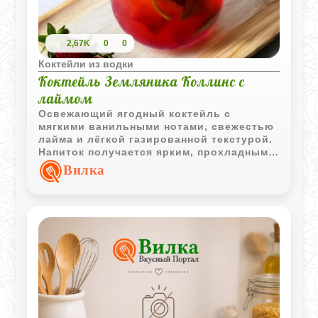
2,67K
0
0
Коктейли из водки
Коктейль Земляника Коллинс с
лаймом
Освежающий ягодный коктейль с
мягкими ванильными нотами, свежестью
лайма и лёгкой газированной текстурой.
Напиток получается ярким, прохладным и
отлично подходит для летней подачи.
Вилка