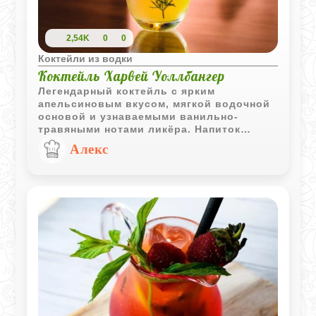
2,54K
0
0
Коктейли из водки
Коктейль Харвей Уоллбангер
Легендарный коктейль с ярким
апельсиновым вкусом, мягкой водочной
основой и узнаваемыми ванильно-
травяными нотами ликёра. Напиток
получается освежающим, насыщенным и
Алекс
очень лёгким в подаче.