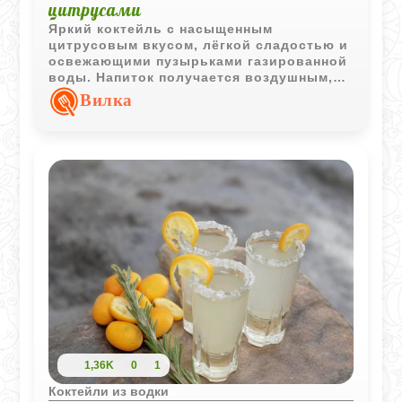
цитрусами
Яркий коктейль с насыщенным
цитрусовым вкусом, лёгкой сладостью и
освежающими пузырьками газированной
воды. Напиток получается воздушным,
бодрящим и эффектно пенится при
Вилка
подаче.
1,36K
0
1
Коктейли из водки