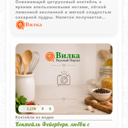
Освежающий цитрусовый коктейль с
яркими апельсиновыми нотами, лёгкой
лимонной кислинкой и мягкой сладостью
сахарной пудры. Напиток получается
лёгким, прохладным и очень бодрящим.
Вилка
1,17K
0
0
Коктейли из водки
Коктейль Фейерверк любви с