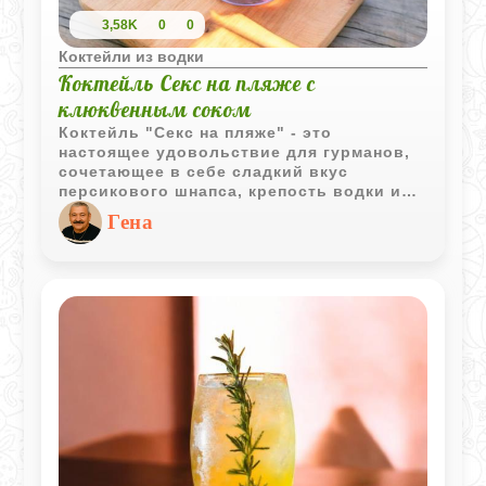
3,58K
0
0
Коктейли из водки
Коктейль Секс на пляже с
клюквенным соком
Коктейль "Секс на пляже" - это
настоящее удовольствие для гурманов,
сочетающее в себе сладкий вкус
персикового шнапса, крепость водки и
свежесть апельсинового сока. Этот
Гена
напиток не только вкусен, но и имеет
привлекательный внешний вид,
благодаря яркому сочетанию цветов,
напоминающих закат на морском
побережье.