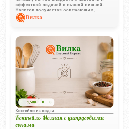
эффектной подачей с пьяной вишней.
Напиток получается освежающим,
ароматным и красиво смотрится в
Вилка
бокале с сахарной каёмкой.
1,58K
0
0
Коктейли из водки
Коктейль Молния с цитрусовыми
соками