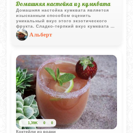
Домашняя настойка из кумквата
Домашняя настойка кумквата является
изысканным способом оценить
уникальный вкус этого экзотического
фрукта. Сладко-терпкий вкус кумквата с
цитрусовыми нотами прекрасно
Альберт
подходит для создания элегантного
напитка, который удивит и порадует вас
и ваших гостей.
1,39K
0
0
Коктейли из водки