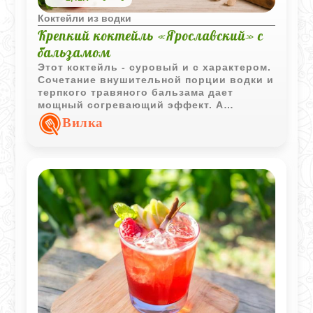
Коктейли из водки
Крепкий коктейль «Ярославский» с
бальзамом
Этот коктейль - суровый и с характером.
Сочетание внушительной порции водки и
терпкого травяного бальзама дает
мощный согревающий эффект. А
маринованный огурчик на гарнир сразу
Вилка
дает понять, что напиток серьезный, в
лучших традициях наших застолий.