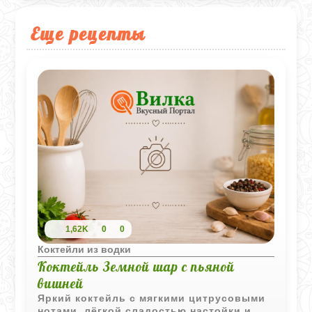
Еще рецепты
1,62K
0
0
Коктейли из водки
Коктейль Земной шар с пьяной
вишней
Яркий коктейль с мягкими цитрусовыми
нотами, лёгкой сладостью настойки и