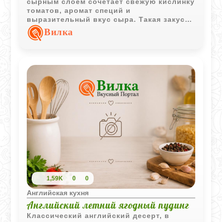
сырным слоем сочетает свежую кислинку
томатов, аромат специй и
выразительный вкус сыра. Такая закуска
хорошо подходит для летнего стола и
Вилка
подачи с хлебом.
1,59K
0
0
Английская кухня
Английский летний ягодный пудинг
Классический английский десерт, в