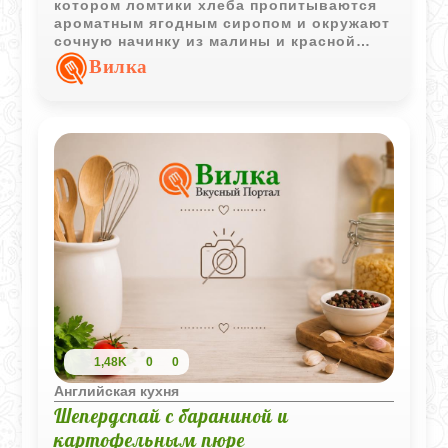
котором ломтики хлеба пропитываются
ароматным ягодным сиропом и окружают
сочную начинку из малины и красной
смородины. После охлаждения пудинг
Вилка
приобретает красивую форму и
насыщенный ягодный вкус.
1,48K
0
0
Английская кухня
Шепердспай с бараниной и
картофельным пюре