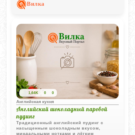
кухни, которое особенно хорошо
Вилка
подавать тёплым.
1,64K
0
0
Английская кухня
Английский шоколадный паровой
пудинг
Традиционный английский пудинг с
насыщенным шоколадным вкусом,
миндальными нотками и лёгким