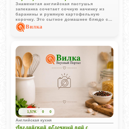
Знаменитая английская пастушья
запеканка сочетает сочную начинку из
баранины и румяную картофельную
корочку. Это сытное домашнее блюдо с
насыщенным вкусом и простыми
Вилка
ингредиентами, проверенное временем.
1,57K
0
0
Английская кухня
Английский яблочный пай с