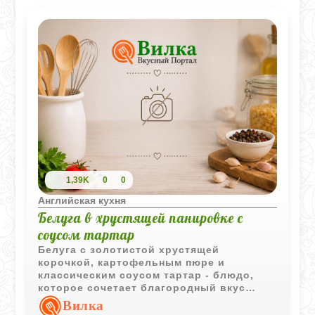
1,39K
0
0
Английская кухня
Белуга в хрустящей панировке с
соусом тартар
Белуга с золотистой хрустящей
корочкой, картофельным пюре и
классическим соусом тартар - блюдо,
которое сочетает благородный вкус
рыбы и простую, проверенную временем
Вилка
подачу.