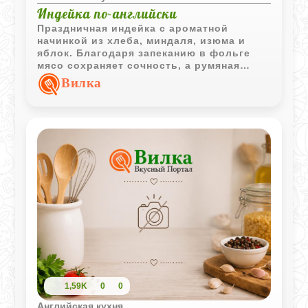
Индейка по-английски
Праздничная индейка с ароматной
начинкой из хлеба, миндаля, изюма и
яблок. Благодаря запеканию в фольге
мясо сохраняет сочность, а румяная
корочка и насыщенный аромат специй
Вилка
делают блюдо особенно эффектным.
1,59K
0
0
Английская кухня