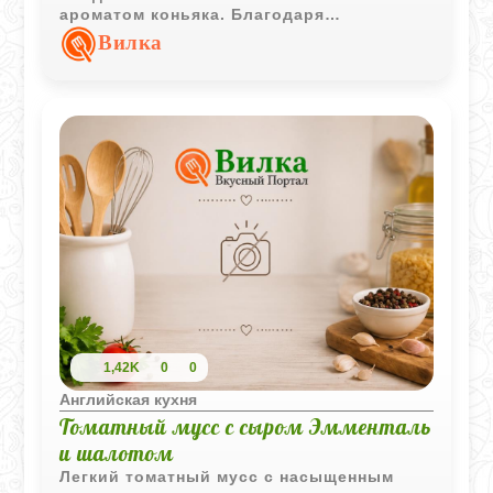
ароматом коньяка. Благодаря
приготовлению на пару десерт
Вилка
получается мягким, влажным и очень
ароматным.
1,42K
0
0
Английская кухня
Томатный мусс с сыром Эмменталь
и шалотом
Легкий томатный мусс с насыщенным