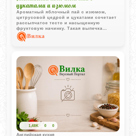
цукатами и изюмом
Ароматный яблочный пай с изюмом,
цитрусовой цедрой и цукатами сочетает
рассыпчатое тесто и насыщенную
фруктовую начинку. Такая выпечка
особенно хорошо подходит для
Вилка
семейного чаепития.
1,48K
0
0
Английская кухня