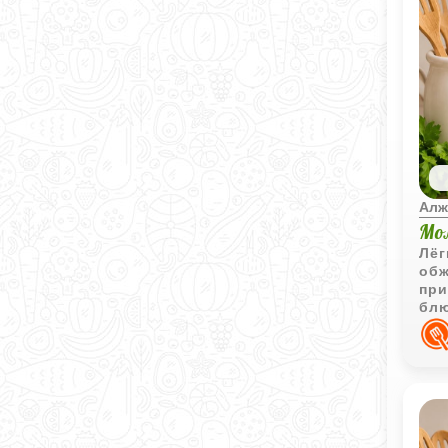
Алж
Мо
Лёг
обж
при
блю
или