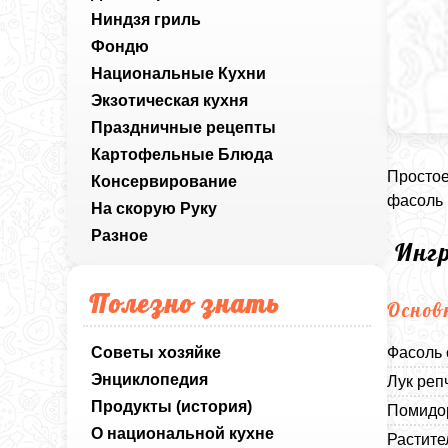
Ниндзя гриль
Фондю
Национальные Кухни
Экзотическая кухня
Праздничные рецепты
Картофельные Блюда
Простое
Консервирование
фасоль 
На скорую Руку
Разное
Инг
Полезно знать
Основ
Советы хозяйке
Фасоль 
Энциклопедия
Лук реп
Продукты (история)
Помидор
О национальной кухне
Растите