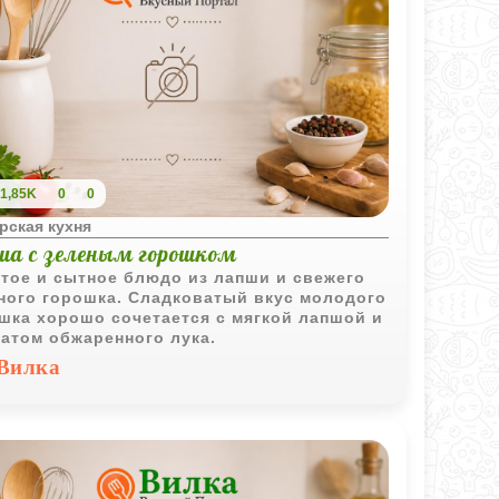
1,85K
0
0
рская кухня
ша с зеленым горошком
тое и сытное блюдо из лапши и свежего
ного горошка. Сладковатый вкус молодого
шка хорошо сочетается с мягкой лапшой и
атом обжаренного лука.
Вилка