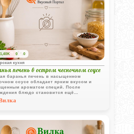
1,40K
0
0
рская кухня
нья печень в остром чесночном соусе
ая баранья печень в насыщенном
очном соусе обладает ярким вкусом и
щенным ароматом специй. После
ждения блюдо становится ещё
зительнее и отлично подходит в качестве
Вилка
дной закуски.