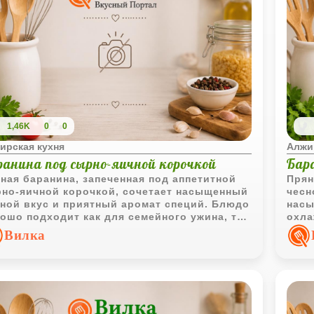
1,46K
0
0
ирская кухня
Алжи
ранина под сырно-яичной корочкой
Бара
ная баранина, запеченная под аппетитной
Прян
но-яичной корочкой, сочетает насыщенный
чесн
ной вкус и приятный аромат специй. Блюдо
насы
ошо подходит как для семейного ужина, так
охла
ля праздничного стола.
выра
Вилка
холо