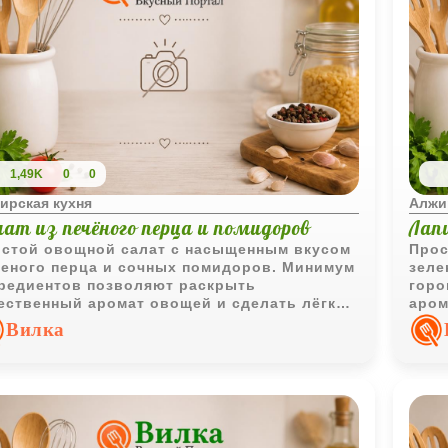
1,49K
0
0
ирская кухня
Алжи
лат из печёного перца и помидоров
Лап
стой овощной салат с насыщенным вкусом
Прос
еного перца и сочных помидоров. Минимум
зеле
редиентов позволяют раскрыть
горо
ественный аромат овощей и сделать лёгкую
аром
уску для повседневного стола.
Вилка