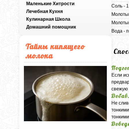
Маленькие Хитрости
Соль - 
Лечебная Кухня
Молотый
Кулинарная Школа
Молотый
Домашний помощник
Вода - 
Тайны кипящего
Спо
молока
Подго
Если ис
предвар
свежую 
Добав
Не слив
тонкими
тонкими
Довед