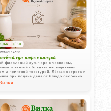
1,36K
0
0
рская кухня
левый суп-пюре с кинзой
ой фасолевый суп-пюре с чесноком,
иями и кинзой обладает насыщенным
ом и приятной текстурой. Лёгкая острота и
инка при подаче делают блюдо особенно
зительным.
Вилка