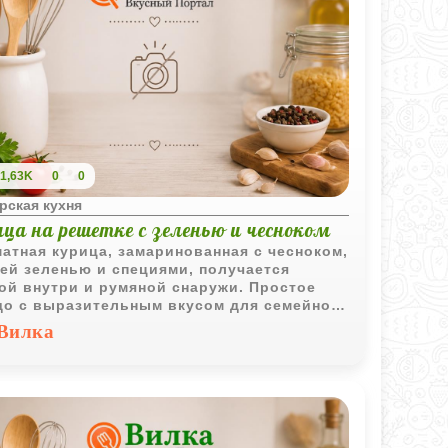
1,63K
0
0
рская кухня
ца на решетке с зеленью и чесноком
атная курица, замаринованная с чесноком,
ей зеленью и специями, получается
ой внутри и румяной снаружи. Простое
о с выразительным вкусом для семейного
а или ужина.
Вилка