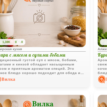
1,38K
0
0
ирская кухня
Алжи
ари с мясом и сухими бобами
Кури
диционный густой суп с мясом, бобами,
Аром
атами и кинзой обладает насыщенным
свеж
сом и приятным ароматом специй. Это
сочн
ное блюдо хорошо подходит для обеда и
блюд
олго сохраняет чувство сытости.
обед
Вилка