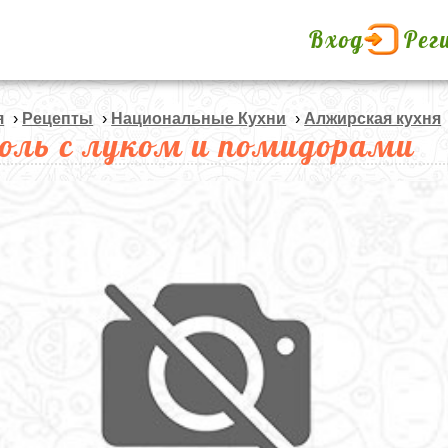
Вход
Рег
я
›
Рецепты
›
Национальные Кухни
›
Алжирская кухня
оль с луком и помидорами