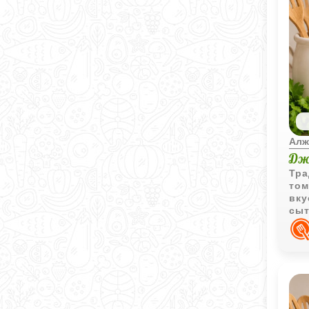
Алж
Дж
Тра
том
вку
сыт
над