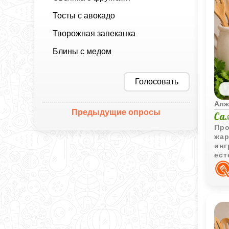
Тосты с авокадо
Творожная запеканка
Блины с медом
Голосовать
Алж
Предыдущие опросы
Са
Про
жар
инг
ест
зак