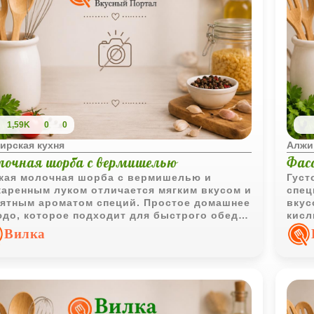
1,59K
0
0
ирская кухня
Алжи
лочная шорба с вермишелью
Фасо
кая молочная шорба с вермишелью и
Густ
аренным луком отличается мягким вкусом и
спец
ятным ароматом специй. Простое домашнее
вкус
до, которое подходит для быстрого обеда
кисл
 ужина.
выра
Вилка