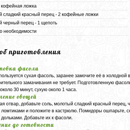
1 кофейная ложка
 сладкий красный перец - 2 кофейные ложки
 черный перец - 1 щепоть
по необходимости
соб приготовления
товка фасоли
пользуется сухая фасоль, заранее замочите её в холодной 
ительного замачивания не требует. Подготовленную фасоль
около 30 минут, сухую около 1 часа.
ление овощей
ая отвар, добавьте соль, молотый сладкий красный перец, 
 ломтиками и положите в кастрюлю. Помидоры ошпарьте, сн
 дольками. Добавьте их к фасоли.
ение до готовности