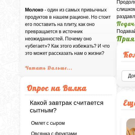
Продолж
слишком
Молоко
- один из самых привычных
раздавл
продуктов в нашем рационе. Но стоит
Подач
его поставить на плиту, как оно
Подавай
превращается в источник
Прия
неожиданностей. Почему оно
«убегает»? Как этого избежать? И что
Ко
это может рассказать нам о жизни?
Читать Дальше...
До
Опрос на Вилка
Ещ
Какой завтрак считается
сытным?
Омлет с сыром
Овсянка с фруктами