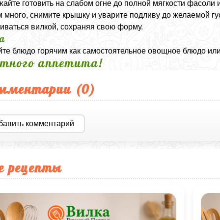
айте готовить на слабом огне до полной мягкости фасоли 
 много, снимите крышку и уварите подливу до желаемой гу
иваться вилкой, сохраняя свою форму.
а
те блюдо горячим как самостоятельное овощное блюдо или в
тного аппетита!
мментарии (
0
)
бавить комментарий
е рецепты