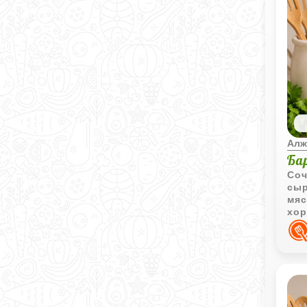
Алж
Ба
Соч
сыр
мяс
хор
и д