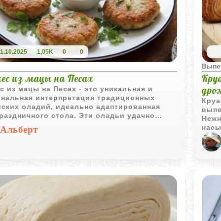
11.10.2025
1,05K
0
0
Выпеч
ес из мацы на Песах
Кру
дро
с из мацы на Песах - это уникальная и
инальная интерпретация традиционных
Круа
йских оладий, идеально адаптированная
выпе
раздничного стола. Эти оладьи удачно
Нежн
ают в себе богатые вкусы и вековые
насы
Альберт
иции, делая каждый Песах по-настоящему
затм
енным и незабываемым. Попробуйте
проц
товить латкес из мацы, чтобы убедиться,
увле
лько они вкусны, хрустящие снаружи и
заня
е внутри.
Этот
кули
терп
любо
заме