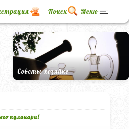
истрация
Поиск
Меню
Советы хозяйке
его кулинара!