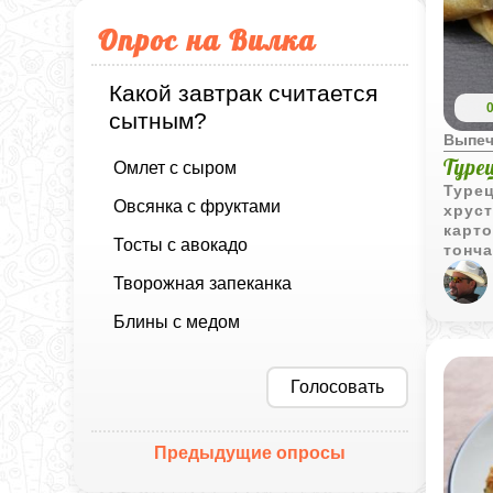
Опрос на Вилка
Какой завтрак считается
сытным?
Выпеч
Туре
Омлет с сыром
Турец
Овсянка с фруктами
хрус
карт
Тосты с авокадо
тонча
рту.
Творожная запеканка
турец
под 
Блины с медом
с то
олив
Голосовать
Предыдущие опросы