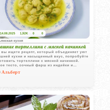
рывает магию слоёного теста и превращает
ный день в маленький праздник.
гда круассаны достаются из духовки -
чие, румяные, с ароматом, который
лняет всю кухню - вы понимаете, что оно
 стоило.
14.08.2025
1,92K
0
0
ьянская кухня
ашние тортеллини с мясной начинкой
 вы ищете рецепт, который объединяет уют
шней кухни и насыщенный вкус, попробуйте
отовить тортеллини с мясной начинкой.
ое тесто, сочный фарш из индейки и
дины, пряности и лёгкий бульон - всё, что
Альберт
о для идеального обеда.