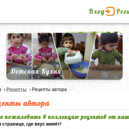
Вход
Рег
Детская Кухня
я
›
Рецепты
› Рецепты автора
цепты автора
о пожаловать в коллекцию рецептов от наш
 странице, где вкус живёт!