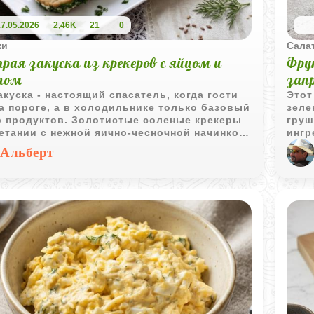
17.05.2026
2,46K
21
0
ки
Сала
рая закуска из крекеров с яйцом и
Фру
пом
зап
акуска - настоящий спасатель, когда гости
Этот
а пороге, а в холодильнике только базовый
зеле
р продуктов. Золотистые соленые крекеры
груш
етании с нежной яично-чесночной начинкой
ингр
ают идеальный баланс вкусов. Благодаря
изыс
Альберт
инальной подаче с «укропной опушкой»
гост
 выглядит очень эстетично и ярко,
миная маленькие лесные медальоны. Она
тается со стола первой, оставляя после
приятное чесночное послевкусие и желание
 еще одну.