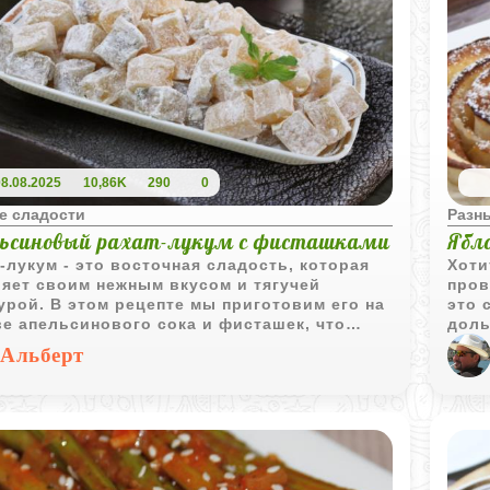
08.08.2025
10,86K
290
0
е сладости
Разн
ьсиновый рахат-лукум с фисташками
Ябло
-лукум - это восточная сладость, которая
Хоти
яет своим нежным вкусом и тягучей
пров
урой. В этом рецепте мы приготовим его на
это 
е апельсинового сока и фисташек, что
доль
ст десерту яркий цитрусовый аромат и
прев
Альберт
вую нотку. Такой рахат-лукум станет не
ваше
ко изысканным завершением трапезы, но и
и хр
расным угощением к чаю.
мале