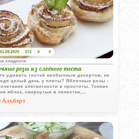
01.09.2025
572
0
0
ые сладости
чные розы из слоёного теста
те удивить гостей необычным десертом, не
одя целый день у плиты? Яблочные розы -
сочетание элегантности и простоты. Тонкие
ки яблок, свернутые в лепестки,
ращаются в настоящие цветы прямо в
Альберт
й духовке. Аромат корицы, лимонный сироп
устящее тесто делают этот десерт
ньким шедевром.