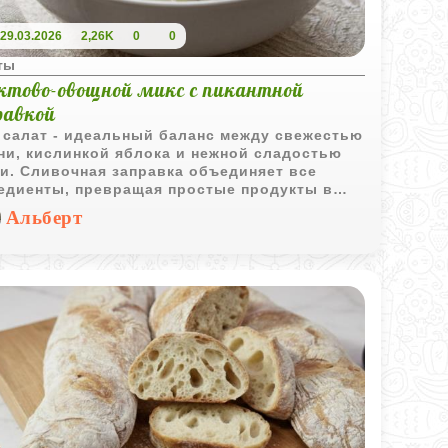
29.03.2026
2,26K
0
0
ты
ктово-овощной микс с пикантной
равкой
 салат - идеальный баланс между свежестью
ни, кислинкой яблока и нежной сладостью
и. Сливочная заправка объединяет все
едиенты, превращая простые продукты в
канную закуску, которая удивит ваших
Альберт
ей и домашних.