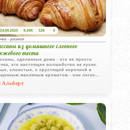
14.09.2025
9,30K
528
0
ка - разное
ассаны из домашнего слоеного
жжевого теста
ссаны, сделанные дома - это не просто
чка, это настоящее волшебство на кухне.
ые, слоистые, с хрустящей корочкой и
щенным масляным ароматом - они легко
ят любые булочные варианты. И пусть
Альберт
есс кажется сложным, на самом деле это
кательное и даже немного медитативное
тие.
 рецепт - не просто список шагов, а целое
нарное приключение. Здесь важно всё:
ение, внимание к деталям и, конечно,
вь к тому, что вы делаете. Каждый этап - от
са до последнего штриха желтком -