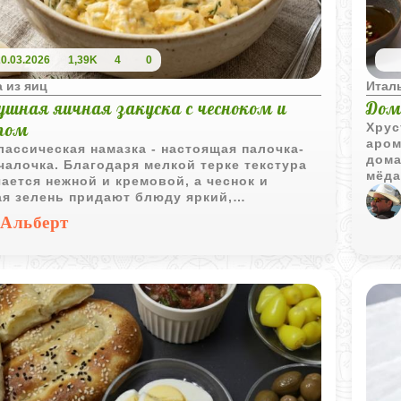
20.03.2026
1,39K
4
0
 из яиц
Итал
ушная яичная закуска с чесноком и
Дом
пом
Хрус
аром
лассическая намазка - настоящая палочка-
дома
алочка. Благодаря мелкой терке текстура
мёда
ается нежной и кремовой, а чеснок и
хлеб
ая зелень придают блюду яркий,
кото
итный аромат. Закуска одинаково хороша и
Альберт
олив
ыстрый перекус на хрустящем тосте, и как
слив
канное наполнение для праздничных
леток.