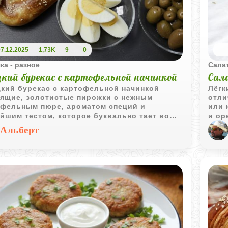
07.12.2025
1,73K
9
0
ка - разное
Сала
цкий бурекас с картофельной начинкой
Сал
кий бурекас с картофельной начинкой
Лёгк
тящие, золотистые пирожки с нежным
отли
офельным пюре, ароматом специй и
или 
йшим тестом, которое буквально тает во
и ор
 Это традиционное блюдо вдохновлено
треб
Альберт
кой кухней, но по вкусу легко адаптируется
домашнюю атмосферу. Подавайте горячими -
матным соусом, варёными яйцами или
ками.