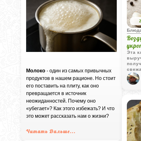
Блюда
Возд
укро
Эта к
выруч
получ
свеж
Молоко
- один из самых привычных
аппет
продуктов в нашем рационе. Но стоит
как б
его поставить на плиту, как оно
изыс
тарта
превращается в источник
неожиданностей. Почему оно
«убегает»? Как этого избежать? И что
это может рассказать нам о жизни?
Читать Дальше...