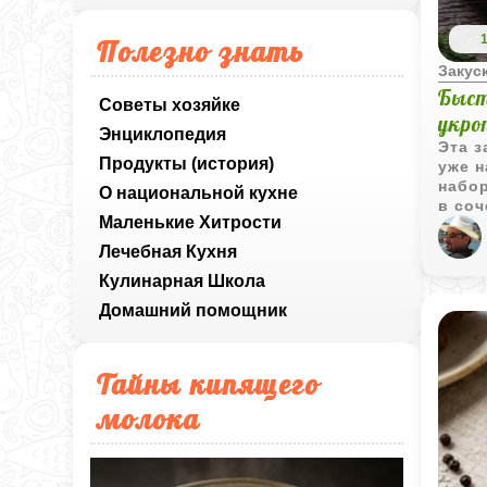
Полезно знать
Закус
Быст
Советы хозяйке
укро
Энциклопедия
Эта з
Продукты (история)
уже н
набо
О национальной кухне
в соч
Маленькие Хитрости
созд
ориг
Лечебная Кухня
блюдо
Кулинарная Школа
напо
разле
Домашний помощник
себя 
взять
Тайны кипящего
молока