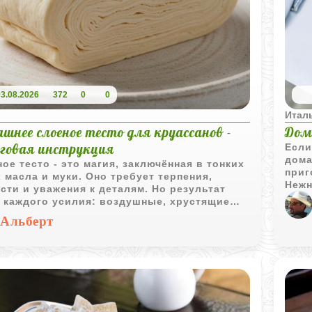
раск
обыч
А ко
горя
запо
того
03.08.2026
372
0
0
Итал
шнее слоеное тесто для круассанов -
Дом
говая инструкция
Если
дома
ое тесто - это магия, заключённая в тонких
приг
 масла и муки. Оно требует терпения,
Нежн
сти и уважения к деталям. Но результат
говя
 каждого усилия: воздушные, хрустящие
нужн
ссаны с насыщенным вкусом, которые
Альберт
зможно сравнить с магазинными аналогами.
м рецепте я покажу, как шаг за шагом
ть идеальное слоёное тесто, подходящее
руассанов, датских булочек и других видов
чки.