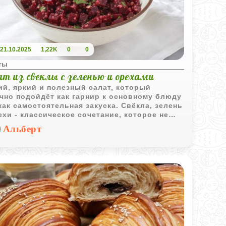
21.10.2025
1,22K
0
0
ты
ат из свеклы с зеленью и орехами
ий, яркий и полезный салат, который
чно подойдёт как гарнир к основному блюду
как самостоятельная закуска. Свёкла, зелень
ехи - классическое сочетание, которое не
ует лишних слов.
Альберт