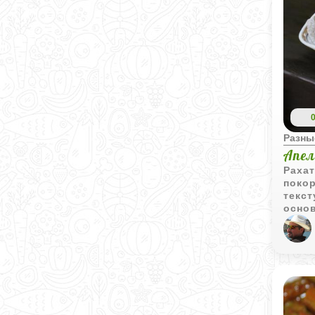
Разны
Апел
Рахат
покор
текст
основ
прида
орехо
толь
прек