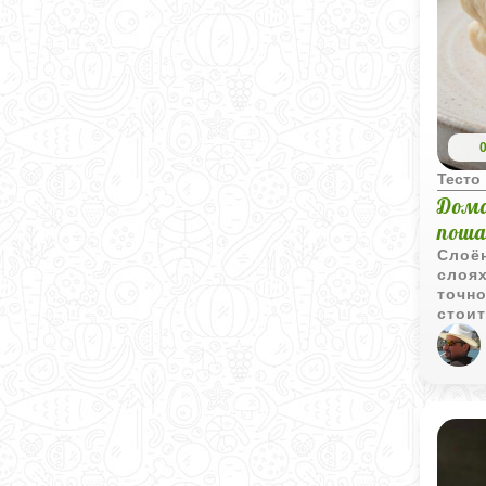
Тесто
Дома
поша
Слоён
слоях
точно
стоит
круа
нево
В это
созда
для к
выпе