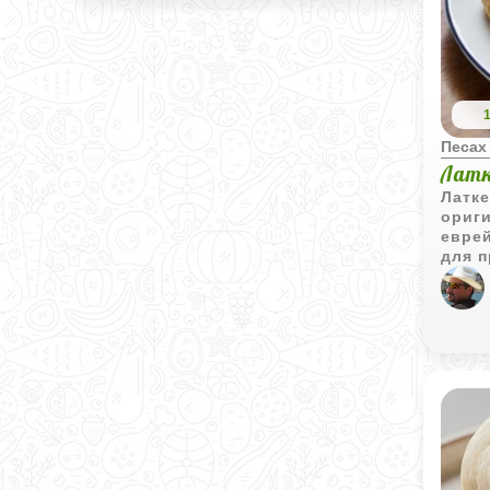
Песах
Латк
Латке
ориг
евре
для п
сочет
трад
особ
приго
наско
мягки