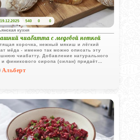
19.12.2025
540
0
0
ьянская кухня
ашний чиабатта с медовой ноткой
тящая корочка, нежный мякиш и лёгкий
ат мёда - именно так можно описать эту
шнюю чиабатту. Добавление натурального
 и финикового сиропа (силан) придаёт
у особую глубину вкуса и лёгкую сладость,
Альберт
рая идеально сочетается с сыром,
ковым маслом или просто кусочком
очного масла.