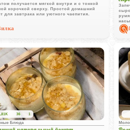
том получается мягкой внутри и с тонкой
Запе
ной корочкой сверху. Простой домашний
сыро
т для завтрака или уютного чаепития.
румя
насы
подх
Вилка
4,81K
36
1
чные Блюда
Моло
шний натуральный йогурт
Дом