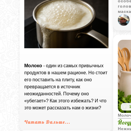
особе
голов
маска
сочет
а св
нотку
мину
вариа
завтр
до хр
так 
ваши
Молоко
- один из самых привычных
продуктов в нашем рационе. Но стоит
его поставить на плиту, как оно
превращается в источник
неожиданностей. Почему оно
«убегает»? Как этого избежать? И что
это может рассказать нам о жизни?
Моло
Йогу
Читать Дальше...
Нежн