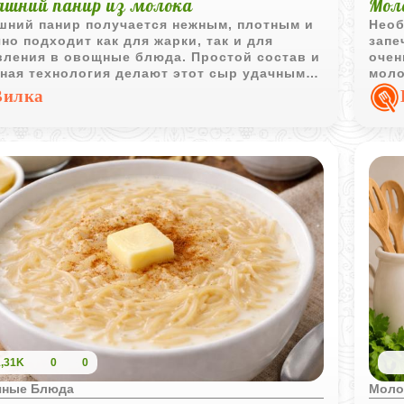
шний панир из молока
Мол
шний панир получается нежным, плотным и
Необ
но подходит как для жарки, так и для
запе
вления в овощные блюда. Простой состав и
очен
ная технология делают этот сыр удачным
моло
антом для домашнего приготовления.
уютн
Вилка
1,31K
0
0
чные Блюда
Моло