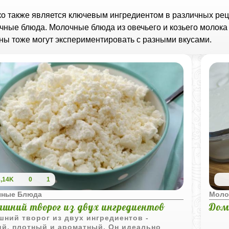
о также является ключевым ингредиентом в различных реце
чные блюда. Молочные блюда из овечьего и козьего молока 
ны тоже могут экспериментировать с разными вкусами.
3,14K
0
1
чные Блюда
Моло
шний творог из двух ингредиентов
Дом
ний творог из двух ингредиентов -
ий, плотный и ароматный. Он идеально