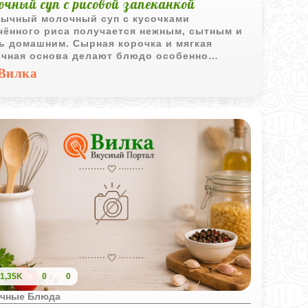
очный суп с рисовой запеканкой
ычный молочный суп с кусочками
чённого риса получается нежным, сытным и
ь домашним. Сырная корочка и мягкая
чная основа делают блюдо особенно
ым для семейного обеда.
Вилка
1,35K
0
0
чные Блюда