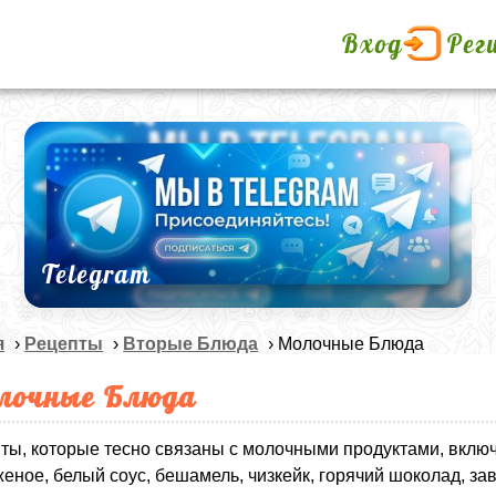
Вход
Рег
Telegram
я
›
Рецепты
›
Вторые Блюда
› Молочные Блюда
лочные Блюда
ты, которые тесно связаны с молочными продуктами, включ
еное, белый соус, бешамель, чизкейк, горячий шоколад, зава