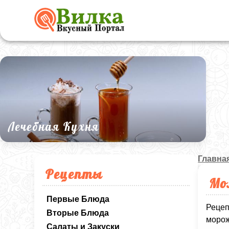
Лечебная Кухня
Главна
Рецепты
Мо
Первые Блюда
Рецеп
Вторые Блюда
морож
Салаты и Закуски