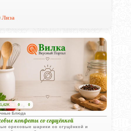
Лиза
1,42K
0
0
чные Блюда
ховые конфеты со сгущёнкой
ые ореховые шарики со сгущёнкой и