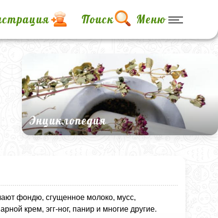
истрация
Поиск
Меню
Энциклопедия
ают фондю, сгущенное молоко, мусс,
рной крем, эгг-ног, панир и многие другие.