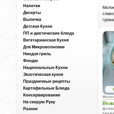
Напитки
Молок
Десерты
сливо
Выпечка
гурма
Детская Кухня
ПП и диетические блюда
Вегетарианская Кухня
Для Микроволновки
Ниндзя гриль
Фондю
Национальные Кухни
Экзотическая кухня
Праздничные рецепты
Картофельные Блюда
Консервирование
Моло
На скорую Руку
Дома
Домаш
Разное
свеж