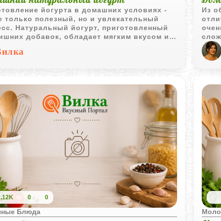
товление йогурта в домашних условиях -
Из о
е только полезный, но и увлекательный
отли
есс. Натуральный йогурт, приготовленный
очен
ишних добавок, обладает мягким вкусом и
слож
зными свойствами. Попробуйте приготовить
масс
Вилка
т самостоятельно и убедитесь, что
нежн
альные продукты - это просто и вкусно.
утре
1,12K
0
0
чные Блюда
Моло