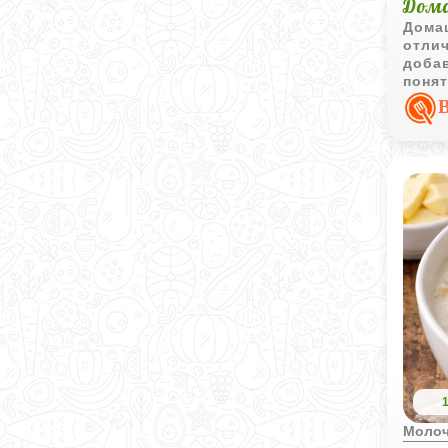
Дома
Дома
отлич
доба
понят
вари
Моло