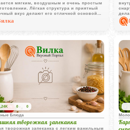
чается мягким, воздушным и очень простым
внут
готовлении. Лёгкая структура и приятный
снар
очный вкус делают его отличной основой
дела
домашних десертов.
завт
Вилка
1,24K
0
0
чные Блюда
Моло
шняя творожная запеканка
Кар
сыр
я творожная запеканка с легким ванильным