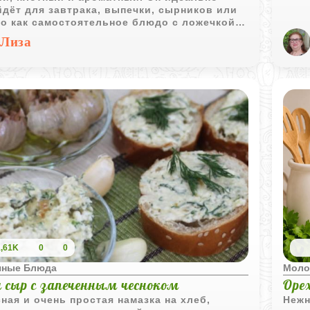
дёт для завтрака, выпечки, сырников или
о как самостоятельное блюдо с ложечкой
 ягодами или орехами. Натуральный вкус и
Лиза
я текстура делают его универсальной
вой для множества рецептов.
1,61K
0
0
чные Блюда
Моло
 сыр с запеченным чесноком
Оре
ная и очень простая намазка на хлеб,
Нежн