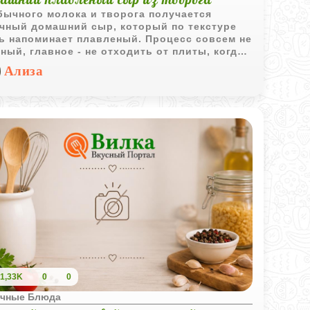
бычного молока и творога получается
чный домашний сыр, который по текстуре
ь напоминает плавленый. Процесс совсем не
ный, главное - не отходить от плиты, когда
а начнет плавиться. Сыр получается
Ализа
ым, сливочным и отлично подходит для
нних бутербродов или быстрых перекусов.
1,33K
0
0
чные Блюда