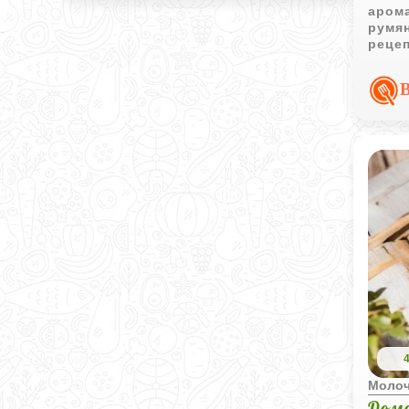
арома
румя
рецеп
Моло
Дома