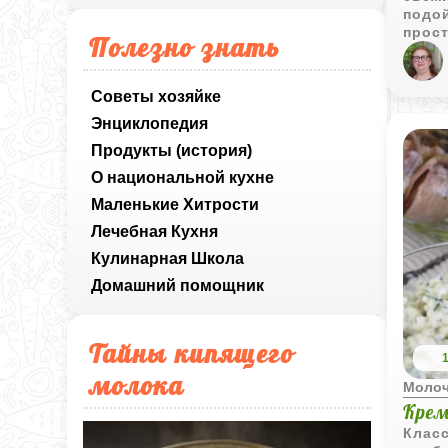
подой
прост
Полезно знать
мёда,
нежна
осно
Советы хозяйке
Энциклопедия
Продукты (история)
О национальной кухне
Маленькие Хитрости
Лечебная Кухня
Кулинарная Школа
Домашний помощник
Тайны кипящего
молока
Моло
Крем
Класс