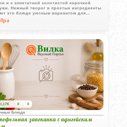
ри и с аппетитной золотистой корочкой
ужи. Нежный творог и простые ингредиенты
ют это блюдо уютным вариантом для
рака или десерта.
Ира
1,17K
0
0
чные Блюда
тофельная запеканка с адыгейским
ом