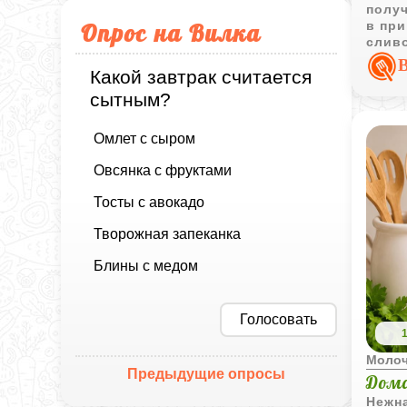
полу
в при
Опрос на Вилка
слив
для 
Какой завтрак считается
сытным?
Омлет с сыром
Овсянка с фруктами
Тосты с авокадо
Творожная запеканка
Блины с медом
Голосовать
Моло
Предыдущие опросы
Дома
Нежна