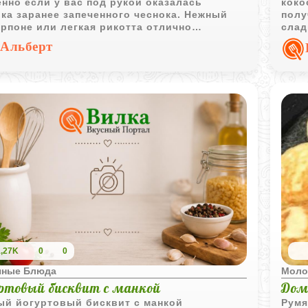
нно если у вас под рукой оказалась
коко
ка заранее запеченного чеснока. Нежный
полу
рпоне или легкая рикотта отлично
слад
аются с его сладковатым, глубоким вкусом,
особ
Альберт
ежий укроп добавляет приятную зеленую
. Готовится все буквально за несколько
т простым смешиванием. Это идеальный
нт для быстрого перекуса или неспешного
ака, главное - хорошенько подсушить хлеб
уста. Рецепт работает как отличная база,
что сюда смело можно добавлять любые
 любимые специи.
1,27K
0
0
чные Блюда
Моло
ртовый бисквит с манкой
Дом
ый йогуртовый бисквит с манкой
Румя