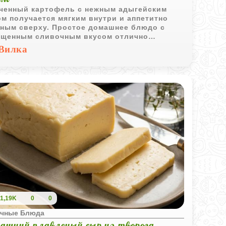
ченный картофель с нежным адыгейским
м получается мягким внутри и аппетитно
ным сверху. Простое домашнее блюдо с
щенным сливочным вкусом отлично
одит для семейного ужина.
Вилка
1,19K
0
0
чные Блюда
ашний плавленый сыр из творога