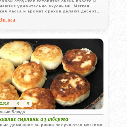
совой стружкой готовятся очень просто и
чаются удивительно вкусными. Мягкая
кая масса и аромат орехов делают десерт
енно уютным и домашним.
Вилка
2,01K
0
0
чные Блюда
ашние сырники из творога
ные домашние сырники получаются мягкими