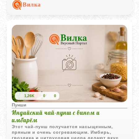
мягким коньячным вкусом.
Вилка
1,26K
0
0
Пунши
Индийский чай-пунш с вином и
имбирём
Этот чай-пунш получается насыщенным,
пряным и очень согревающим. Имбирь,
гвоздика и цитрусовая цедра делают вкус