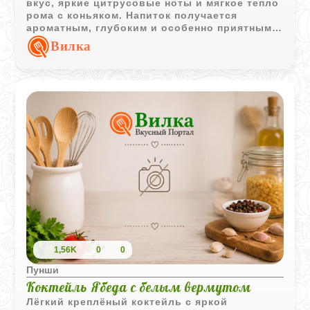
вкус, яркие цитрусовые ноты и мягкое тепло
рома с коньяком. Напиток получается
ароматным, глубоким и особенно приятным
для неспешной подачи в холодное время
Вилка
года.
1,56K
0
0
Пунши
Коктейль Ябеда с белым вермутом
Лёгкий креплёный коктейль с яркой