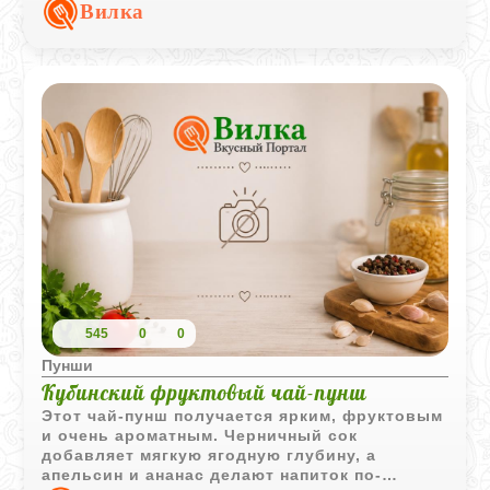
вечера, когда хочется чего-то согревающего
Вилка
и пряного без сложного приготовления.
545
0
0
Пунши
Кубинский фруктовый чай-пунш
Этот чай-пунш получается ярким, фруктовым
и очень ароматным. Черничный сок
добавляет мягкую ягодную глубину, а
апельсин и ананас делают напиток по-