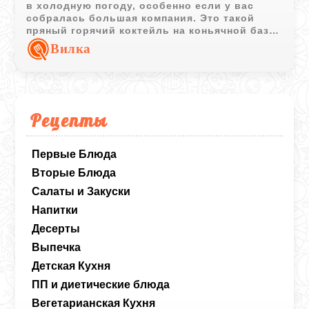
в холодную погоду, особенно если у вас
собралась большая компания. Это такой
пряный горячий коктейль на коньячной базе,
который чем-то напоминает классический
Вилка
грог или пунш. Самое классное здесь - это
насыщенная пряная основа. Мы сначала
вывариваем специи с лимоном, чтобы вода
забрала все ароматы, и только потом
аккуратно вводим коньяк. Благодаря этому
Рецепты
алкоголь не успевает выпариться, а напиток
получается очень душистым и мощно
согревающим. Отличная штука для долгих
Первые Блюда
зимних посиделок.
Вторые Блюда
Салаты и Закуски
Напитки
Десерты
Выпечка
Детская Кухня
ПП и диетические блюда
Вегетарианская Кухня