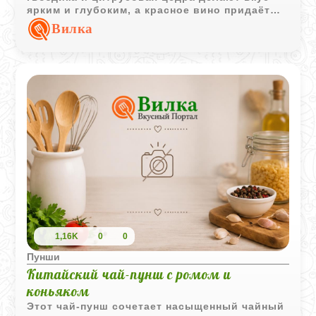
ярким и глубоким, а красное вино придаёт
напитку мягкую бархатистость.
Вилка
1,16K
0
0
Пунши
Китайский чай-пунш с ромом и
коньяком
Этот чай-пунш сочетает насыщенный чайный