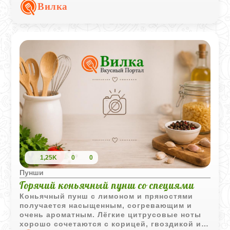
настоящему сочным и солнечным даже в
Вилка
прохладную погоду.
1,25K
0
0
Пунши
Горячий коньячный пунш со специями
Коньячный пунш с лимоном и пряностями
получается насыщенным, согревающим и
очень ароматным. Лёгкие цитрусовые ноты
хорошо сочетаются с корицей, гвоздикой и