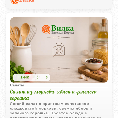
повседневного меню.
1,44K
0
0
Салаты
Салат из моркови, яблок и зеленого
горошка
Легкий салат с приятным сочетанием
сладковатой моркови, свежих яблок и
зеленого горошка. Простое блюдо с
освежающим вкусом, которое подойдет для