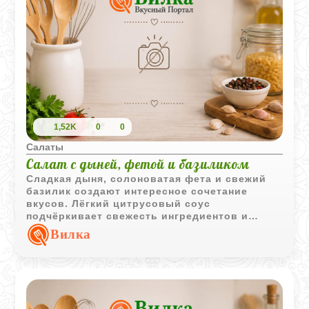
вкус на максимум. А свежая зелень, чеснок,
кумин и сладкий чили создают насыщенную,
слегка пикантную заправку, которая
объединяет всё в гармоничное блюдо.
Кунжут завершает композицию лёгкой
ореховой ноткой и приятным хрустом. Такой
салат можно подать тёплым или полностью
остывшим - он одинаково хорош в любом
виде.
1,52K
0
0
Салаты
Салат с дыней, фетой и базиликом
Сладкая дыня, солоноватая фета и свежий
базилик создают интересное сочетание
вкусов. Лёгкий цитрусовый соус
подчёркивает свежесть ингредиентов и
делает салат отличным вариантом для
Вилка
тёплого сезона.