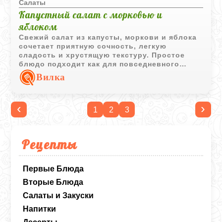
Салаты
Капустный салат с морковью и
яблоком
Свежий салат из капусты, моркови и яблока
сочетает приятную сочность, легкую
сладость и хрустящую текстуру. Простое
блюдо подходит как для повседневного
меню, так и в качестве легкого гарнира.
Вилка
‹
›
1
2
3
Рецепты
Первые Блюда
Вторые Блюда
Салаты и Закуски
Напитки