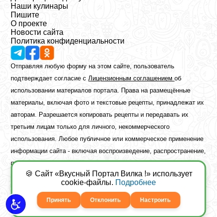
Наши кулинары
Пишите
О проекте
Новости сайта
Политика конфиденциальности
Отправляя любую форму на этом сайте, пользователь
подтверждает согласие с
Лицензионным соглашением
об
использовании материалов портала. Права на размещённые
материалы, включая фото и текстовые рецепты, принадлежат их
авторам. Разрешается копировать рецепты и передавать их
третьим лицам только для личного, некоммерческого
использования. Любое публичное или коммерческое применение
информации сайта - включая воспроизведение, распространение,
публикацию или обработку - возможно лишь при наличии
🍪 Сайт «Вкусный Портал Вилка !» использует
предварительного письменного разрешения правообладателя.
cookie-файлы.
Подробнее
Copyright ©2026 Вкусный Портал Вилка
Сайт построен
freebrush.net
Принять
Отклонить
Настроить