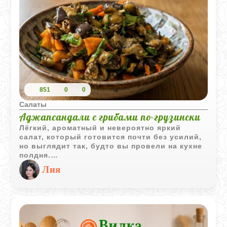
851
0
0
Салаты
Аджапсандали с грибами по-грузински
Лёгкий, ароматный и невероятно яркий
салат, который готовится почти без усилий,
но выглядит так, будто вы провели на кухне
полдня.
Лия
Если вы любите блюда, в которых простые
овощи превращаются в нечто особенное,
этот салат точно станет вашим фаворитом.
Запечённые баклажаны и сладкий
болгарский перец приобретают мягкость,
карамелизуются по краям и раскрывают свой