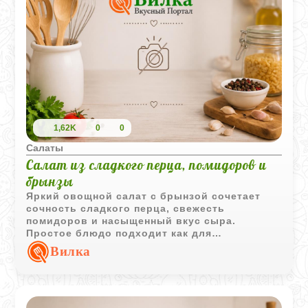
1,62K
0
0
Салаты
Салат из сладкого перца, помидоров и
брынзы
Яркий овощной салат с брынзой сочетает
сочность сладкого перца, свежесть
помидоров и насыщенный вкус сыра.
Простое блюдо подходит как для
повседневного меню, так и для праздничного
Вилка
стола.