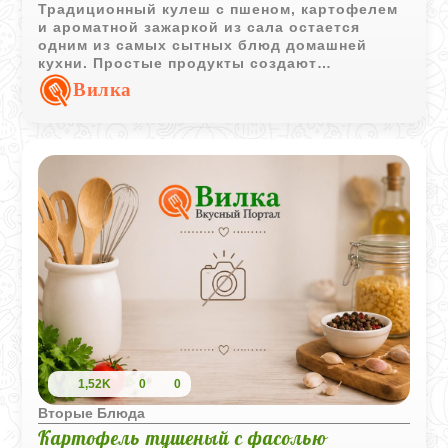
Традиционный кулеш с пшеном, картофелем
и ароматной зажаркой из сала остается
одним из самых сытных блюд домашней
кухни. Простые продукты создают
насыщенный вкус и густую текстуру.
Вилка
1,52K
0
0
Вторые Блюда
Картофель тушеный с фасолью