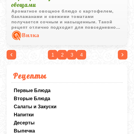
овощами
Ароматное овощное блюдо с картофелем,
баклажанами и свежими томатами
получается сочным и насыщенным. Такой
рецепт отлично подходит для повседневного
меню в сезон овощей.
Вилка
‹
›
1
2
3
4
Рецепты
Первые Блюда
Вторые Блюда
Салаты и Закуски
Напитки
Десерты
Выпечка