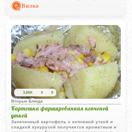
ярким, согревающим и очень насыщенным по
Вилка
вкусу.
3,85K
0
0
Вторые Блюда
Картошка фаршированная копченой
уткой
Запеченный картофель с копченой уткой и
сладкой кукурузой получается ароматным и