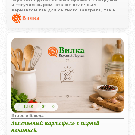
и тягучим сыром, станет отличным
вариантом как для сытного завтрака, так и
для необычного гарнира. Золотистая
Вилка
панировка превращает обычное пюре в
изысканное блюдо, которое точно оценят
домашние.
1,64K
0
0
Вторые Блюда
Запеченный картофель с сырной
начинкой