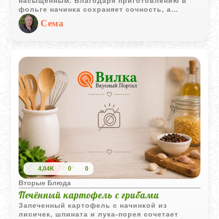
насыщенным. Благодаря приготовлению в
фольге начинка сохраняет сочность, а
картофель остается мягким и рассыпчатым.
Сема
4,04K
0
0
Вторые Блюда
Печённый картофель с грибами
Запеченный картофель с начинкой из
лисичек, шпината и лука-порея сочетает