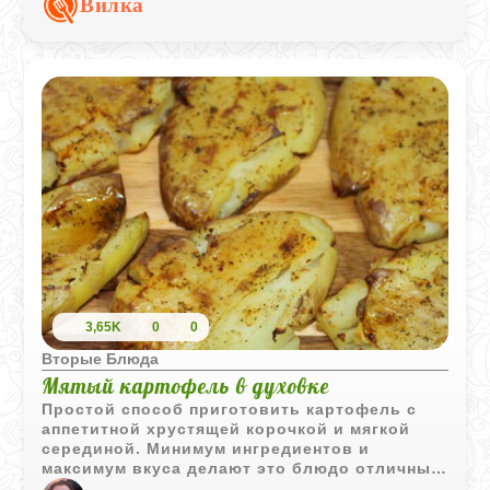
Вилка
3,65K
0
0
Вторые Блюда
Мятый картофель в духовке
Простой способ приготовить картофель с
аппетитной хрустящей корочкой и мягкой
серединой. Минимум ингредиентов и
максимум вкуса делают это блюдо отличным
гарниром на каждый день.