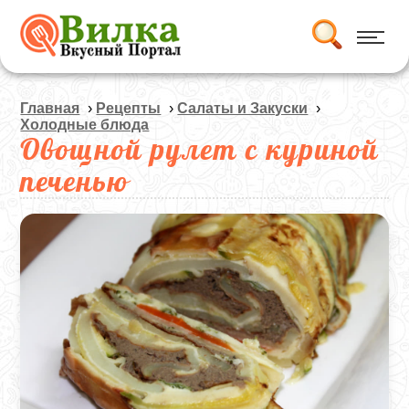
Главная
›
Рецепты
›
Салаты и Закуски
›
Холодные блюда
Овощной рулет с куриной
печенью