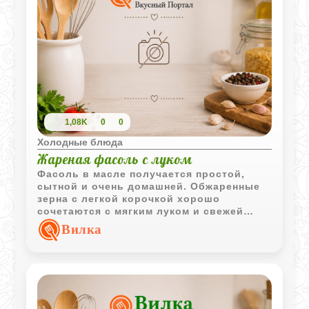
1,08K
0
0
Холодные блюда
Жареная фасоль с луком
Фасоль в масле получается простой,
сытной и очень домашней. Обжаренные
зерна с легкой корочкой хорошо
сочетаются с мягким луком и свежей
зеленью, а блюдо вкусно как теплым, так
Вилка
и охлажденным.