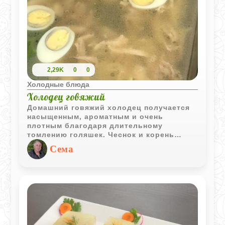
2,29K
0
0
Холодные блюда
Холодец говяжий
Домашний говяжий холодец получается
насыщенным, ароматным и очень
плотным благодаря длительному
томлению голяшек. Чеснок и корень
петрушки делают вкус особенно
Сема
выразительным, а прозрачный бульон
отлично держит форму после
охлаждения.