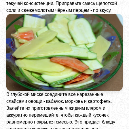
текучей консистенции. Приправьте смесь щепоткой
соли и свежемолотым чёрным перцем - по вкусу.
В глубокой миске соедините все нарезанные
слайсами овощи - кабачок, морковь и картофель.
Залейте их приготовленным жидким кляром и
аккуратно перемешайте, чтобы каждый кусочек
равномерно покрылся смесью. Это придаст блюду
золотистую корочку и нежную текстуру при