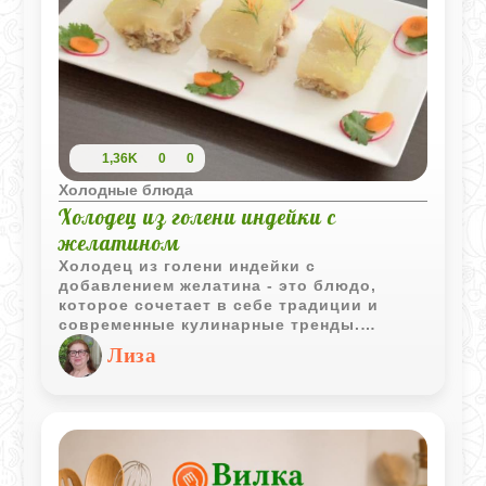
1,36K
0
0
Холодные блюда
Холодец из голени индейки с
желатином
Холодец из голени индейки с
добавлением желатина - это блюдо,
которое сочетает в себе традиции и
современные кулинарные тренды.
Использование желатина позволяет
Лиза
сократить время приготовления,
сохраняя при этом классический вкус и
текстуру холодца.