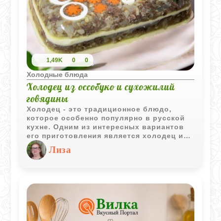
1,49K
0
0
Холодные блюда
Холодец из оссобуко и сухожилий
говядины
Холодец - это традиционное блюдо,
которое особенно популярно в русской
кухне. Одним из интересных вариантов
его приготовления является холодец из
оссобуко, а также сухожилий говядины.
Лиза
Этот деликатес обладает насыщенным
вкусом и плотной текстурой, что делает
его идеальным для подачи на
праздничный стол.