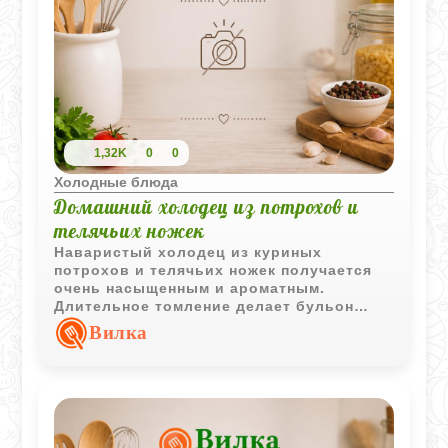
1,32K
0
0
Холодные блюда
Домашний холодец из потрохов и
телячьих ножек
Наваристый холодец из куриных
потрохов и телячьих ножек получается
очень насыщенным и ароматным.
Длительное томление делает бульон
плотным и прозрачным, а чеснок
Вилка
добавляет блюду выразительный
домашний вкус.