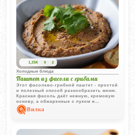
1,35K
0
2
Холодные блюда
Паштет из фасоли с грибами
Этот фасолево‑грибной паштет - простой
и полезный способ разнообразить меню.
Красная фасоль даёт нежную, кремовую
основу, а обжаренные с луком и
чесноком грибы добавляют насыщенный
Вилка
вкус и аромат. Немного кинзы и
растительного масла - и получается
лёгкая, питательная намазка с приятной
текстурой. Паштет отлично подходит для
тостов, крекеров или лёгких перекусов и