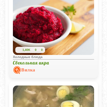
прекрасно хранится в холодильнике,
становясь только вкуснее.
1,40K
0
0
Холодные блюда
Свекольная икра
Вилка