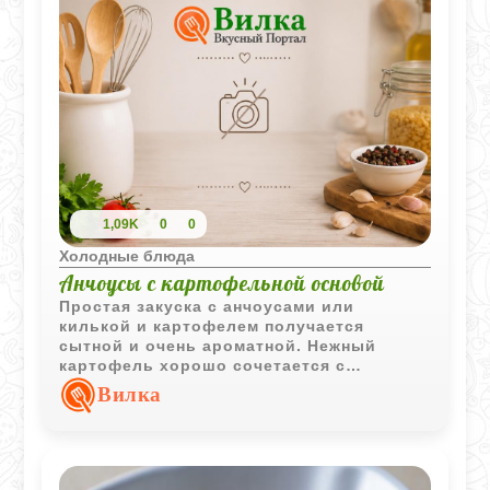
1,09K
0
0
Холодные блюда
Анчоусы с картофельной основой
Простая закуска с анчоусами или
килькой и картофелем получается
сытной и очень ароматной. Нежный
картофель хорошо сочетается с
солоноватой рыбой и легкой уксусной
Вилка
заправкой с растительным маслом.