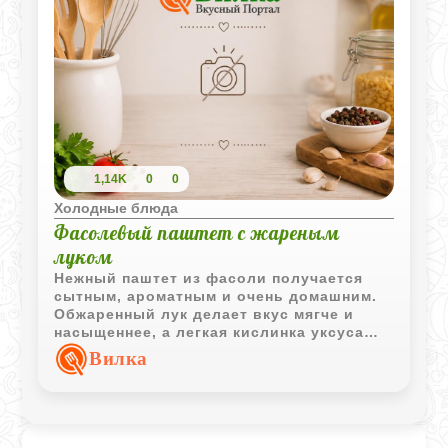
1,14K
0
0
Холодные блюда
Фасолевый паштет с жареным
луком
Нежный паштет из фасоли получается
сытным, ароматным и очень домашним.
Обжаренный лук делает вкус мягче и
насыщеннее, а легкая кислинка уксуса
хорошо подчеркивает кремовую текстуру
Вилка
фасоли.