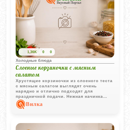
1,36K
0
0
Холодные блюда
Слоеные корзиночки с мясным
салатом
Хрустящие корзиночки из слоеного теста
с мясным салатом выглядят очень
нарядно и отлично подходят для
праздничной подачи. Нежная начинка
хорошо сочетается с воздушным тестом,
Вилка
а свежие листья салата добавляют
легкость и свежесть.