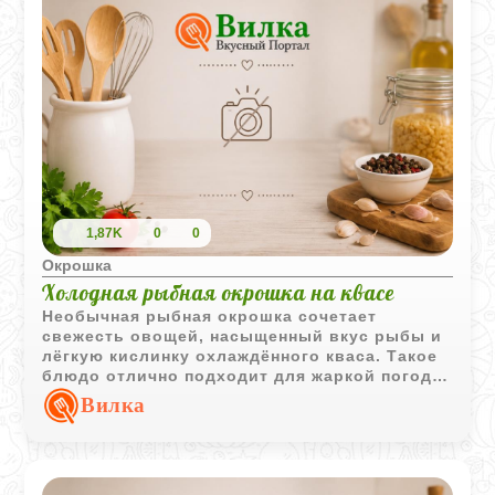
1,87K
0
0
Окрошка
Холодная рыбная окрошка на квасе
Необычная рыбная окрошка сочетает
свежесть овощей, насыщенный вкус рыбы и
лёгкую кислинку охлаждённого кваса. Такое
блюдо отлично подходит для жаркой погоды
и получается одновременно освежающим и
Вилка
сытным.