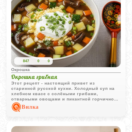
847
0
0
Окрошка
Окрошка грибная
Этот рецепт - настоящий привет из
старинной русской кухни. Холодный суп на
хлебном квасе с солёными грибами,
отварными овощами и пикантной горчичной
заправкой - это не просто еда, а
Вилка
гастрономическое путешествие. Он освежает,
насыщает и удивляет своим вкусом. Каждая
хозяйка готовит его по-своему, но основа
остаётся неизменной: простые продукты,
немного терпения и щедрая ложка сметаны