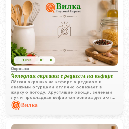
перед подачей.
1,89K
0
0
Окрошка
Холодная окрошка с редисом на кефире
Лёгкая окрошка на кефире с редисом и
свежими огурцами отлично освежает в
жаркую погоду. Хрустящие овощи, зелёный
лук и прохладная кефирная основа делают
блюдо простым, свежим и очень летним.
Вилка