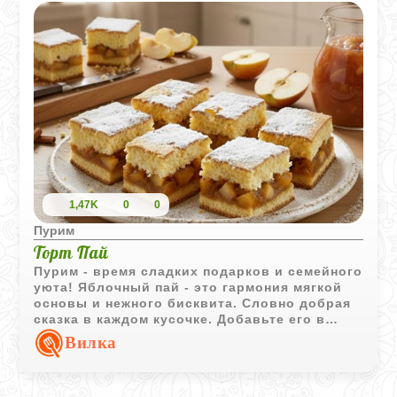
других торжественных днях.
1,47K
0
0
Пурим
Торт Пай
Пурим - время сладких подарков и семейного
уюта! Яблочный пай - это гармония мягкой
основы и нежного бисквита. Словно добрая
сказка в каждом кусочке. Добавьте его в
свои праздничные угощения, чтобы сделать
Вилка
этот день еще ярче и слаще. Хаг Пурим
Самеах!