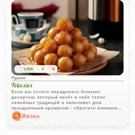
1,95K
0
0
Пурим
Тейглах
Если вы хотите порадовать близких
десертом, который несёт в себе тепло
семейных традиций и наполняет дом
праздничным ароматом - обратите внимание
на тейглах. Эти золотистые шарики в
Вилка
медовой глазури - не просто сладость, а
символ еврейского наследия, особенно
любимый на Рош ха-Шана и Пурим или