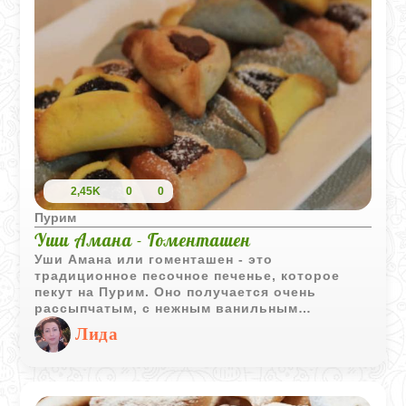
2,45K
0
0
Пурим
Уши Амана - Гоменташен
Уши Амана или гоменташен - это
традиционное песочное печенье, которое
пекут на Пурим. Оно получается очень
рассыпчатым, с нежным ванильным
ароматом, а внутрь можно положить
Лида
абсолютно любую любимую начинку, главное
чтобы она была густой и не вытекала при
выпечке.