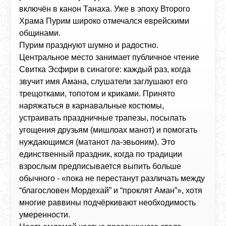
включён в канон Танаха. Уже в эпоху Второго
Храма Пурим широко отмечался еврейскими
общинами.
Пурим празднуют шумно и радостно.
Центральное место занимает публичное чтение
Свитка Эсфири в синагоге: каждый раз, когда
звучит имя Амана, слушатели заглушают его
трещотками, топотом и криками. Принято
наряжаться в карнавальные костюмы,
устраивать праздничные трапезы, посылать
угощения друзьям (мишлоах манот) и помогать
нуждающимся (матанот ла-эвьоним). Это
единственный праздник, когда по традиции
взрослым предписывается выпить больше
обычного - «пока не перестанут различать между
“благословен Мордехай” и “проклят Аман”», хотя
многие раввины подчёркивают необходимость
умеренности.