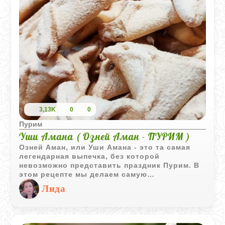
3,13K
0
0
Пурим
Уши Амана ( Озней Аман - ПУРИМ )
Озней Аман, или Уши Амана - это та самая
легендарная выпечка, без которой
невозможно представить праздник Пурим. В
этом рецепте мы делаем самую
классическую маковую начинку, которая
Лида
получается очень густой и ароматной за счет
меда и цитрусовой цедры. Само тесто
замешивается на апельсиновом соке,
поэтому печенье выходит невероятно