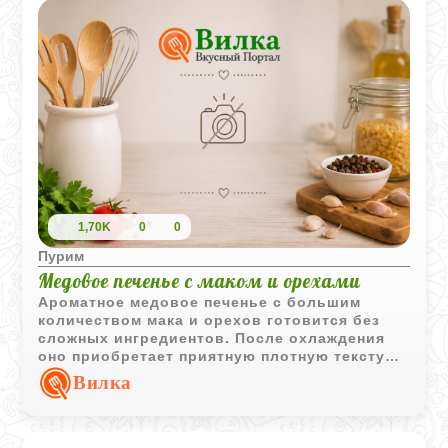
1,70K
0
0
Пурим
Медовое печенье с маком и орехами
Ароматное медовое печенье с большим
количеством мака и орехов готовится без
сложных ингредиентов. После охлаждения
оно приобретает приятную плотную текстуру
и насыщенный вкус с легкими нотками
Вилка
корицы.