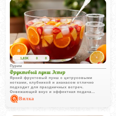
нежным, рассыпчатым и с легкой фруктовой
ноткой.
1,83K
0
0
Пурим
Фруктовый пунш Эстер
Яркий фруктовый пунш с цитрусовыми
нотками, клубникой и ананасом отлично
подходит для праздничных встреч.
Освежающий вкус и эффектная подача
делают этот напиток настоящим украшением
Вилка
стола.