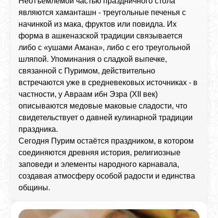
Неотъемлемой частью праздничного стола
являются хаманташн - треугольные печенья с
начинкой из мака, фруктов или повидла. Их
форма в ашкеназской традиции связывается
либо с «ушами Амана», либо с его треугольной
шляпой. Упоминания о сладкой выпечке,
связанной с Пуримом, действительно
встречаются уже в средневековых источниках - в
частности, у Авраам ибн Эзра (XII век)
описываются медовые маковые сладости, что
свидетельствует о давней кулинарной традиции
праздника.
Сегодня Пурим остаётся праздником, в котором
соединяются древняя история, религиозные
заповеди и элементы народного карнавала,
создавая атмосферу особой радости и единства
общины.