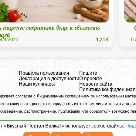
к надолго сохранить вкус и свежесть
ощей
4/4/2023
1,31K
11
Правила пользования
Пишите
Декларация о доступности
О проекте
Наши кулинары
Новости сайта
Политика конфиденциал
ерждает согласие с
Лицензионным соглашением
об использовании мате
ется копировать рецепты и передавать их третьим лицам только для ли
оизведение, распространение, публикацию или обработку - возможно л
йт «Вкусный Портал Вилка !» использует cookie-файлы.
Под