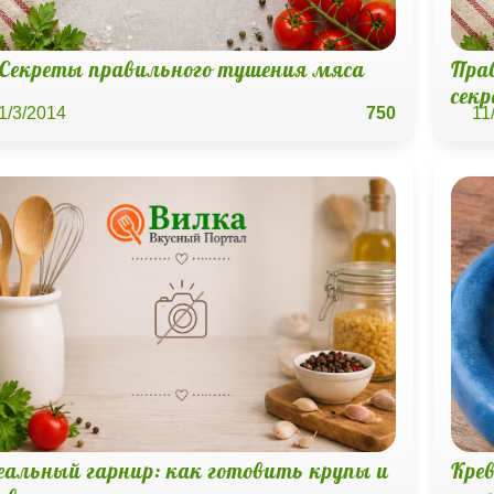
Секреты правильного тушения мяса
Пра
сек
1/3/2014
750
11
еальный гарнир: как готовить крупы и
Крев