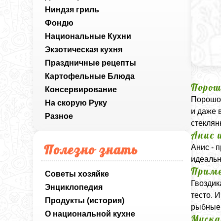
Ниндзя гриль
Фондю
Национальные Кухни
Экзотическая кухня
Праздничные рецепты
Картофельные Блюда
Порош
Консервирование
Порошок
На скорую Руку
и даже 
Разное
стеклян
Анис 
Полезно знать
Анис - 
идеальн
Приме
Советы хозяйке
Гвоздик
Энциклопедия
тесто. 
Продукты (история)
рыбные 
О национальной кухне
Муска