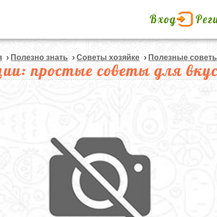
Вход
Рег
я
›
Полезно знать
›
Советы хозяйке
›
Полезные совет
ции: простые советы для вку