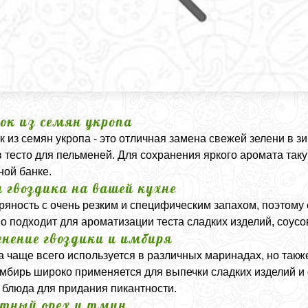
ок из семян укропа
 из семян укропа - это отличная замена свежей зелени в з
в тесто для пельменей. Для сохранения яркого аромата так
ной банке.
и гвоздика на вашей кухне
пряность с очень резким и специфическим запахом, поэтому 
о подходит для ароматизации теста сладких изделий, соусо
нение гвоздики и имбиря
а чаще всего используется в различных маринадах, но такж
Имбирь широко применяется для выпечки сладких изделий и 
блюда для придания пикантности.
тный орех и тмин