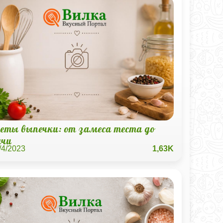
реты выпечки: от замеса теста до
ачи
/4/2023
1,63K