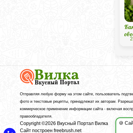
Ка
ов
2
Вкусный
Портал
Вилка
—
рецепты
Отправляя любую форму на этом сайте, пользователь подтв
с
фото и текстовые рецепты, принадлежат их авторам. Разреша
фото
коммерческое применение информации сайта - включая воспр
правообладателя.
🍪 Са
Copyright ©2026 Вкусный Портал Вилка
Сайт построен
freebrush.net