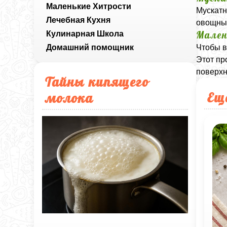
Маленькие Хитрости
Мускатн
Лечебная Кухня
овощные
Мален
Кулинарная Школа
Домашний помощник
Чтобы в
Этот пр
поверхн
Тайны кипящего
Ещ
молока