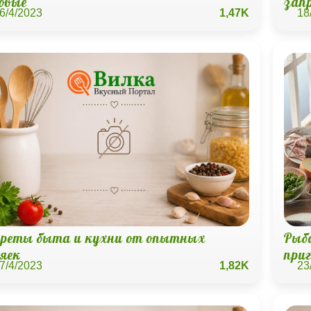
бовые
зап
6/4/2023
1,47K
18
креты быта и кухни от опытных
Рыба
зяек
при
7/4/2023
1,82K
23