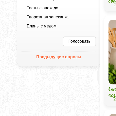
бо
2
Тосты с авокадо
Творожная запеканка
Блины с медом
Голосовать
Предыдущие опросы
Се
хо
2